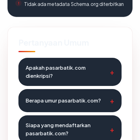
Tidak ada metadata Schema.org diterbitkan
Pertanyaan Umum
Apakah pasarbatik.com
dienkripsi?
Berapa umur pasarbatik.com?
Siapa yang mendaftarkan
pasarbatik.com?