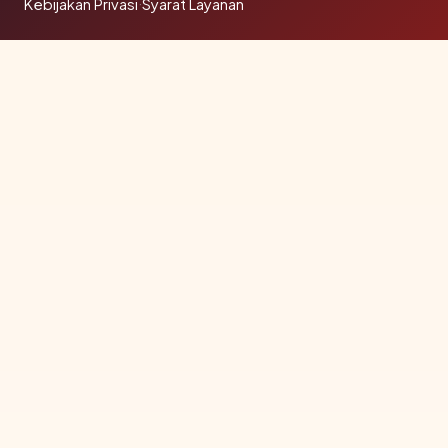
Kebijakan Privasi
·
Syarat Layanan