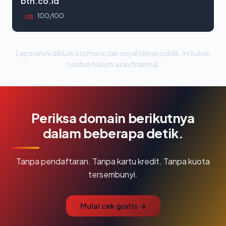
btn.co.id
100/100
US
Laporan ini dibuat otomatis dari sinyal teknis publik. Ini bukan
nasihat hukum atau finansial.
Periksa domain berikutnya
dalam beberapa detik.
Tanpa pendaftaran. Tanpa kartu kredit. Tanpa kuota
tersembunyi.
Mulai cek gratis →