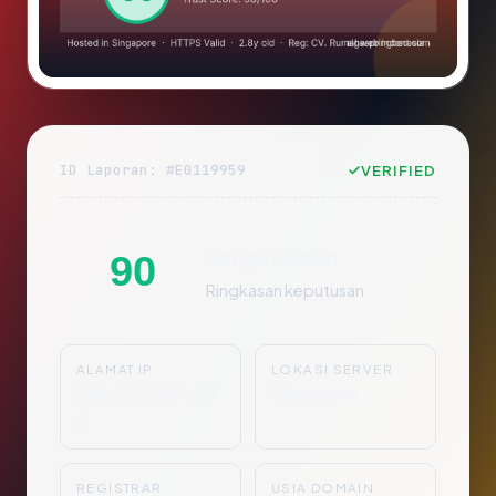
ID Laporan: #E0119959
VERIFIED
Sangat Aman
90
Ringkasan keputusan
ALAMAT IP
LOKASI SERVER
103.138.189.20
Singapore
3
REGISTRAR
USIA DOMAIN