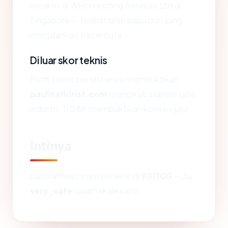
berakhir di WHG Hosting Services Ltd di
Singapore — terlihat oleh siapa pun yang
menjalankan traceroute.
Di luar skor teknis
Profil teknis bersih hanya membuktikan
paulinaflorist.com
mengikuti standar pipa
industri. TIDAK membuktikan konten jujur.
Intinya
paulinaflorist.com berakhir di
90/100
— itu
very_safe
dalam skala kami.