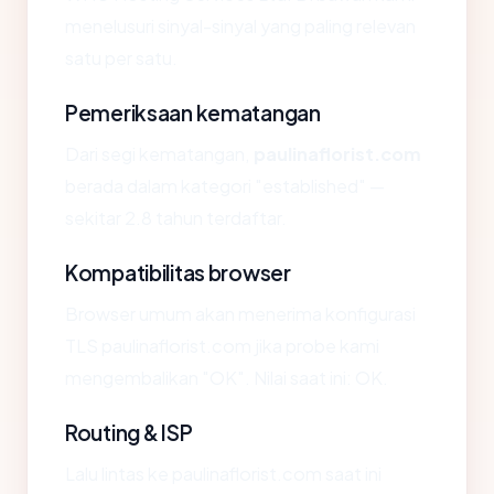
menelusuri sinyal-sinyal yang paling relevan
satu per satu.
Pemeriksaan kematangan
Dari segi kematangan,
paulinaflorist.com
berada dalam kategori "established" —
sekitar 2.8 tahun terdaftar.
Kompatibilitas browser
Browser umum akan menerima konfigurasi
TLS paulinaflorist.com jika probe kami
mengembalikan "OK". Nilai saat ini: OK.
Routing & ISP
Lalu lintas ke paulinaflorist.com saat ini