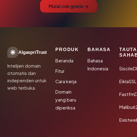
Mulai cek gratis →
PRODUK
BAHASA
TAUT
AlgaspriTrust
SAHA
Beranda
Bahasa
Intelijen domain
Indonesia
Siscile
Fitur
otomatis dan
independen untuk
Cara kerja
EiklaSSL
web terbuka.
Domain
Fastfm
yang baru
Malibu6
diperiksa
Existwe