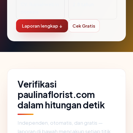
CV. Rumahweb In
2.8 tahun
donesia
Laporan lengkap ↓
Cek Gratis
Verifikasi
paulinaflorist.com
dalam hitungan detik
Independen, otomatis, dan gratis —
laporan di bawah mencakup setiap titik