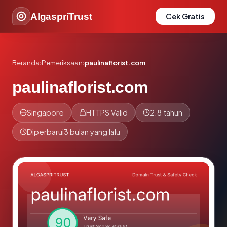
AlgaspriTrust
Cek Gratis
Beranda
›
Pemeriksaan
›
paulinaflorist.com
paulinaflorist.com
Singapore
HTTPS Valid
2.8 tahun
Diperbarui
3 bulan yang lalu