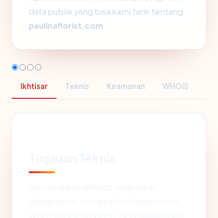
data publik yang bisa kami tarik tentang
paulinaflorist.com
.
Ikhtisar
Teknis
Keamanan
WHOIS
Tinjauan Teknis
Domain
paulinaflorist.com
dapat
dijangkau dan mengarah ke Singapore via
WHG Hosting Services Ltd. Di bawah kami