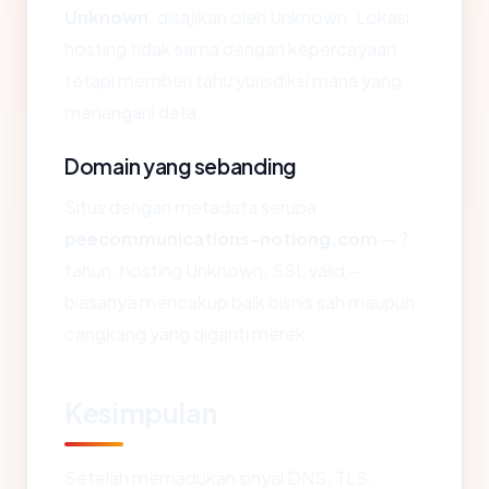
Unknown
, disajikan oleh Unknown. Lokasi
hosting tidak sama dengan kepercayaan,
tetapi memberi tahu yurisdiksi mana yang
menangani data.
Domain yang sebanding
Situs dengan metadata serupa
peecommunications-notlong.com
— ?
tahun, hosting Unknown, SSL valid —
biasanya mencakup baik bisnis sah maupun
cangkang yang diganti merek.
Kesimpulan
Setelah memadukan sinyal DNS, TLS,