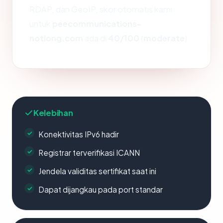
RDAP, dan GeoIP, skor otomatis kami
untuk
peecommunications-
notlong.com
ada di
40/100
(
moderate
).
Kelebihan
Konektivitas IPv6 hadir
Registrar terverifikasi ICANN
Jendela validitas sertifikat saat ini
Dapat dijangkau pada port standar