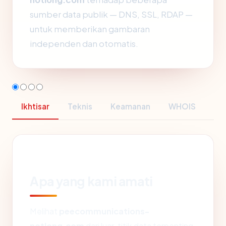
sumber data publik — DNS, SSL, RDAP —
untuk memberikan gambaran
independen dan otomatis.
Ikhtisar
Teknis
Keamanan
WHOIS
Apa yang kami amati
Melihat
peecommunications-
notlong.com
dari luar, titik data terpenting