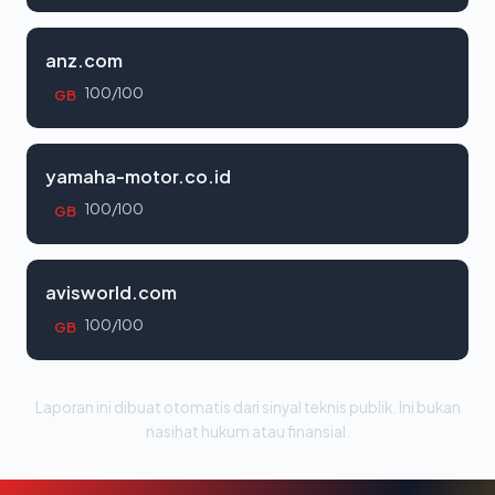
anz.com
100/100
GB
yamaha-motor.co.id
100/100
GB
avisworld.com
100/100
GB
Laporan ini dibuat otomatis dari sinyal teknis publik. Ini bukan
nasihat hukum atau finansial.