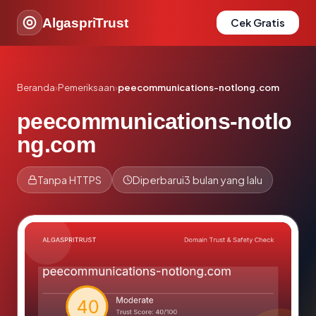
AlgaspriTrust
Cek Gratis
Beranda
›
Pemeriksaan
›
peecommunications-notlong.com
peecommunications-notlo
ng.com
Tanpa HTTPS
Diperbarui
3 bulan yang lalu