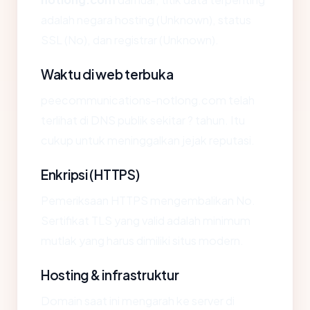
adalah negara hosting (Unknown), status
SSL (No), dan registrar (Unknown).
Waktu di web terbuka
peecommunications-notlong.com telah
terlihat di DNS publik sekitar ? tahun. Itu
cukup untuk meninggalkan jejak reputasi.
Enkripsi (HTTPS)
Pemeriksaan HTTPS mengembalikan No.
Sertifikat TLS yang valid adalah minimum
mutlak yang harus dimiliki situs modern.
Hosting & infrastruktur
Domain saat ini mengarah ke server di