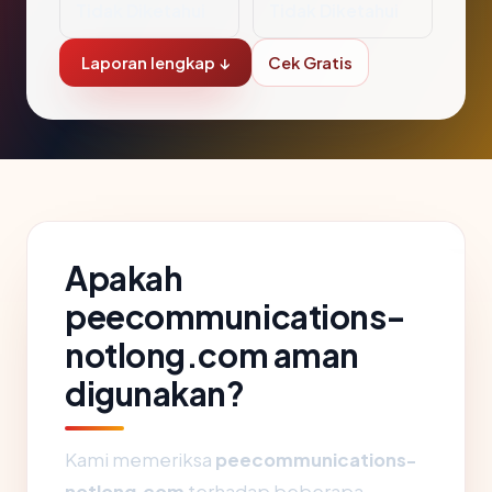
Tidak Diketahui
Tidak Diketahui
Laporan lengkap ↓
Cek Gratis
Apakah
peecommunications-
notlong.com aman
digunakan?
Kami memeriksa
peecommunications-
notlong.com
terhadap beberapa