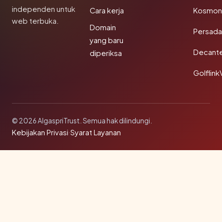
independen untuk
Cara kerja
Kosmoni
web terbuka.
Domain
Persada
yang baru
Decant
diperiksa
Golflink
© 2026 AlgaspriTrust. Semua hak dilindungi.
Kebijakan Privasi
·
Syarat Layanan