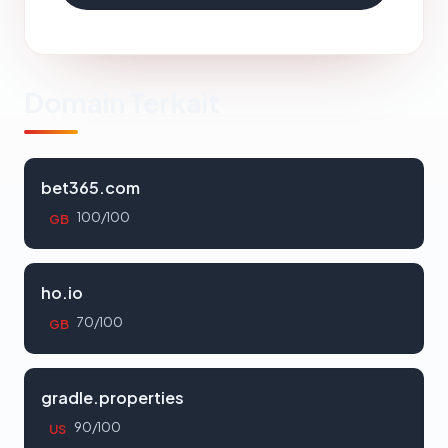
Domain Terkait
bet365.com
100/100
GB
ho.io
70/100
GB
gradle.properties
90/100
US