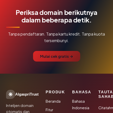
Periksa domain berikutnya
dalam beberapa detik.
Tanpa pendaftaran. Tanpa kartu kredit. Tanpa kuota
tersembunyi.
Mulai cek gratis →
PRODUK
BAHASA
TAUT
AlgaspriTrust
SAHA
Beranda
Bahasa
Intelijen domain
Indonesia
Citatah
Fitur
otomatis dan