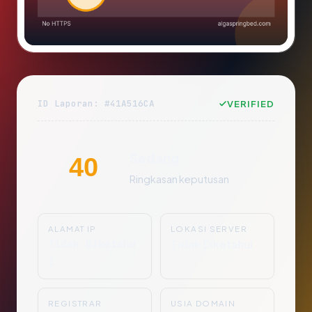
ID Laporan: #41A516CA
VERIFIED
Sedang
40
Ringkasan keputusan
ALAMAT IP
LOKASI SERVER
Tidak Diketahu
Tidak Diketahui
i
REGISTRAR
USIA DOMAIN