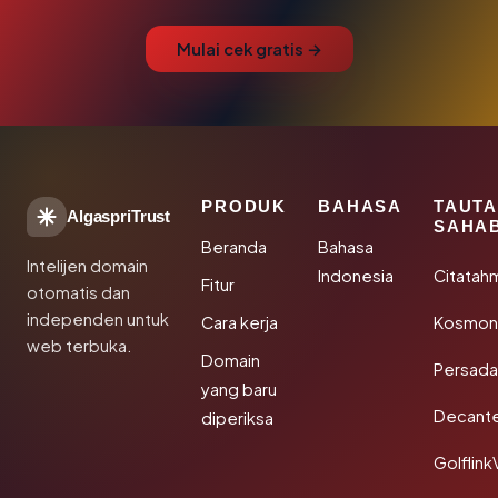
Mulai cek gratis →
PRODUK
BAHASA
TAUT
AlgaspriTrust
SAHA
Beranda
Bahasa
Intelijen domain
Indonesia
Citatah
Fitur
otomatis dan
independen untuk
Cara kerja
Kosmoni
web terbuka.
Domain
Persada
yang baru
Decant
diperiksa
Golflink