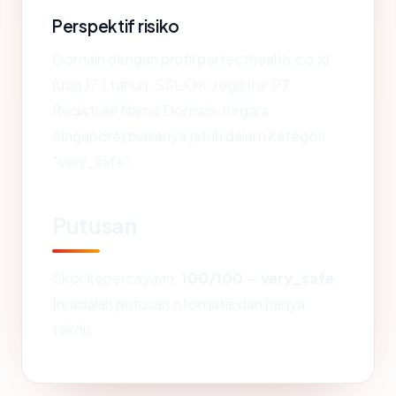
Perspektif risiko
Domain dengan profil perfecthealth.co.id
(usia 17.1 tahun, SSL OK, registrar PT
Registrasi Nama Domain, negara
Singapore) biasanya jatuh dalam kategori
"very_safe".
Putusan
Skor kepercayaan:
100/100
—
very_safe
.
Ini adalah putusan otomatis dan hanya
teknis.