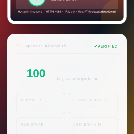
ID Laporan: #A8666E45
VERIFIED
Sangat Aman
100
Ringkasan keputusan
ALAMAT IP
LOKASI SERVER
185.229.118.46
Singapore
REGISTRAR
USIA DOMAIN
PT Registrasi Na
17.1 tahun