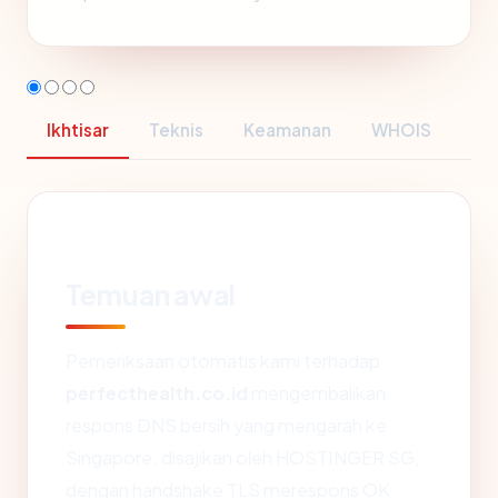
Ikhtisar
Teknis
Keamanan
WHOIS
Temuan awal
Pemeriksaan otomatis kami terhadap
perfecthealth.co.id
mengembalikan
respons DNS bersih yang mengarah ke
Singapore, disajikan oleh HOSTINGER SG,
dengan handshake TLS merespons OK.