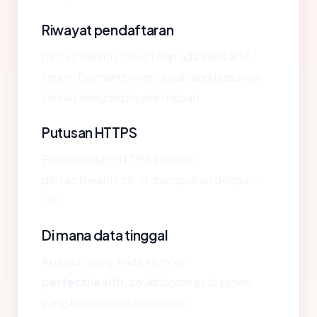
Riwayat pendaftaran
perfecthealth.co.id telah ada sekitar 17.1
tahun. Domain berumur panjang biasanya
terkait dengan proyek mapan.
Putusan HTTPS
Pemeriksaan HTTPS kami ke
perfecthealth.co.id disimpulkan dengan:
OK.
Di mana data tinggal
Apa pun yang Anda kirim ke
perfecthealth.co.id
diproses di server
yang berlokasi di Singapore.