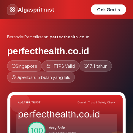
AlgaspriTrust
Cek Gratis
Beranda
›
Pemeriksaan
›
perfecthealth.co.id
perfecthealth.co.id
Singapore
HTTPS Valid
17.1 tahun
Diperbarui
3 bulan yang lalu