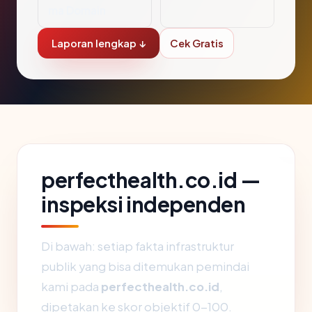
ma Domain
Laporan lengkap ↓
Cek Gratis
perfecthealth.co.id —
inspeksi independen
Di bawah: setiap fakta infrastruktur
publik yang bisa ditemukan pemindai
kami pada
perfecthealth.co.id
,
dipetakan ke skor objektif 0-100.