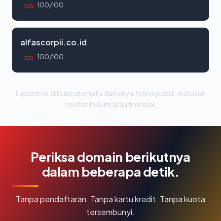
100/100
SG
alfascorpii.co.id
100/100
SG
Laporan ini dibuat otomatis dari sinyal teknis publik. Ini bukan
nasihat hukum atau finansial.
Periksa domain berikutnya
dalam beberapa detik.
Tanpa pendaftaran. Tanpa kartu kredit. Tanpa kuota
tersembunyi.