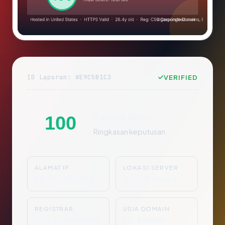
ID Laporan: #E9C5B1C3
VERIFIED
Sangat Aman
100
Ringkasan keputusan
ALAMAT IP
LOKASI SERVER
40.78.102.253
United States
REGISTRAR
USIA DOMAIN
CSC Corporate D
26.4 tahun