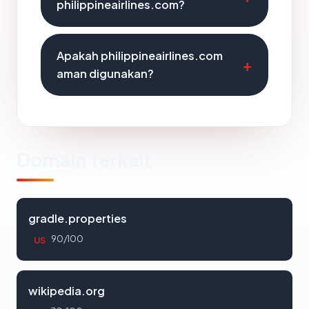
philippineairlines.com?
Apakah philippineairlines.com
aman digunakan?
Domain Terkait
gradle.properties
90/100
US
wikipedia.org