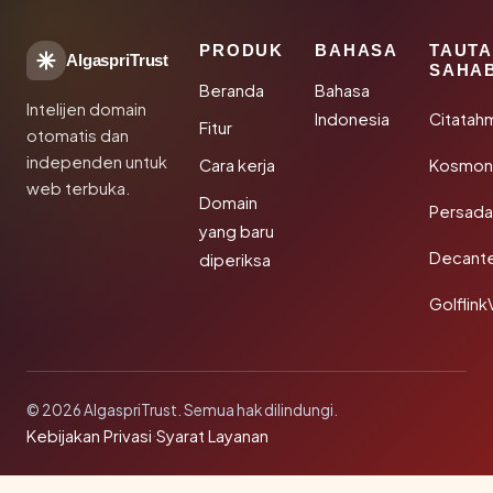
PRODUK
BAHASA
TAUT
AlgaspriTrust
SAHA
Beranda
Bahasa
Intelijen domain
Indonesia
Citatah
Fitur
otomatis dan
independen untuk
Cara kerja
Kosmoni
web terbuka.
Domain
Persada
yang baru
Decant
diperiksa
Golflink
© 2026 AlgaspriTrust. Semua hak dilindungi.
Kebijakan Privasi
·
Syarat Layanan