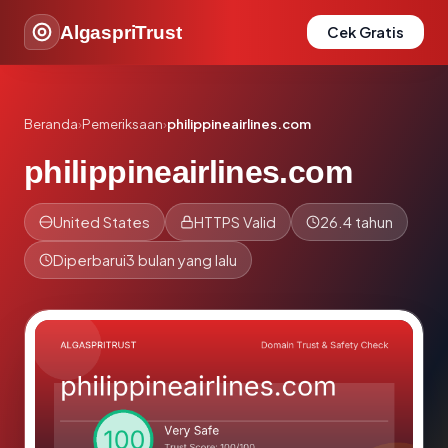
AlgaspriTrust
Cek Gratis
Beranda
›
Pemeriksaan
›
philippineairlines.com
philippineairlines.com
United States
HTTPS Valid
26.4 tahun
Diperbarui
3 bulan yang lalu