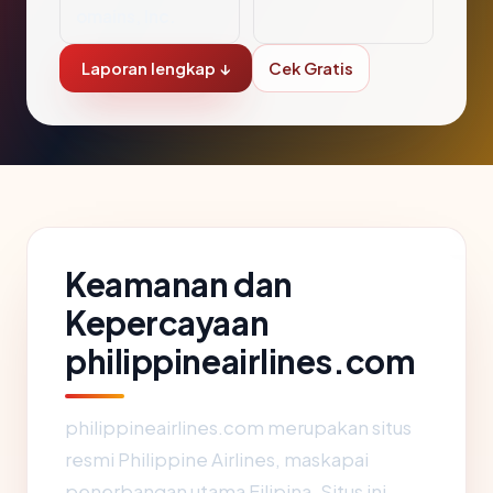
omains, Inc.
Laporan lengkap ↓
Cek Gratis
Keamanan dan
Kepercayaan
philippineairlines.com
philippineairlines.com merupakan situs
resmi Philippine Airlines, maskapai
penerbangan utama Filipina. Situs ini