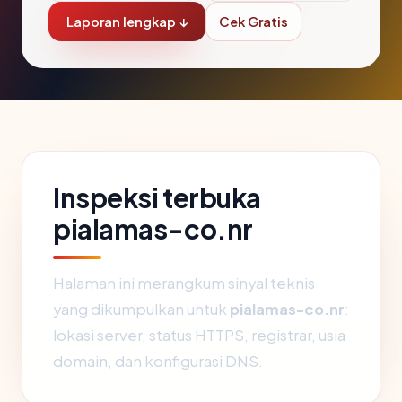
Laporan lengkap ↓
Cek Gratis
Inspeksi terbuka
pialamas-co.nr
Halaman ini merangkum sinyal teknis
yang dikumpulkan untuk
pialamas-co.nr
:
lokasi server, status HTTPS, registrar, usia
domain, dan konfigurasi DNS.