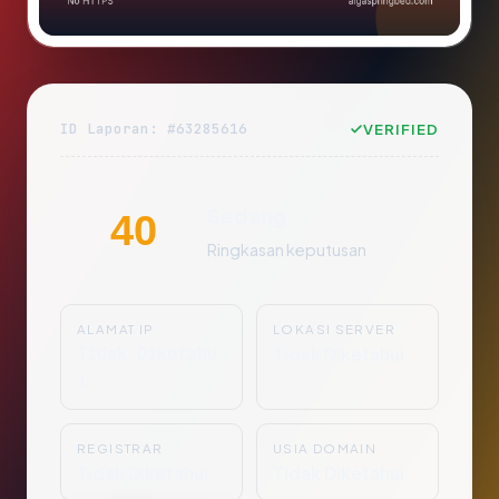
ID Laporan: #63285616
VERIFIED
Sedang
40
Ringkasan keputusan
ALAMAT IP
LOKASI SERVER
Tidak Diketahu
Tidak Diketahui
i
REGISTRAR
USIA DOMAIN
Tidak Diketahui
Tidak Diketahui