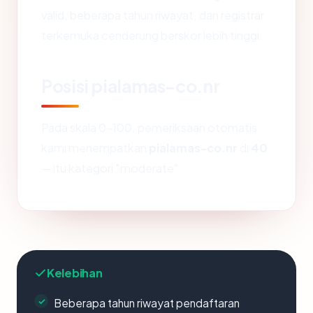
valid, beberapa tahun riwayat, dan registrar
terkemuka cenderung berskor lebih tinggi.
Posisi pialamas-co.nr
Pada skala 0-100, pemeriksaan otomatis
kami menempatkan
pialamas-co.nr
di
40
— itu kategori "moderate".
Kelebihan
Beberapa tahun riwayat pendaftaran