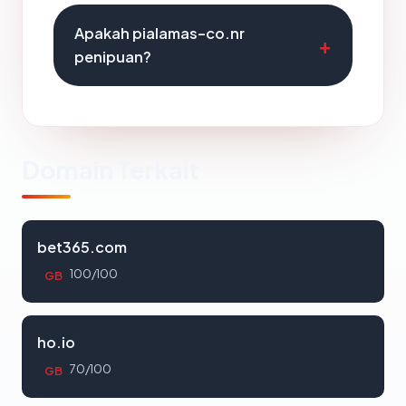
Apakah pialamas-co.nr
penipuan?
Domain Terkait
bet365.com
100/100
GB
ho.io
70/100
GB