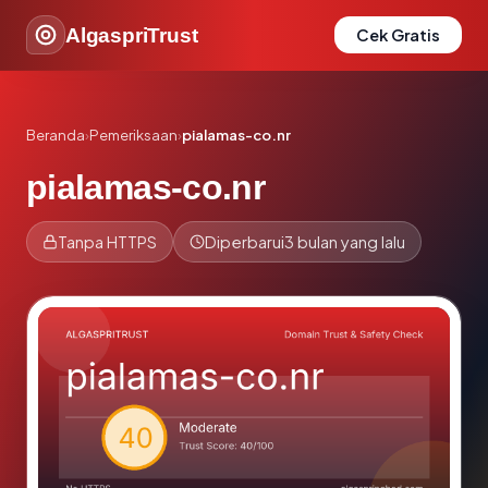
AlgaspriTrust
Cek Gratis
Beranda
›
Pemeriksaan
›
pialamas-co.nr
pialamas-co.nr
Tanpa HTTPS
Diperbarui
3 bulan yang lalu