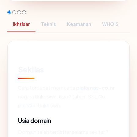
Ikhtisar
Teknis
Keamanan
WHOIS
Sekilas
Cara tercepat membaca
pialamas-co.nr
:
negara Unknown, usia ? tahun, SSL No,
registrar Unknown.
Usia domain
Domain telah terdaftar selama sekitar ?