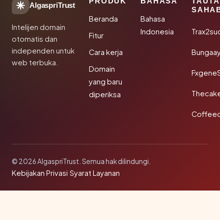
PRODUK
BAHASA
TAUT
AlgaspriTrust
SAHA
Beranda
Bahasa
Intelijen domain
Indonesia
Trax2su
Fitur
otomatis dan
independen untuk
Cara kerja
Bungaa
web terbuka.
Domain
Fxgene
yang baru
Thecak
diperiksa
Coffee
© 2026 AlgaspriTrust. Semua hak dilindungi.
Kebijakan Privasi
·
Syarat Layanan