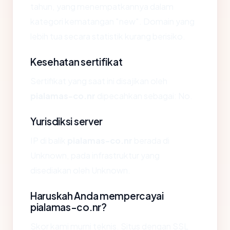
tahun, yang menempatkannya dalam
kategori kematangan "new". Domain yang
lebih tua secara statistik kurang berisiko.
Kesehatan sertifikat
Sertifikat yang saat ini disajikan oleh
pialamas-co.nr
dipecahkan sebagai: No.
Yurisdiksi server
IP di balik
pialamas-co.nr
berada di
Unknown, pada infrastruktur yang
disediakan oleh Unknown.
Haruskah Anda mempercayai
pialamas-co.nr?
Skor kami murni teknis. Situs dengan SSL