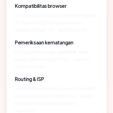
Kompatibilitas browser
Browser umum akan menerima konfigurasi
TLS pietklinik.com jika probe kami
mengembalikan "OK". Nilai saat ini: OK.
Pemeriksaan kematangan
Dari segi kematangan,
pietklinik.com
berada dalam kategori "new" — sekitar ?
tahun terdaftar.
Routing & ISP
Lalu lintas ke pietklinik.com saat ini berakhir
di Cloudie Limited di Hong Kong — terlihat
oleh siapa pun yang menjalankan
traceroute.