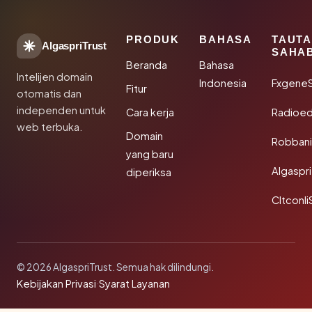
PRODUK
BAHASA
TAUT
AlgaspriTrust
SAHA
Beranda
Bahasa
Intelijen domain
Indonesia
Fxgene
Fitur
otomatis dan
independen untuk
Cara kerja
Radioe
web terbuka.
Domain
Robbani
yang baru
Algaspri
diperiksa
Cltconli
© 2026 AlgaspriTrust. Semua hak dilindungi.
Kebijakan Privasi
·
Syarat Layanan