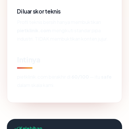
Di luar skor teknis
Profil teknis bersih hanya membuktikan
pietklinik.com
mengikuti standar pipa
industri. TIDAK membuktikan konten jujur.
Intinya
pietklinik.com berakhir di
60/100
— itu
safe
dalam skala kami.
Kelebihan