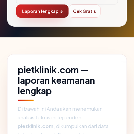
Laporan lengkap ↓
Cek Gratis
pietklinik.com —
laporan keamanan
lengkap
Di bawah ini Anda akan menemukan
analisis teknis independen
pietklinik.com
, dikumpulkan dari data