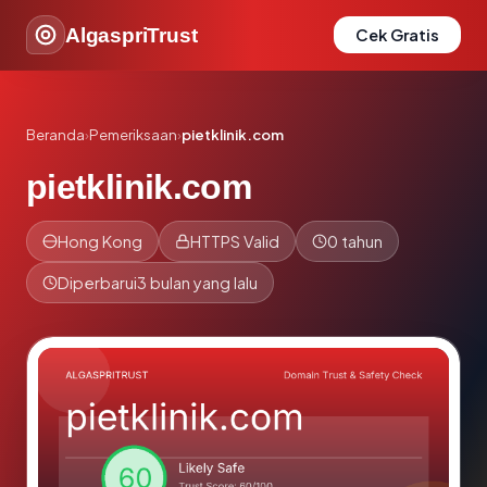
AlgaspriTrust
Cek Gratis
Beranda
›
Pemeriksaan
›
pietklinik.com
pietklinik.com
Hong Kong
HTTPS Valid
0 tahun
Diperbarui
3 bulan yang lalu