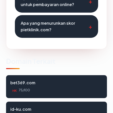
untuk pembayaran online?
Apa yang menurunkan skor
pietklinik.com?
Domain Terkait
bet369.com
75/100
HK
id-ku.com