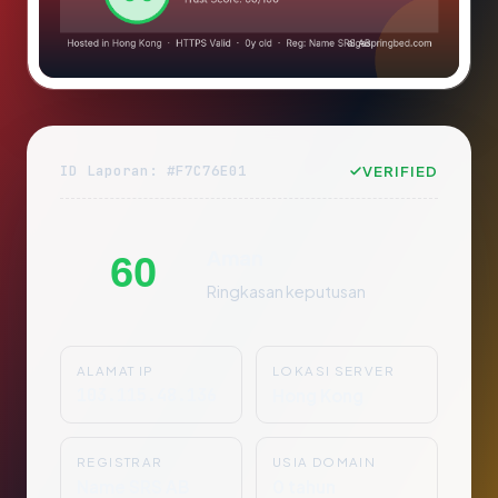
ID Laporan: #F7C76E01
VERIFIED
Aman
60
Ringkasan keputusan
ALAMAT IP
LOKASI SERVER
103.115.48.136
Hong Kong
REGISTRAR
USIA DOMAIN
Name SRS AB
0 tahun