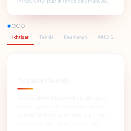
infrastruktur publik tanpa bias manusia.
Ikhtisar
Teknis
Keamanan
WHOIS
Tinjauan Teknis
Domain
pietklinik.com
dapat dijangkau
dan mengarah ke Hong Kong via Cloudie
Limited. Di bawah kami menelusuri sinyal-
sinyal yang paling relevan satu per satu.