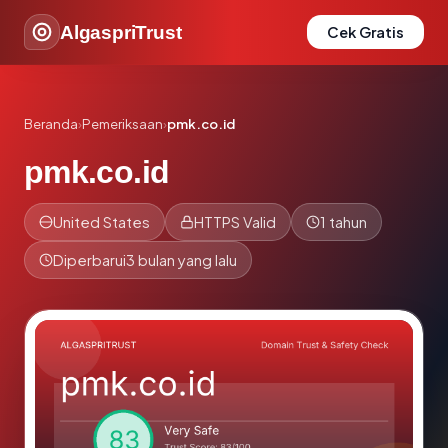
AlgaspriTrust
Cek Gratis
Beranda
›
Pemeriksaan
›
pmk.co.id
pmk.co.id
United States
HTTPS Valid
1 tahun
Diperbarui
3 bulan yang lalu