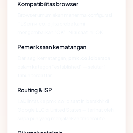
Kompatibilitas browser
Browser umum akan menerima konfigurasi
TLS pmk.co.id jika probe kami
mengembalikan "OK". Nilai saat ini: OK.
Pemeriksaan kematangan
Dari segi kematangan,
pmk.co.id
berada
dalam kategori "established" — sekitar 1
tahun terdaftar.
Routing & ISP
Lalu lintas ke pmk.co.id saat ini berakhir di
Google LLC di United States — terlihat oleh
siapa pun yang menjalankan traceroute.