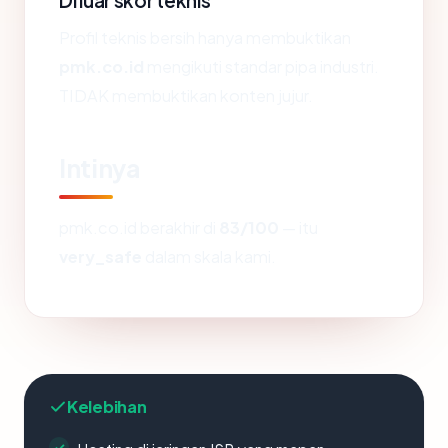
Di luar skor teknis
Profil teknis bersih hanya membuktikan
pmk.co.id
mengikuti standar pipa industri.
TIDAK membuktikan konten jujur.
Intinya
pmk.co.id berakhir di
83/100
— itu
very_safe
dalam skala kami.
Kelebihan