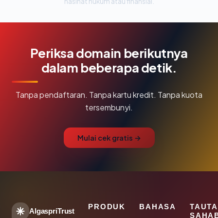
nasihat hukum atau finansial.
Periksa domain berikutnya
dalam beberapa detik.
Tanpa pendaftaran. Tanpa kartu kredit. Tanpa kuota
tersembunyi.
Mulai cek gratis →
PRODUK
BAHASA
TAUT
AlgaspriTrust
SAHA