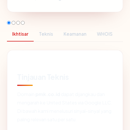
Ikhtisar
Teknis
Keamanan
WHOIS
Tinjauan Teknis
Domain
pmk.co.id
dapat dijangkau dan
mengarah ke United States via Google LLC.
Di bawah kami menelusuri sinyal-sinyal yang
paling relevan satu per satu.