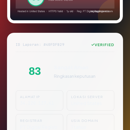
ID Laporan: #40FDFB29
VERIFIED
Sangat Aman
83
Ringkasan keputusan
ALAMAT IP
LOKASI SERVER
34.120.137.41
United States
REGISTRAR
USIA DOMAIN
PT Digital Registr
1 tahun