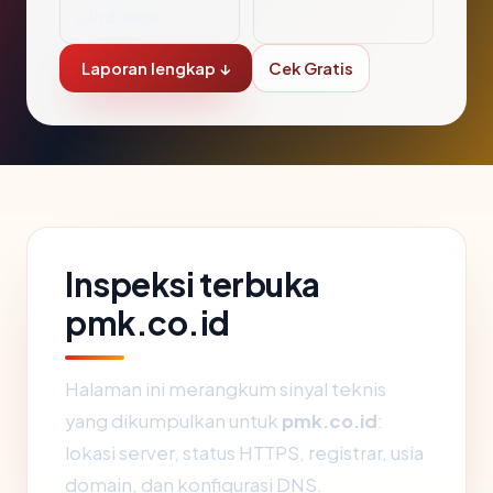
a Indonesi
Laporan lengkap ↓
Cek Gratis
Inspeksi terbuka
pmk.co.id
Halaman ini merangkum sinyal teknis
yang dikumpulkan untuk
pmk.co.id
:
lokasi server, status HTTPS, registrar, usia
domain, dan konfigurasi DNS.