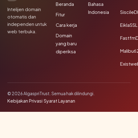
Beranda
Bahasa
Intelijen domain
Indonesia
Siscile
Fitur
otomatis dan
independen untuk
Cara kerja
EiklaSSL
web terbuka.
Domain
Fastfm
yang baru
Malibu6
diperiksa
Existwe
© 2026 AlgaspriTrust. Semua hak dilindungi.
Kebijakan Privasi
·
Syarat Layanan