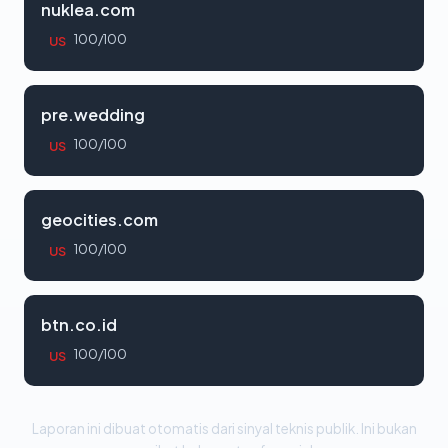
nuklea.com
100/100
US
pre.wedding
100/100
US
geocities.com
100/100
US
btn.co.id
100/100
US
Laporan ini dibuat otomatis dari sinyal teknis publik. Ini bukan