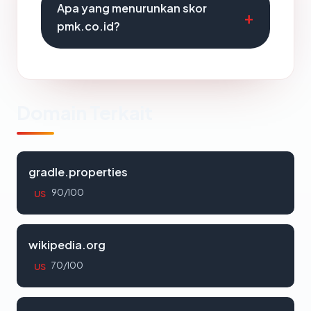
Apa yang menurunkan skor
pmk.co.id?
Domain Terkait
gradle.properties
90/100
US
wikipedia.org
70/100
US