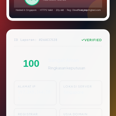
ID Laporan: #26ACC528
VERIFIED
Sangat Aman
100
Ringkasan keputusan
ALAMAT IP
LOKASI SERVER
157.245.144.10
Singapore
1
REGISTRAR
USIA DOMAIN