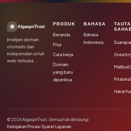
PRODUK
BAHASA
TAUT
AlgaspriTrust
SAHA
Beranda
Bahasa
Intelijen domain
Indonesia
Suarapa
Fitur
otomatis dan
independen untuk
Cara kerja
Greatcr
web terbuka.
Domain
Malibu6
yang baru
Pitalok
diperiksa
Hakarfu
© 2026 AlgaspriTrust. Semua hak dilindungi.
Kebijakan Privasi
·
Syarat Layanan