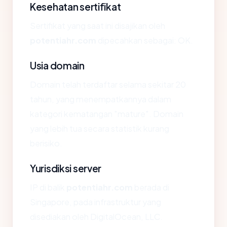
Kesehatan sertifikat
Sertifikat yang saat ini disajikan oleh
potentiahr.com
dipecahkan sebagai: OK.
Usia domain
Domain telah terdaftar selama sekitar 20
tahun, yang menempatkannya dalam
kategori kematangan "mature". Domain
yang lebih tua secara statistik kurang
berisiko.
Yurisdiksi server
IP di balik
potentiahr.com
berada di
Singapore, pada infrastruktur yang
disediakan oleh DigitalOcean, LLC.