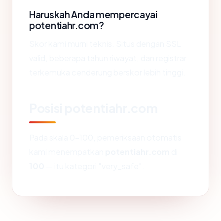
Haruskah Anda mempercayai
potentiahr.com?
Skor kami murni teknis. Situs dengan SSL
valid, beberapa tahun riwayat, dan registrar
terkemuka cenderung berskor lebih tinggi.
Posisi potentiahr.com
Pada skala 0-100, pemeriksaan otomatis
kami menempatkan
potentiahr.com
di
100
— itu kategori "very_safe".