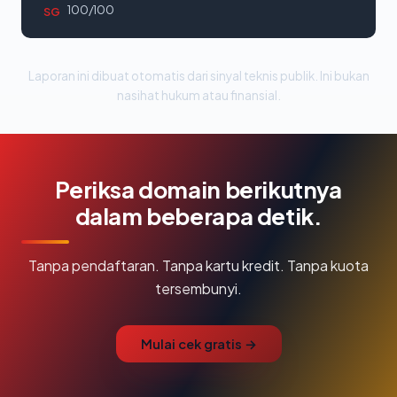
100/100
SG
Laporan ini dibuat otomatis dari sinyal teknis publik. Ini bukan
nasihat hukum atau finansial.
Periksa domain berikutnya
dalam beberapa detik.
Tanpa pendaftaran. Tanpa kartu kredit. Tanpa kuota
tersembunyi.
Mulai cek gratis →