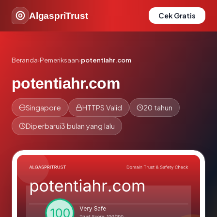
AlgaspriTrust
Cek Gratis
Beranda
›
Pemeriksaan
›
potentiahr.com
potentiahr.com
Singapore
HTTPS Valid
20 tahun
Diperbarui
3 bulan yang lalu