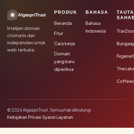
PRODUK
BAHASA
TAUT
AlgaspriTrust
SAHA
Beranda
Bahasa
Intelijen domain
Indonesia
Trax2su
Fitur
otomatis dan
independen untuk
Cara kerja
Bungaa
web terbuka.
Domain
Fxgene
yang baru
Thecak
diperiksa
Coffee
© 2026 AlgaspriTrust. Semua hak dilindungi.
Kebijakan Privasi
·
Syarat Layanan