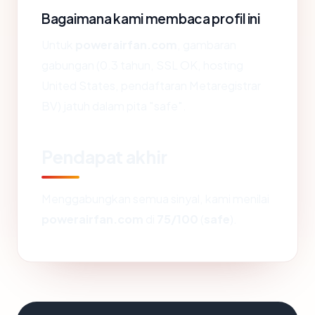
Bagaimana kami membaca profil ini
Untuk
powerairfan.com
, gambaran
gabungan (0.3 tahun, SSL OK, hosting
United States, pendaftaran Metaregistrar
BV) jatuh dalam pita "safe".
Pendapat akhir
Menggabungkan semua sinyal, kami menilai
powerairfan.com
di
75/100
(
safe
).