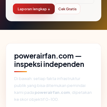
Laporan lengkap ↓
Cek Gratis
powerairfan.com —
inspeksi independen
Di bawah: setiap fakta infrastruktur
publik yang bisa ditemukan pemindai
kami pada
powerairfan.com
, dipetakan
ke skor objektif 0-100.