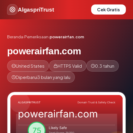
AlgaspriTrust
Cek Gratis
Beranda
›
Pemeriksaan
›
powerairfan.com
powerairfan.com
United States
HTTPS Valid
0.3 tahun
Diperbarui
3 bulan yang lalu