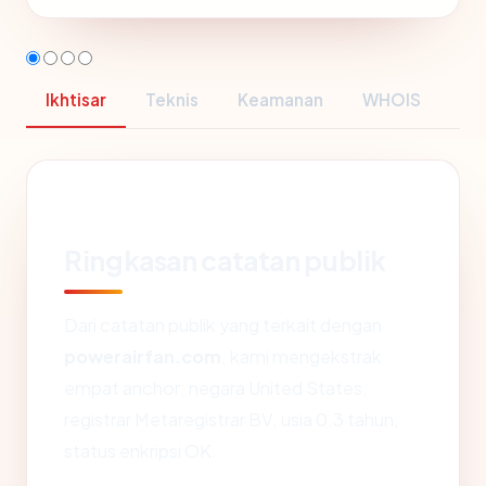
Ikhtisar
Teknis
Keamanan
WHOIS
Ringkasan catatan publik
Dari catatan publik yang terkait dengan
powerairfan.com
, kami mengekstrak
empat anchor: negara United States,
registrar Metaregistrar BV, usia 0.3 tahun,
status enkripsi OK.