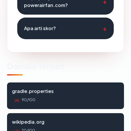
powerairfan.com?
Apa arti skor?
Domain Terkait
gradle.properties
90/100
US
wikipedia.org
70/100