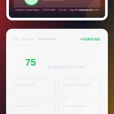
ID Laporan: #BAE806B4
VERIFIED
Aman
75
Ringkasan keputusan
ALAMAT IP
LOKASI SERVER
23.248.237.237
United States
REGISTRAR
USIA DOMAIN
Metaregistrar BV
0.3 tahun