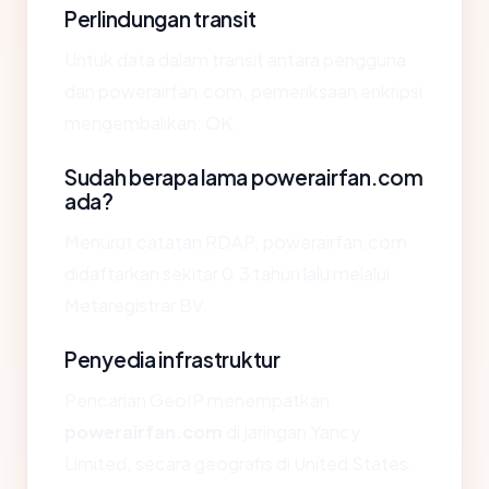
Perlindungan transit
Untuk data dalam transit antara pengguna
dan powerairfan.com, pemeriksaan enkripsi
mengembalikan: OK.
Sudah berapa lama powerairfan.com
ada?
Menurut catatan RDAP, powerairfan.com
didaftarkan sekitar 0.3 tahun lalu melalui
Metaregistrar BV.
Penyedia infrastruktur
Pencarian GeoIP menempatkan
powerairfan.com
di jaringan Yancy
Limited, secara geografis di United States.