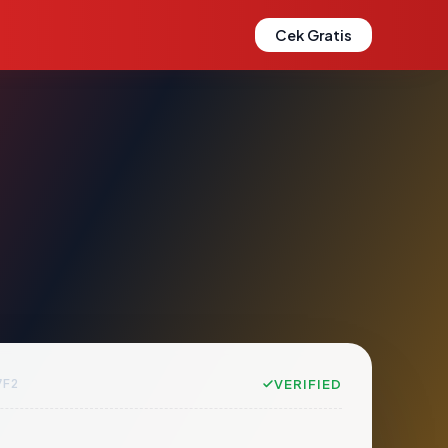
Cek Gratis
7F2
VERIFIED