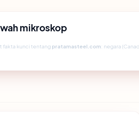
awah mikroskop
fakta kunci tentang
pratamasteel.com
: negara (Canada