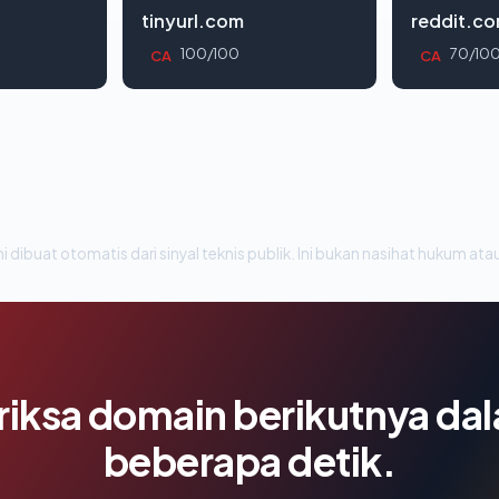
tinyurl.com
reddit.c
100/100
70/10
CA
CA
i dibuat otomatis dari sinyal teknis publik. Ini bukan nasihat hukum atau
riksa domain berikutnya da
beberapa detik.