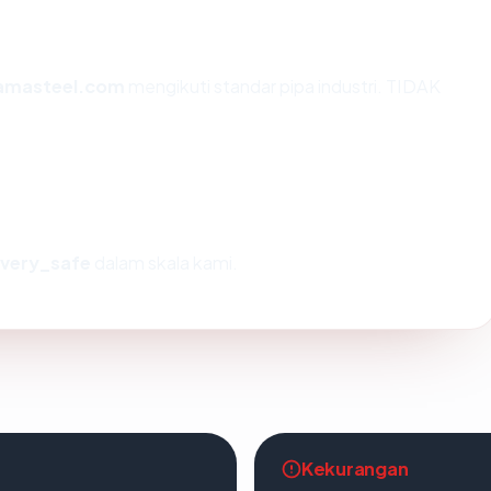
amasteel.com
mengikuti standar pipa industri. TIDAK
very_safe
dalam skala kami.
Kekurangan