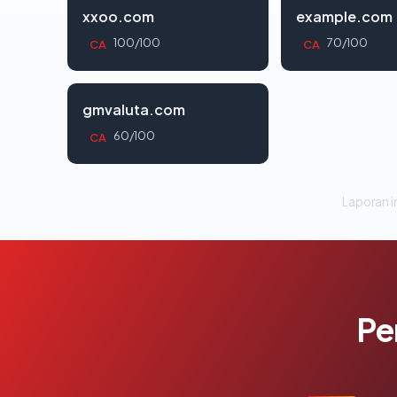
xxoo.com
example.com
100/100
70/100
CA
CA
gmvaluta.com
60/100
CA
Laporan in
Pe