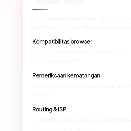
Tinjauan Teknis
Domain
pratamasteel.com
dapat dijangkau
kami menelusuri sinyal-sinyal yang paling rele
Kompatibilitas browser
Browser umum akan menerima konfigurasi T
"OK". Nilai saat ini: OK.
Pemeriksaan kematangan
Dari segi kematangan,
pratamasteel.com
b
terdaftar.
Routing & ISP
Lalu lintas ke pratamasteel.com saat ini berakh
yang menjalankan traceroute.