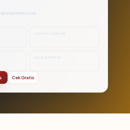
angat Aman
ngkasan keputusan
LOKASI SERVER
Canada
USIA DOMAIN
donesia
19.2 tahun
↓
Cek Gratis