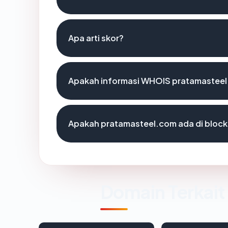
Apa arti skor?
Apakah informasi WHOIS pratamastee
Apakah pratamasteel.com ada di block
Domain Terkait