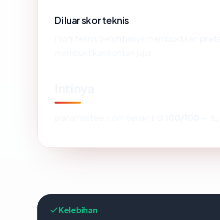
Di luar skor teknis
Profil teknis bersih hanya membuktikan
prat
membuktikan konten jujur.
Intinya
pratamasteel.com berakhir di
100/100
— itu
Kelebihan