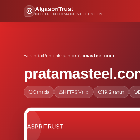
AlgaspriTrust
INTELIJEN DOMAIN INDEPENDEN
Beranda
›
Pemeriksaan
›
pratamasteel.com
pratamasteel.co
Canada
HTTPS Valid
19.2 tahun