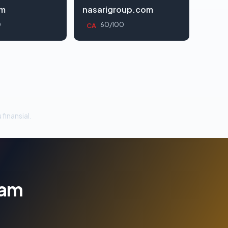
om
nasarigroup.com
0
60/100
CA
 finansial.
lam