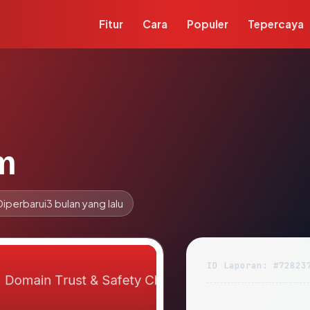
Fitur
Cara
Populer
Tepercaya
m
Diperbarui
3 bulan yang lalu
ID Laporan: #72823