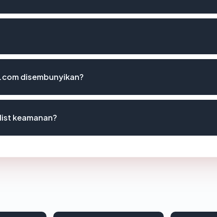
l.com disembunyikan?
list keamanan?