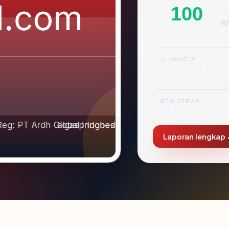
S
100
Ri
ALAMAT IP
104.21.22.48
REGISTRAR
PT Ardh Global In
Laporan lengkap 