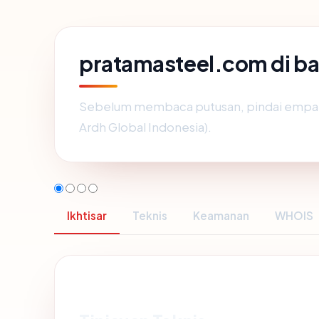
pratamasteel.com di b
Sebelum membaca putusan, pindai empat 
Ardh Global Indonesia).
Ikhtisar
Teknis
Keamanan
WHOIS