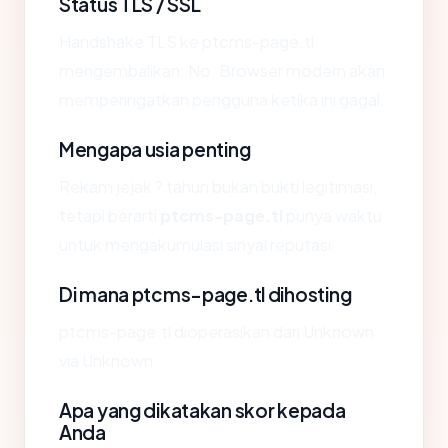
Status TLS / SSL
Handshake TLS ke ptcms-page.tl
mengembalikan: No. Browser modern akan
memperingatkan pengguna ketika ini gagal.
Mengapa usia penting
Rekam jejak ? tahun bukan bukti legitimasi,
tetapi berarti
ptcms-page.tl
punya waktu
untuk mengakumulasi sinyal reputasi.
Di mana ptcms-page.tl dihosting
ptcms-page.tl dioperasikan dari Unknown
via Unknown.
Apa yang dikatakan skor kepada
Anda