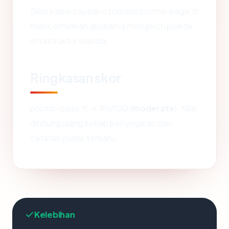
Skor kepercayaan otomatis ptcms-page.tl
mencerminkan apakah ia mengikuti praktik
infrastruktur standar.
Ringkasan skor
ptcms-page.tl → 40/100 (
moderate
). Nilai
dihitung ulang setiap penyegaran dari
catatan publik terbaru.
Kelebihan