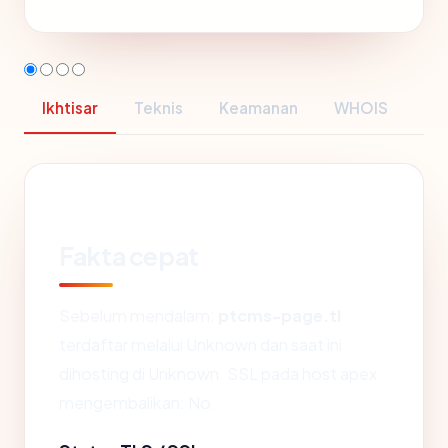
Ikhtisar
Teknis
Keamanan
WHOIS
Fakta cepat
Sebelum mendalam:
ptcms-page.tl
terdaftar melalui Unknown dan saat ini
dihosting di Unknown. SSL pada host apex
mengembalikan: No.