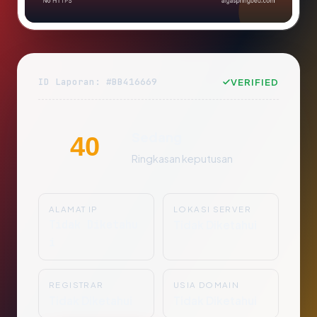
ID Laporan: #BB416669
VERIFIED
Sedang
40
Ringkasan keputusan
ALAMAT IP
LOKASI SERVER
Tidak Diketahu
Tidak Diketahui
i
REGISTRAR
USIA DOMAIN
Tidak Diketahui
Tidak Diketahui