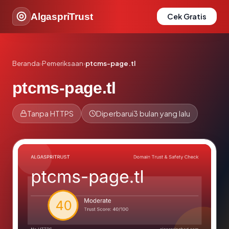
AlgaspriTrust
Cek Gratis
Beranda
›
Pemeriksaan
›
ptcms-page.tl
ptcms-page.tl
Tanpa HTTPS
Diperbarui
3 bulan yang lalu