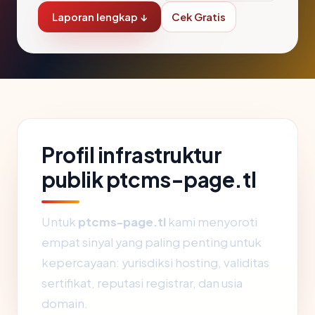
Laporan lengkap ↓
Cek Gratis
Profil infrastruktur
publik ptcms-page.tl
Untuk
ptcms-page.tl
kami menyoroti
empat sinyal yang paling penting untuk
kepercayaan: yurisdiksi hosting, validitas
sertifikat, reputasi registrar, dan usia
domain.