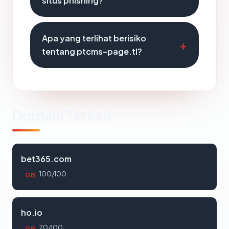
situs phishing?
Apa yang terlihat berisiko
tentang ptcms-page.tl?
Domain Terkait
bet365.com
100/100
GB
ho.io
70/100
GB