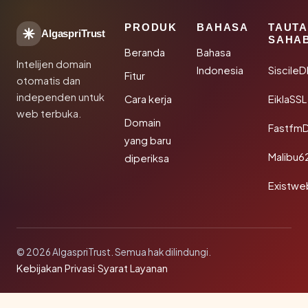
PRODUK
BAHASA
TAUT
AlgaspriTrust
SAHA
Beranda
Bahasa
Intelijen domain
Indonesia
Siscile
Fitur
otomatis dan
independen untuk
Cara kerja
EiklaSSL
web terbuka.
Domain
Fastfm
yang baru
Malibu6
diperiksa
Existwe
© 2026 AlgaspriTrust. Semua hak dilindungi.
Kebijakan Privasi
·
Syarat Layanan