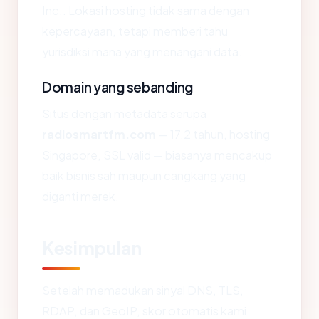
Inc.. Lokasi hosting tidak sama dengan
kepercayaan, tetapi memberi tahu
yurisdiksi mana yang menangani data.
Domain yang sebanding
Situs dengan metadata serupa
radiosmartfm.com
— 17.2 tahun, hosting
Singapore, SSL valid — biasanya mencakup
baik bisnis sah maupun cangkang yang
diganti merek.
Kesimpulan
Setelah memadukan sinyal DNS, TLS,
RDAP, dan GeoIP, skor otomatis kami