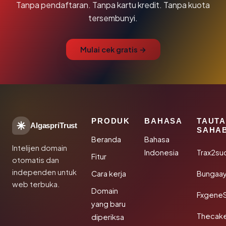
Tanpa pendaftaran. Tanpa kartu kredit. Tanpa kuota
tersembunyi.
Mulai cek gratis →
PRODUK
BAHASA
TAUT
AlgaspriTrust
SAHA
Beranda
Bahasa
Intelijen domain
Indonesia
Trax2su
Fitur
otomatis dan
independen untuk
Cara kerja
Bungaa
web terbuka.
Domain
Fxgene
yang baru
Thecak
diperiksa