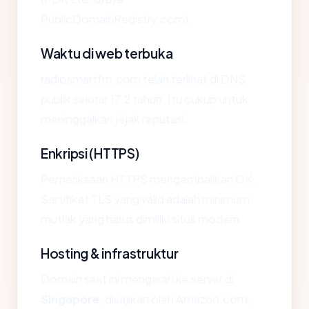
PublicDomainRegistry.com).
Waktu di web terbuka
radiosmartfm.com telah terlihat di DNS
publik sekitar 17.2 tahun. Itu cukup untuk
meninggalkan jejak reputasi.
Enkripsi (HTTPS)
Pemeriksaan HTTPS mengembalikan OK.
Sertifikat TLS yang valid adalah minimum
mutlak yang harus dimiliki situs modern.
Hosting & infrastruktur
Domain saat ini mengarah ke server di
Singapore
, disajikan oleh Amazon.com,