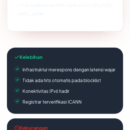
untuk
radiosmartfm.com
ada di
100/100
(
very_safe
).
Kelebihan
Infrastruktur merespons dengan latensi wajar
Tidak ada hits otomatis pada blocklist
Konektivitas IPv6 hadir
Registrar terverifikasi ICANN
Kekurangan