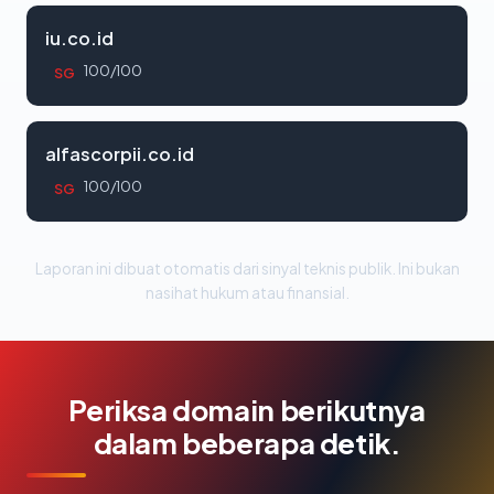
iu.co.id
100/100
SG
alfascorpii.co.id
100/100
SG
Laporan ini dibuat otomatis dari sinyal teknis publik. Ini bukan
nasihat hukum atau finansial.
Periksa domain berikutnya
dalam beberapa detik.