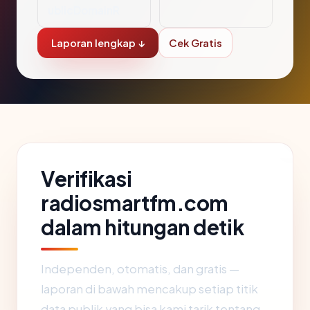
ublicDomainR
Laporan lengkap ↓
Cek Gratis
Verifikasi
radiosmartfm.com
dalam hitungan detik
Independen, otomatis, dan gratis —
laporan di bawah mencakup setiap titik
data publik yang bisa kami tarik tentang