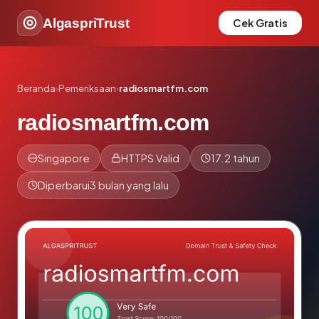
AlgaspriTrust
Cek Gratis
Beranda
›
Pemeriksaan
›
radiosmartfm.com
radiosmartfm.com
Singapore
HTTPS Valid
17.2 tahun
Diperbarui
3 bulan yang lalu