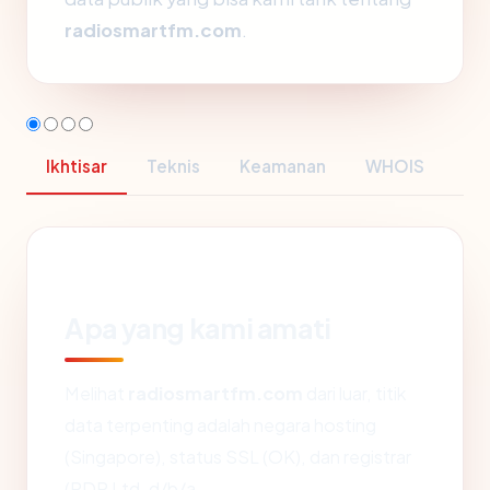
radiosmartfm.com
.
Ikhtisar
Teknis
Keamanan
WHOIS
Apa yang kami amati
Melihat
radiosmartfm.com
dari luar, titik
data terpenting adalah negara hosting
(Singapore), status SSL (OK), dan registrar
(PDR Ltd. d/b/a