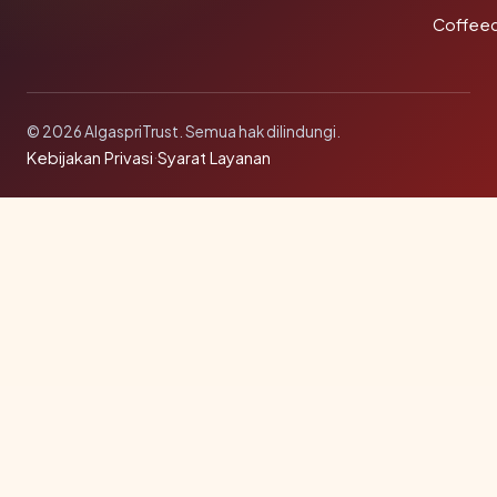
Coffee
© 2026 AlgaspriTrust. Semua hak dilindungi.
Kebijakan Privasi
·
Syarat Layanan