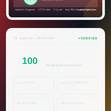
ID Laporan: #CA124084
VERIFIED
Sangat Aman
100
Ringkasan keputusan
ALAMAT IP
LOKASI SERVER
13.250.202.176
Singapore
REGISTRAR
USIA DOMAIN
PDR Ltd. d/b/a P
17.2 tahun