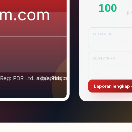
S
100
Ri
ALAMAT IP
172.67.219.60
REGISTRAR
PDR Ltd. d/b/a P
inR
Laporan lengkap 