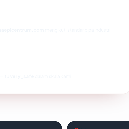
naepicentrum.com
mengikuti standar pipa industri.
— itu
very_safe
dalam skala kami.