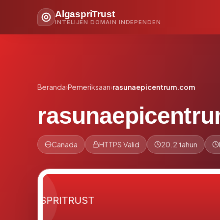
AlgaspriTrust
INTELIJEN DOMAIN INDEPENDEN
Beranda
›
Pemeriksaan
›
rasunaepicentrum.com
rasunaepicentr
Canada
HTTPS Valid
20.2 tahun