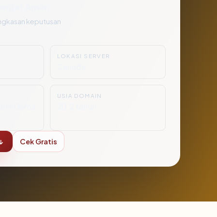
angat Aman
ngkasan keputusan
LOKASI SERVER
Canada
USIA DOMAIN
ublicDoma
20.2 tahun
↓
Cek Gratis