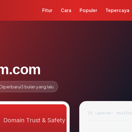
Fitur
Cara
Populer
Tepercaya
um.com
Diperbarui
3 bulan yang lalu
ID Laporan: #64176