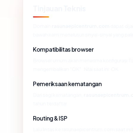
Tinjauan Teknis
Domain
rasunaepicentrum.com
dapat dija
bawah kami menelusuri sinyal-sinyal yang pali
Kompatibilitas browser
Browser umum akan menerima konfigurasi TL
mengembalikan "OK". Nilai saat ini: OK.
Pemeriksaan kematangan
Dari segi kematangan,
rasunaepicentrum.
tahun terdaftar.
Routing & ISP
Lalu lintas ke rasunaepicentrum.com saat ini b