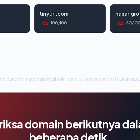
tinyurl.com
nasarigr
100/100
60/10
CA
CA
i dibuat otomatis dari sinyal teknis publik. Ini bukan nasihat hukum atau
riksa domain berikutnya da
beberapa detik.