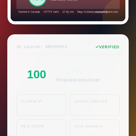
ID Laporan: #BD8D9ACA
VERIFIED
Sangat Aman
100
Ringkasan keputusan
ALAMAT IP
LOKASI SERVER
13.248.169.48
Canada
REGISTRAR
USIA DOMAIN
GoDaddy.com, L
27.9 tahun