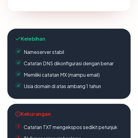
Kelebihan
Nameserver stabil
Catatan DNS dikonfigurasi dengan benar
Memiliki catatan MX (mampu email)
Usia domain di atas ambang 1 tahun
Kekurangan
Catatan TXT mengekspos sedikit petunjuk