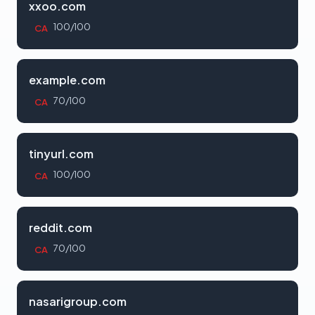
xxoo.com
100/100
CA
example.com
70/100
CA
tinyurl.com
100/100
CA
reddit.com
70/100
CA
nasarigroup.com