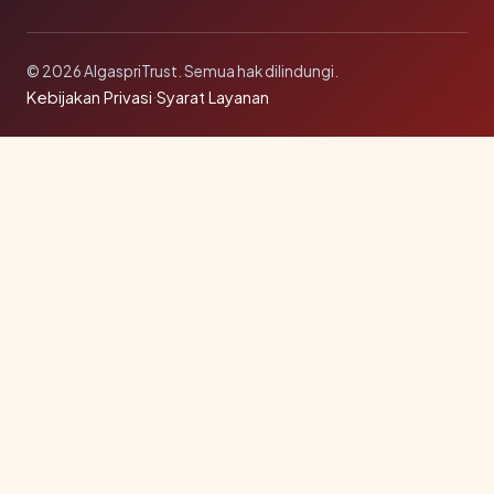
© 2026 AlgaspriTrust. Semua hak dilindungi.
Kebijakan Privasi
·
Syarat Layanan