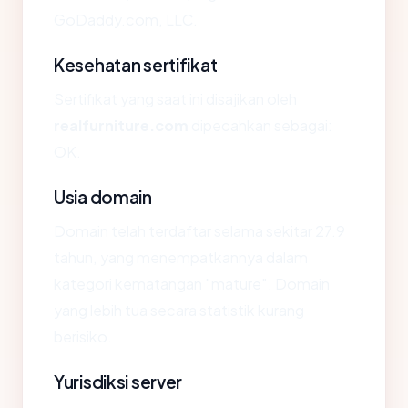
GoDaddy.com, LLC.
Kesehatan sertifikat
Sertifikat yang saat ini disajikan oleh
realfurniture.com
dipecahkan sebagai:
OK.
Usia domain
Domain telah terdaftar selama sekitar 27.9
tahun, yang menempatkannya dalam
kategori kematangan "mature". Domain
yang lebih tua secara statistik kurang
berisiko.
Yurisdiksi server