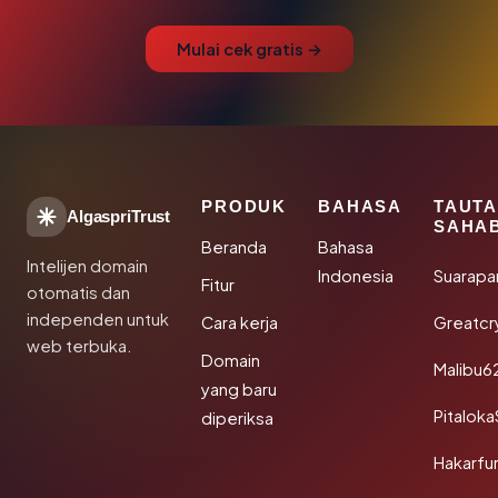
Mulai cek gratis →
PRODUK
BAHASA
TAUT
AlgaspriTrust
SAHA
Beranda
Bahasa
Intelijen domain
Indonesia
Suarapa
Fitur
otomatis dan
independen untuk
Cara kerja
Greatcr
web terbuka.
Domain
Malibu6
yang baru
Pitalok
diperiksa
Hakarfu