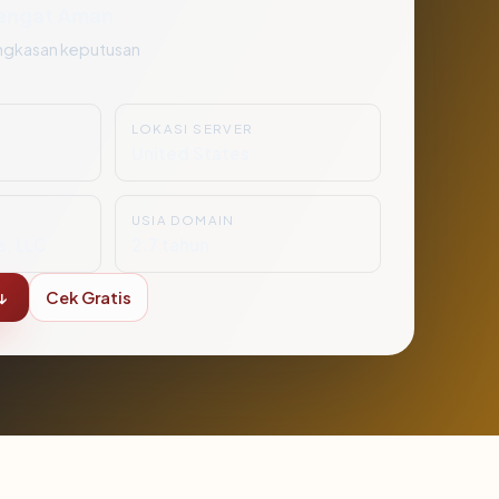
angat Aman
ngkasan keputusan
LOKASI SERVER
6
United States
USIA DOMAIN
s, LLC
2.7 tahun
↓
Cek Gratis