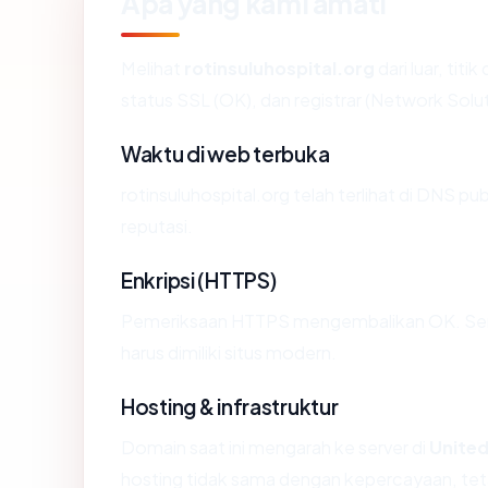
Apa yang kami amati
Melihat
rotinsuluhospital.org
dari luar, tit
status SSL (OK), dan registrar (Network Solut
Waktu di web terbuka
rotinsuluhospital.org telah terlihat di DNS pu
reputasi.
Enkripsi (HTTPS)
Pemeriksaan HTTPS mengembalikan OK. Serti
harus dimiliki situs modern.
Hosting & infrastruktur
Domain saat ini mengarah ke server di
United
hosting tidak sama dengan kepercayaan, tet