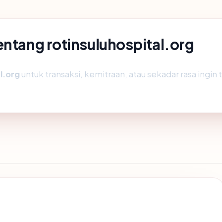
entang rotinsuluhospital.org
l.org
untuk transaksi, kemitraan, atau sekadar rasa ingin 