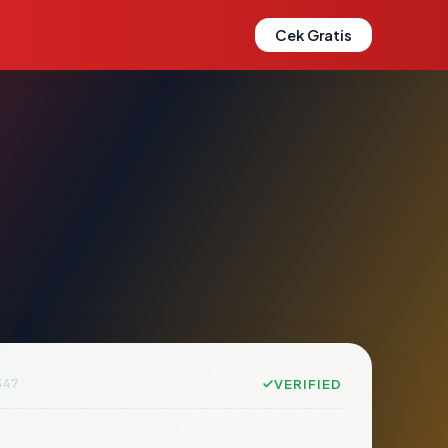
Cek Gratis
347
VERIFIED