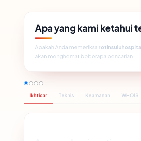
Apa yang kami ketahui t
Apakah Anda memeriksa
rotinsuluhospita
akan menghemat beberapa pencarian.
Ikhtisar
Teknis
Keamanan
WHOIS