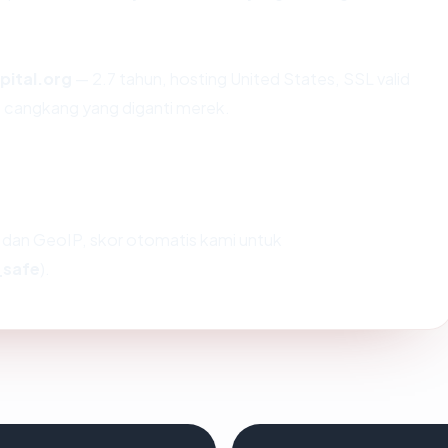
pital.org
— 2.7 tahun, hosting United States, SSL valid
 cangkang yang diganti merek.
dan GeoIP, skor otomatis kami untuk
_safe
).