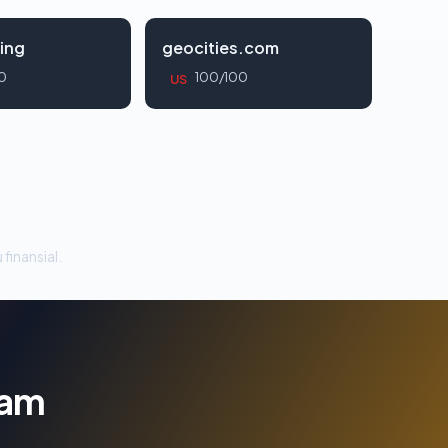
ing
geocities.com
0
100/100
US
 finansial.
lam