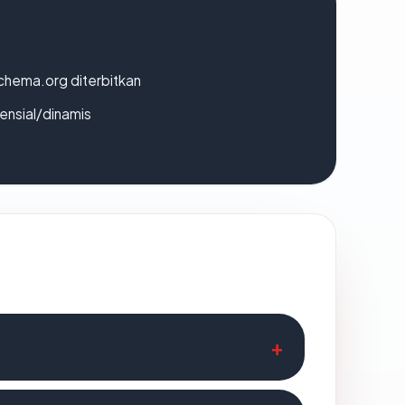
chema.org diterbitkan
densial/dinamis