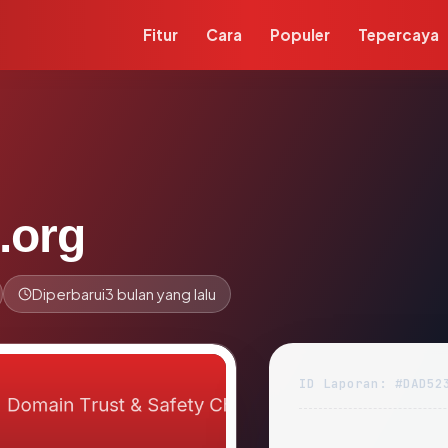
Fitur
Cara
Populer
Tepercaya
.org
Diperbarui
3 bulan yang lalu
ID Laporan: #DAD52