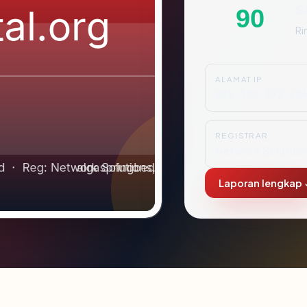
S
90
Ri
ALAMAT IP
206.188.192.20
REGISTRAR
Network Solution
Laporan lengkap 