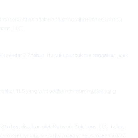
ik data terpenting adalah negara hosting (United States),
ions, LLC).
blik sekitar 2.7 tahun. Itu cukup untuk meninggalkan jejak
fikat TLS yang valid adalah minimum mutlak yang
 States
, disajikan oleh Network Solutions, LLC. Lokasi
api memberi tahu yurisdiksi mana yang menangani data.