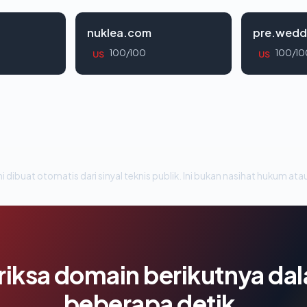
nuklea.com
pre.wedd
100/100
100/10
US
US
i dibuat otomatis dari sinyal teknis publik. Ini bukan nasihat hukum atau
riksa domain berikutnya da
beberapa detik.