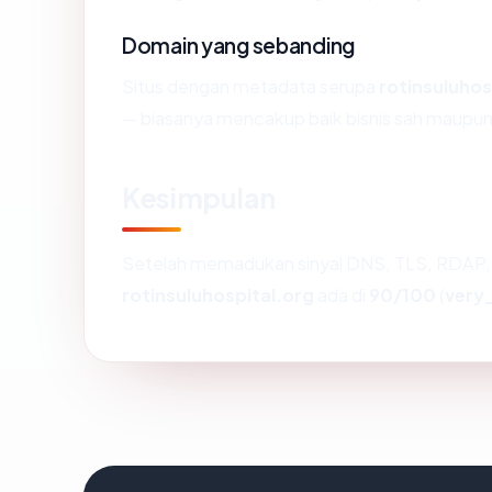
Domain yang sebanding
Situs dengan metadata serupa
rotinsuluhos
— biasanya mencakup baik bisnis sah maupun
Kesimpulan
Setelah memadukan sinyal DNS, TLS, RDAP, 
rotinsuluhospital.org
ada di
90/100
(
very