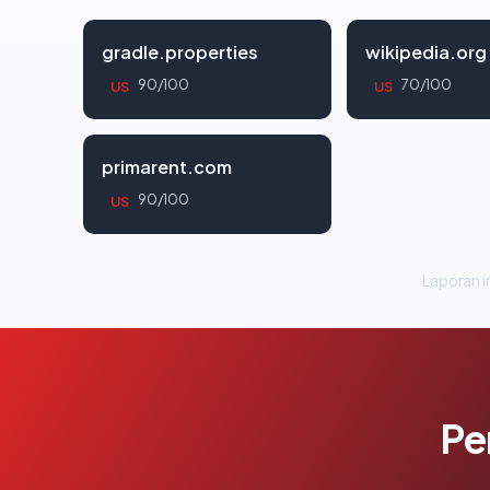
gradle.properties
wikipedia.org
90/100
70/100
US
US
primarent.com
90/100
US
Laporan in
Pe