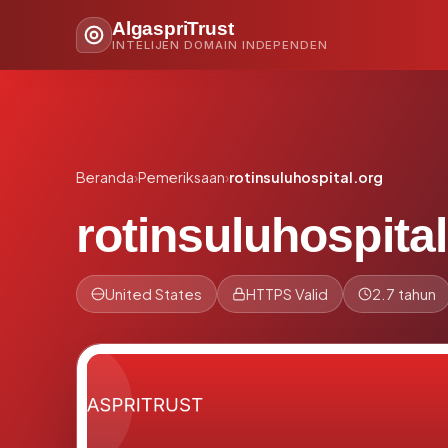
AlgaspriTrust
INTELIJEN DOMAIN INDEPENDEN
Beranda
›
Pemeriksaan
›
rotinsuluhospital.org
rotinsuluhospital
United States
HTTPS Valid
2.7 tahun