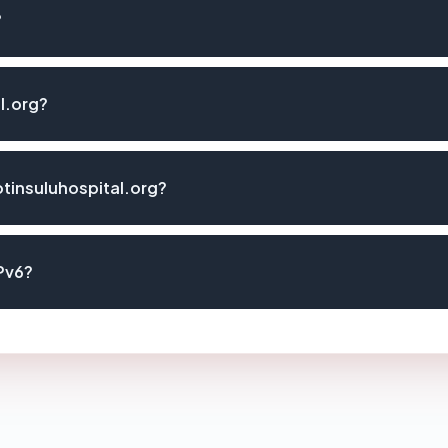
?
l.org?
tinsuluhospital.org?
IPv6?