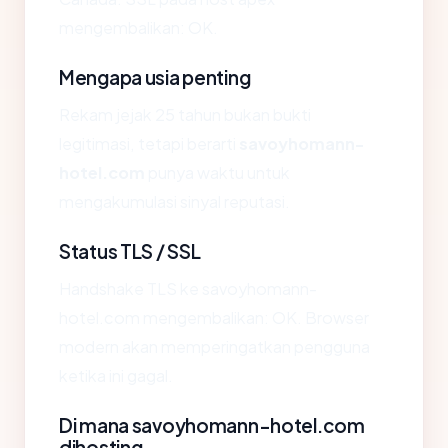
mengembalikan: OK.
Mengapa usia penting
Rekam jejak 25 tahun bukan bukti
legitimasi, tetapi berarti
savoyhomann-
hotel.com
punya waktu untuk
mengakumulasi sinyal reputasi.
Status TLS / SSL
Handshake TLS ke savoyhomann-
hotel.com mengembalikan: OK. Browser
modern akan memperingatkan pengguna
ketika ini gagal.
Di mana savoyhomann-hotel.com
dihosting