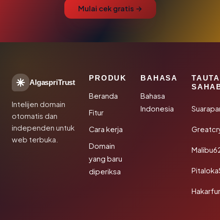
Mulai cek gratis →
PRODUK
BAHASA
TAUT
AlgaspriTrust
SAHA
Beranda
Bahasa
Intelijen domain
Indonesia
Suarapa
Fitur
otomatis dan
independen untuk
Cara kerja
Greatcr
web terbuka.
Domain
Malibu6
yang baru
Pitalok
diperiksa
Hakarfu