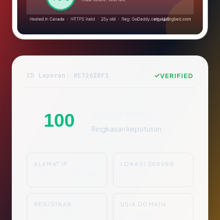
ID Laporan: #E7262BF1
VERIFIED
Sangat Aman
100
Ringkasan keputusan
ALAMAT IP
LOKASI SERVER
172.67.175.147
Canada
REGISTRAR
USIA DOMAIN
GoDaddy.com, L
25 tahun