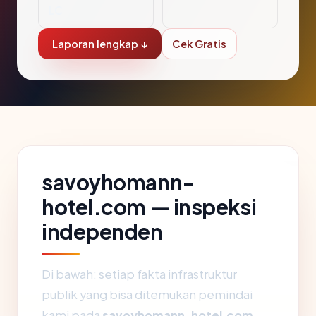
LC
Laporan lengkap ↓
Cek Gratis
savoyhomann-
hotel.com — inspeksi
independen
Di bawah: setiap fakta infrastruktur
publik yang bisa ditemukan pemindai
kami pada
savoyhomann-hotel.com
,