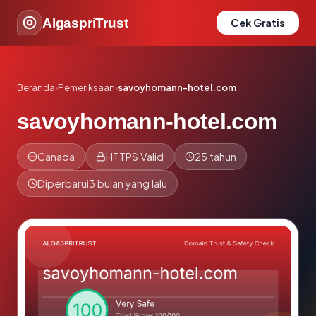
AlgaspriTrust
Cek Gratis
Beranda
›
Pemeriksaan
›
savoyhomann-hotel.com
savoyhomann-hotel.com
Canada
HTTPS Valid
25 tahun
Diperbarui
3 bulan yang lalu