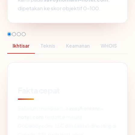
dipetakan ke skor objektif 0-100.
Ikhtisar
Teknis
Keamanan
WHOIS
Fakta cepat
Sebelum mendalam:
savoyhomann-
hotel.com
terdaftar melalui
GoDaddy.com, LLC dan saat ini dihosting di
Canada. SSL pada host apex