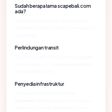
Sudah berapa lama scapebali.com
ada?
Menurut catatan RDAP, scapebali.com
didaftarkan sekitar 2.9 tahun lalu melalui CV.
Jogjacamp.
Perlindungan transit
Untuk data dalam transit antara pengguna
dan scapebali.com, pemeriksaan enkripsi
mengembalikan: OK.
Penyedia infrastruktur
Pencarian GeoIP menempatkan
scapebali.com
di jaringan WHG Hosting
Services Ltd, secara geografis di United