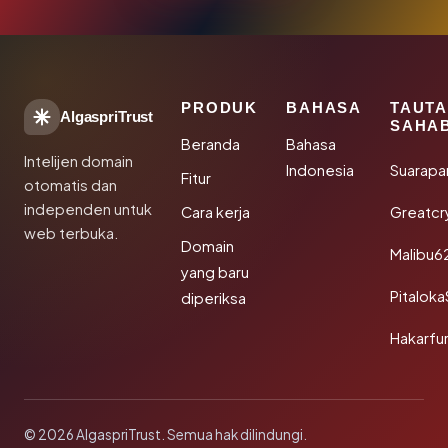
PRODUK
BAHASA
TAUT
AlgaspriTrust
SAHA
Beranda
Bahasa
Intelijen domain
Indonesia
Suarapa
Fitur
otomatis dan
independen untuk
Cara kerja
Greatcr
web terbuka.
Domain
Malibu6
yang baru
Pitalok
diperiksa
Hakarfu
© 2026 AlgaspriTrust. Semua hak dilindungi.