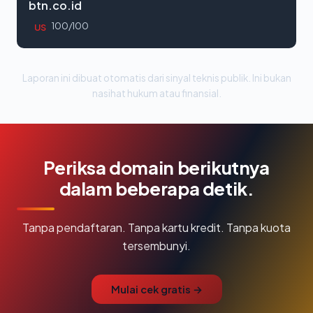
btn.co.id
100/100
US
Laporan ini dibuat otomatis dari sinyal teknis publik. Ini bukan
nasihat hukum atau finansial.
Periksa domain berikutnya
dalam beberapa detik.
Tanpa pendaftaran. Tanpa kartu kredit. Tanpa kuota
tersembunyi.
Mulai cek gratis →