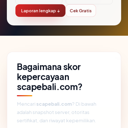
Laporan lengkap ↓
Cek Gratis
Bagaimana skor
kepercayaan
scapebali.com?
Mencari
scapebali.com
? Di bawah
adalah snapshot server, otoritas
sertifikat, dan riwayat kepemilikan.