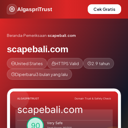
AlgaspriTrust
Cek Gratis
Beranda
›
Pemeriksaan
›
scapebali.com
scapebali.com
United States
HTTPS Valid
2.9 tahun
Diperbarui
3 bulan yang lalu