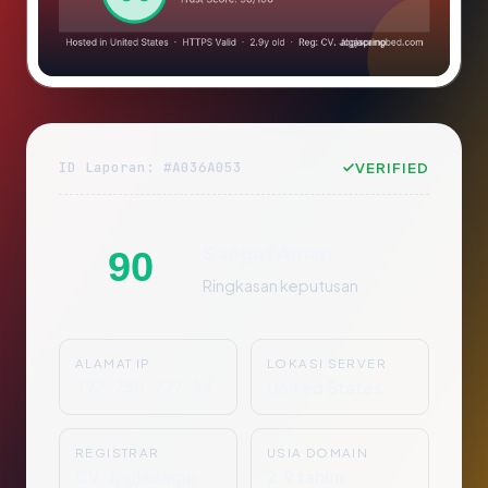
ID Laporan: #A036A053
VERIFIED
Sangat Aman
90
Ringkasan keputusan
ALAMAT IP
LOKASI SERVER
192.250.227.13
United States
REGISTRAR
USIA DOMAIN
CV. Jogjacamp
2.9 tahun