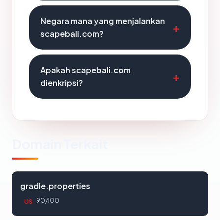
Negara mana yang menjalankan
scapebali.com?
Apakah scapebali.com
dienkripsi?
Domain Terkait
gradle.properties
90/100
US