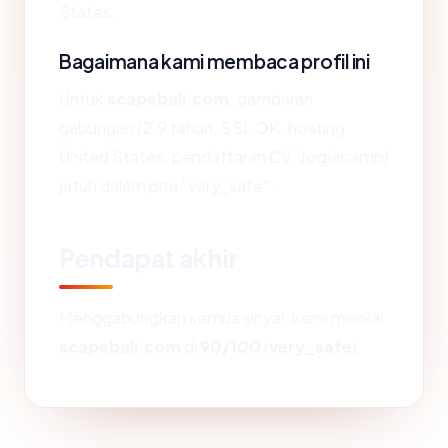
States.
Bagaimana kami membaca profil ini
Untuk
scapebali.com
, gambaran
gabungan (2.9 tahun, SSL OK, hosting
United States, pendaftaran CV. Jogjacamp)
jatuh dalam pita "very_safe".
Pendapat akhir
Menggabungkan semua sinyal, kami menilai
scapebali.com
di
90/100
(
very_safe
).