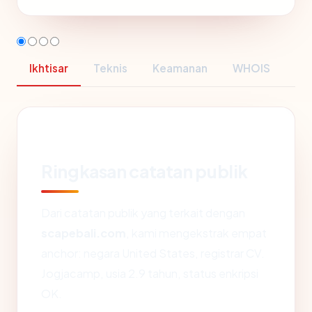
Ikhtisar
Teknis
Keamanan
WHOIS
Ringkasan catatan publik
Dari catatan publik yang terkait dengan
scapebali.com
, kami mengekstrak empat
anchor: negara United States, registrar CV.
Jogjacamp, usia 2.9 tahun, status enkripsi
OK.