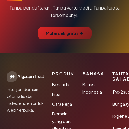
Tanpa pendaftaran. Tanpa kartu kredit. Tanpa kuota
tersembunyi.
Mulai cek gratis →
PRODUK
BAHASA
TAUT
AlgaspriTrust
SAHA
Beranda
Bahasa
Intelijen domain
Indonesia
Trax2su
Fitur
otomatis dan
independen untuk
Cara kerja
Bungaa
web terbuka.
Domain
Fxgene
yang baru
Thecak
diperiksa