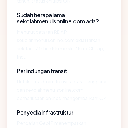
tahun, status enkripsi OK.
Sudah berapa lama
sekolahmenulisonline.com ada?
Menurut catatan RDAP,
sekolahmenulisonline.com didaftarkan
sekitar 1.7 tahun lalu melalui NameCheap,
Inc..
Perlindungan transit
Untuk data dalam transit antara pengguna
dan sekolahmenulisonline.com,
pemeriksaan enkripsi mengembalikan: OK.
Penyedia infrastruktur
Pencarian GeoIP menempatkan