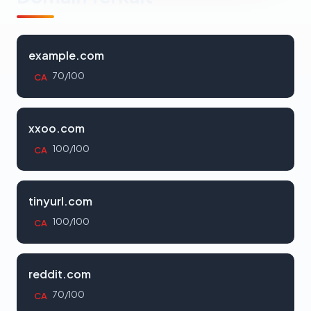
example.com
70/100
CA
xxoo.com
100/100
CA
tinyurl.com
100/100
CA
reddit.com
70/100
CA