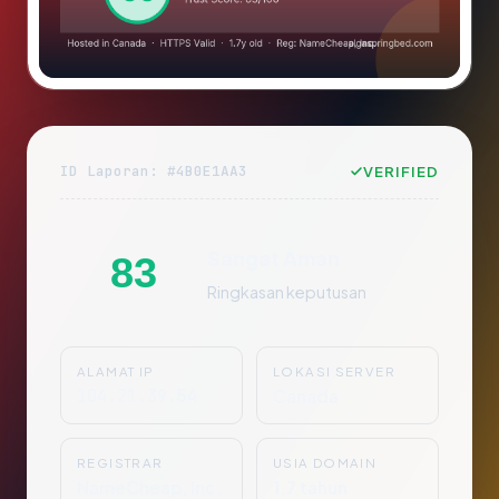
ID Laporan: #4B0E1AA3
VERIFIED
Sangat Aman
83
Ringkasan keputusan
ALAMAT IP
LOKASI SERVER
104.21.39.54
Canada
REGISTRAR
USIA DOMAIN
NameCheap, Inc.
1.7 tahun