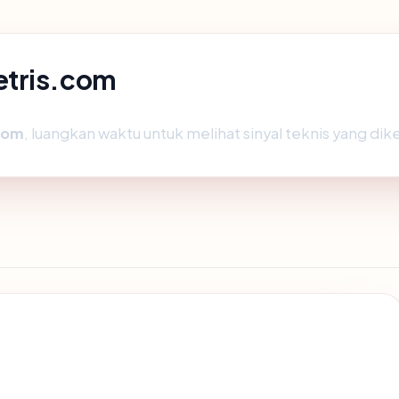
etris.com
com
, luangkan waktu untuk melihat sinyal teknis yang d