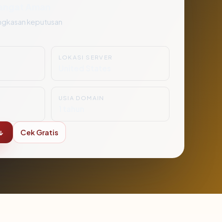
angat Aman
ngkasan keputusan
LOKASI SERVER
United States
USIA DOMAIN
1 tahun
↓
Cek Gratis