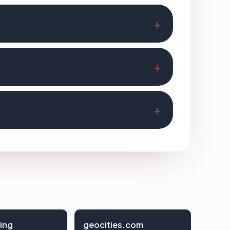
ing
geocities.com