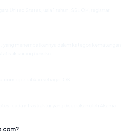
gara United States, usia 1 tahun, SSL OK, registrar
ahun, yang menempatkannya dalam kategori kematangan
tatistik kurang berisiko.
is.com
dipecahkan sebagai: OK.
ates, pada infrastruktur yang disediakan oleh Akamai
is.com?