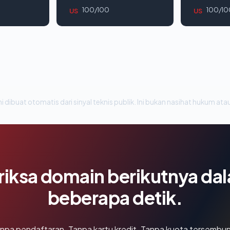
100/100
100/10
US
US
i dibuat otomatis dari sinyal teknis publik. Ini bukan nasihat hukum atau
riksa domain berikutnya da
beberapa detik.
npa pendaftaran. Tanpa kartu kredit. Tanpa kuota tersembun