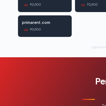
90/100
70/100
US
US
primarent.com
90/100
US
Laporan in
Pe
Ta