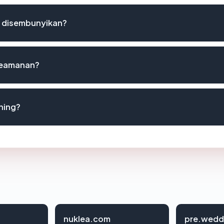
 disembunyikan?
 keamanan?
hing?
nuklea.com
pre.wedd