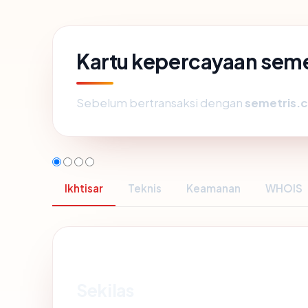
Kartu kepercayaan sem
Sebelum bertransaksi dengan
semetris.
Ikhtisar
Teknis
Keamanan
WHOIS
Sekilas