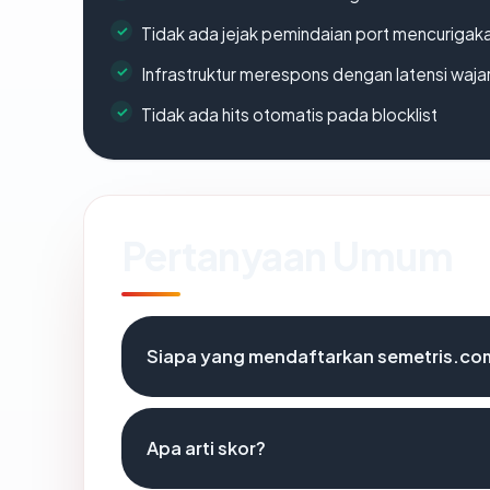
Tidak ada jejak pemindaian port mencurigak
Infrastruktur merespons dengan latensi waja
Tidak ada hits otomatis pada blocklist
Pertanyaan Umum
Siapa yang mendaftarkan semetris.co
Apa arti skor?