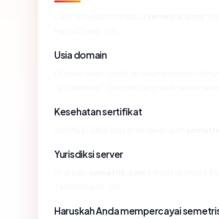
Cara tercepat membaca
semetris.com
: ne
NameCheap, Inc..
Usia domain
Domain telah terdaftar selama sekitar 1 t
"established". Domain yang lebih tua secara s
Kesehatan sertifikat
Sertifikat yang saat ini disajikan oleh
semetr
Yurisdiksi server
IP di balik
semetris.com
berada di United St
Technologies, Inc..
Haruskah Anda mempercayai semetr