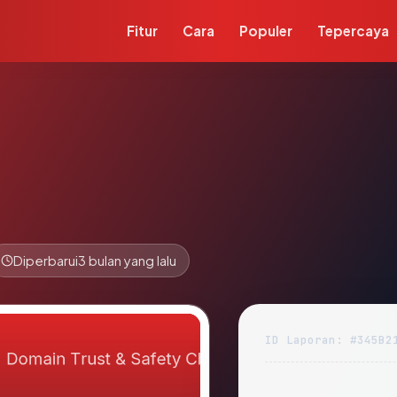
Fitur
Cara
Populer
Tepercaya
Diperbarui
3 bulan yang lalu
ID Laporan: #345B2