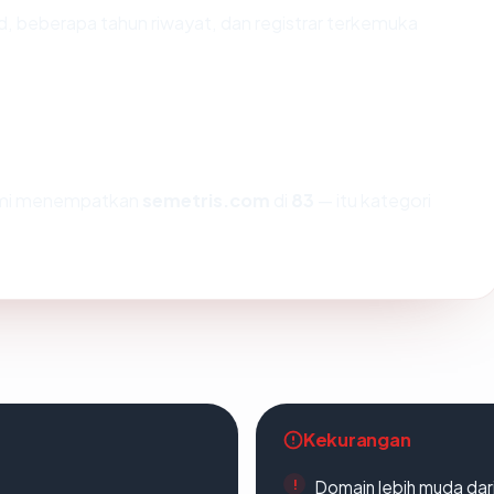
id, beberapa tahun riwayat, dan registrar terkemuka
kami menempatkan
semetris.com
di
83
— itu kategori
Kekurangan
Domain lebih muda dari