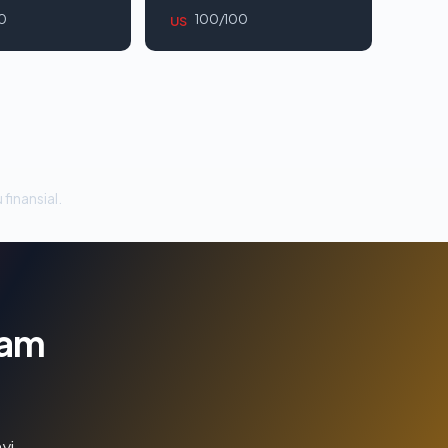
0
100/100
US
 finansial.
lam
yi.