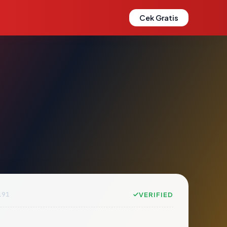
Cek Gratis
191
VERIFIED