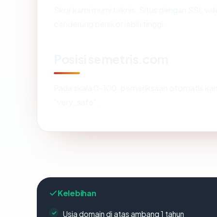
Skor kami murni teknis. Situs dengan SSL val
cenderung berskor lebih tinggi.
Posisi semetris.com
Pada skala 0-100, pemeriksaan otomatis 
"very_safe".
Kelebihan
Usia domain di atas ambang 1 tahun