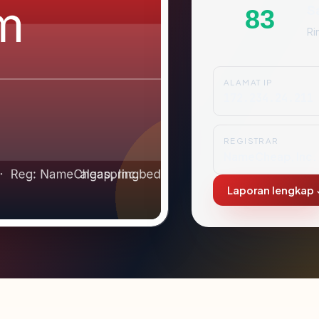
S
83
Ri
ALAMAT IP
172.234.24.211
REGISTRAR
NameCheap, Inc.
Laporan lengkap 