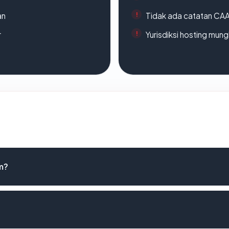
an
Tidak ada catatan CA
r
Yurisdiksi hosting mun
m?