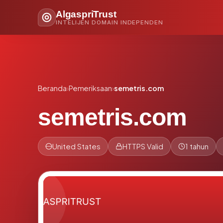
AlgaspriTrust
INTELIJEN DOMAIN INDEPENDEN
Beranda
›
Pemeriksaan
›
semetris.com
semetris.com
United States
HTTPS Valid
1 tahun