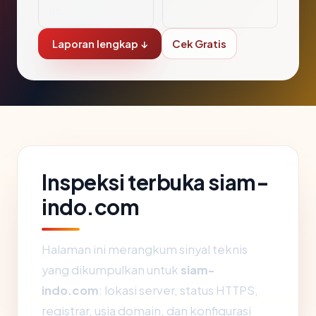
nc.
Laporan lengkap ↓
Cek Gratis
Inspeksi terbuka siam-
indo.com
Halaman ini merangkum sinyal teknis
yang dikumpulkan untuk
siam-
indo.com
: lokasi server, status HTTPS,
registrar, usia domain, dan konfigurasi