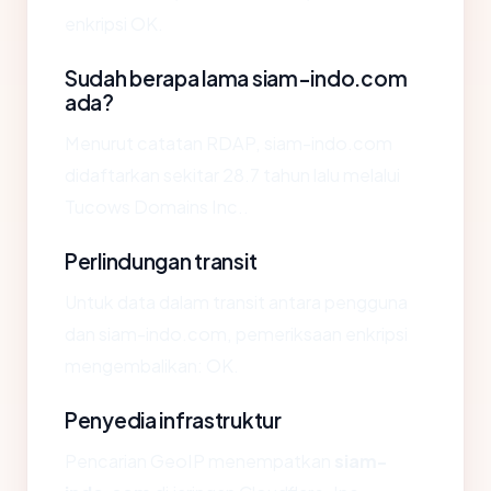
enkripsi OK.
Sudah berapa lama siam-indo.com
ada?
Menurut catatan RDAP, siam-indo.com
didaftarkan sekitar 28.7 tahun lalu melalui
Tucows Domains Inc..
Perlindungan transit
Untuk data dalam transit antara pengguna
dan siam-indo.com, pemeriksaan enkripsi
mengembalikan: OK.
Penyedia infrastruktur
Pencarian GeoIP menempatkan
siam-