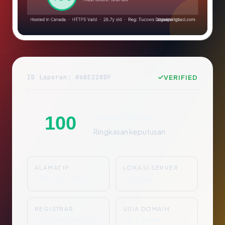
ID Laporan: #68E228DF
VERIFIED
Sangat Aman
100
Ringkasan keputusan
ALAMAT IP
LOKASI SERVER
188.114.96.11
Canada
REGISTRAR
USIA DOMAIN
Tucows Domains I
28.7 tahun