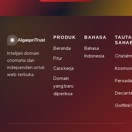
PRODUK
BAHASA
TAUT
AlgaspriTrust
SAHA
Beranda
Bahasa
Intelijen domain
Indonesia
Citatah
Fitur
otomatis dan
independen untuk
Cara kerja
Kosmoni
web terbuka.
Domain
Persada
yang baru
Decant
diperiksa
Golflink