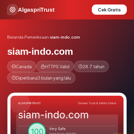
AlgaspriTrust
Cek Gratis
Beranda
›
Pemeriksaan
›
siam-indo.com
siam-indo.com
Canada
HTTPS Valid
28.7 tahun
Diperbarui
3 bulan yang lalu