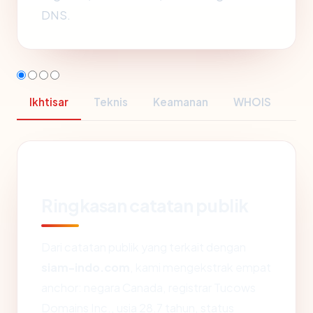
DNS.
Ikhtisar
Teknis
Keamanan
WHOIS
Ringkasan catatan publik
Dari catatan publik yang terkait dengan
siam-indo.com
, kami mengekstrak empat
anchor: negara Canada, registrar Tucows
Domains Inc., usia 28.7 tahun, status