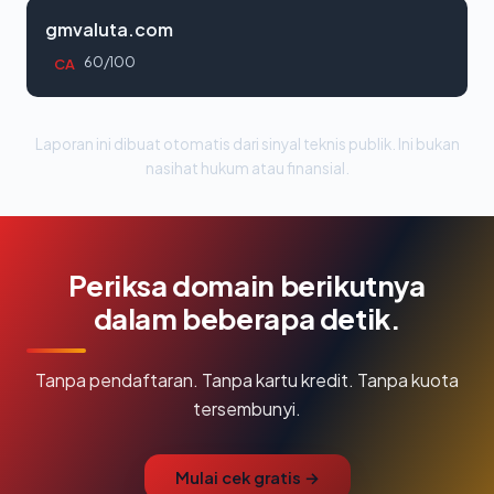
gmvaluta.com
60/100
CA
Laporan ini dibuat otomatis dari sinyal teknis publik. Ini bukan
nasihat hukum atau finansial.
Periksa domain berikutnya
dalam beberapa detik.
Tanpa pendaftaran. Tanpa kartu kredit. Tanpa kuota
tersembunyi.
Mulai cek gratis →