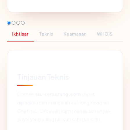
Ikhtisar
Teknis
Keamanan
WHOIS
Tinjauan Teknis
Domain
sis-semarang.com
dapat
dijangkau dan mengarah ke Hong Kong via
Gnet Inc.. Di bawah kami menelusuri sinyal-
sinyal yang paling relevan satu per satu.