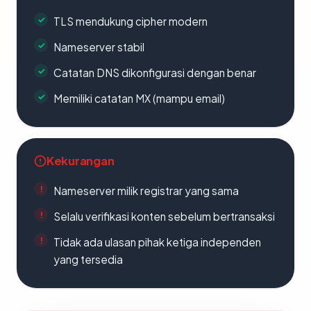
TLS mendukung cipher modern
Nameserver stabil
Catatan DNS dikonfigurasi dengan benar
Memiliki catatan MX (mampu email)
Kekurangan
Nameserver milik registrar yang sama
Selalu verifikasi konten sebelum bertransaksi
Tidak ada ulasan pihak ketiga independen
yang tersedia