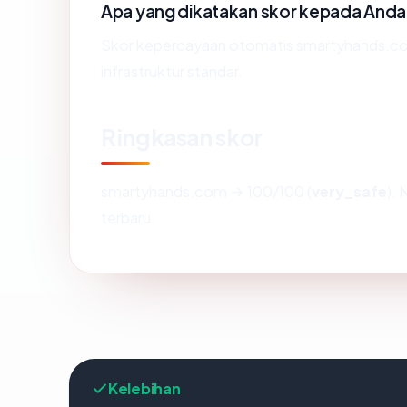
Apa yang dikatakan skor kepada Anda
Skor kepercayaan otomatis smartyhands.co
infrastruktur standar.
Ringkasan skor
smartyhands.com → 100/100 (
very_safe
). 
terbaru.
Kelebihan