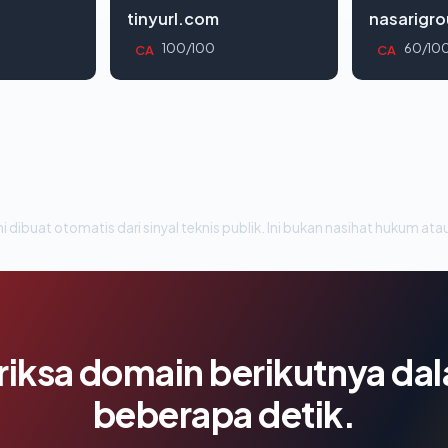
tinyurl.com
nasarigr
100/100
60/10
CA
CA
i dibuat otomatis dari sinyal teknis publik. Ini bukan nasihat hukum atau
riksa domain berikutnya da
beberapa detik.