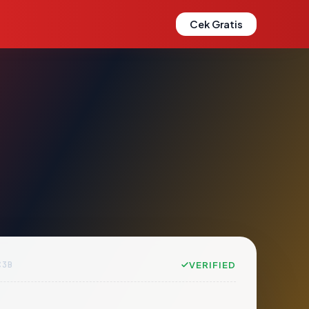
Cek Gratis
C3B
VERIFIED