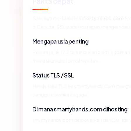
Fakta cepat
Sebelum mendalam:
smartyhands.com
ter
di Canada. SSL pada host apex mengembalik
Mengapa usia penting
Rekam jejak 17.2 tahun bukan bukti legitimasi,
mengakumulasi sinyal reputasi.
Status TLS / SSL
Handshake TLS ke smartyhands.com menge
pengguna ketika ini gagal.
Di mana smartyhands.com dihosting
smartyhands.com dioperasikan dari Canada vi