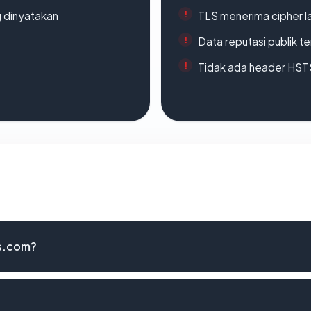
g dinyatakan
TLS menerima cipher 
Data reputasi publik t
Tidak ada header HST
s.com?