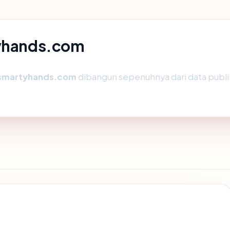
tyhands.com
smartyhands.com
dibangun sepenuhnya dari data publik