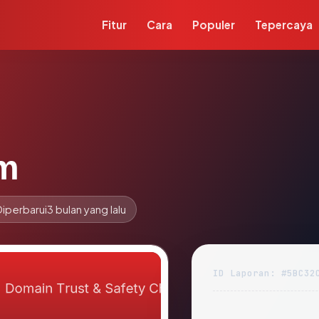
Fitur
Cara
Populer
Tepercaya
m
Diperbarui
3 bulan yang lalu
ID Laporan: #5BC32