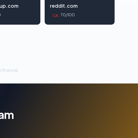
oup.com
reddit.com
0
70/100
CA
 finansial.
lam