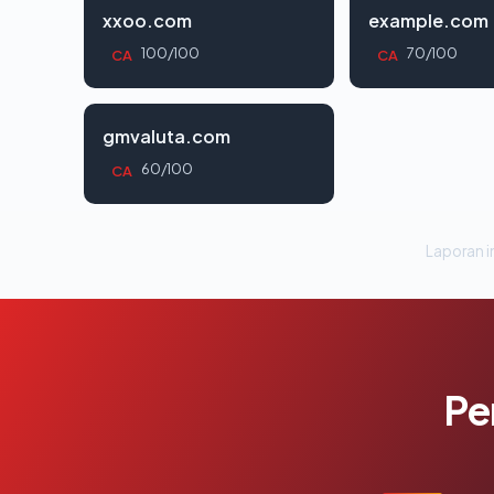
xxoo.com
example.com
100/100
70/100
CA
CA
gmvaluta.com
60/100
CA
Laporan in
Pe