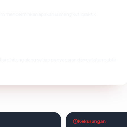
m mencerminkan apakah ia mengikuti praktik
Nilai dihitung ulang setiap penyegaran dari catatan publik
Kekurangan