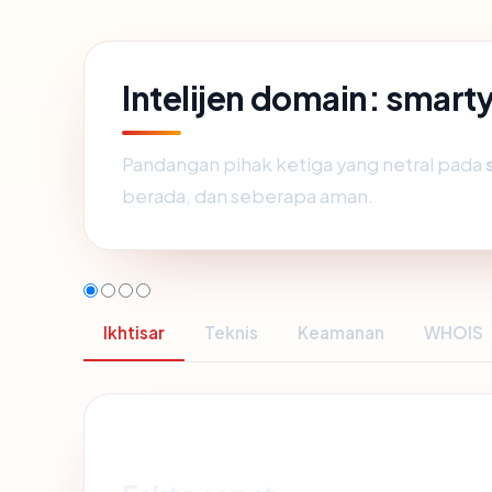
Intelijen domain: smar
Pandangan pihak ketiga yang netral pada
berada, dan seberapa aman.
Ikhtisar
Teknis
Keamanan
WHOIS