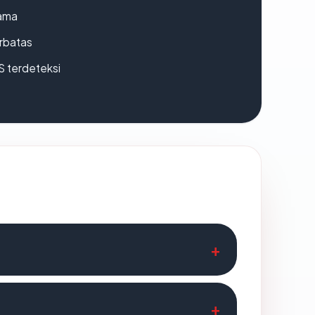
lama
erbatas
S terdeteksi