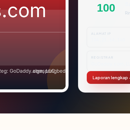
S
100
Ri
ALAMAT IP
104.21.64.140
REGISTRAR
GoDaddy.com, L
Laporan lengkap 