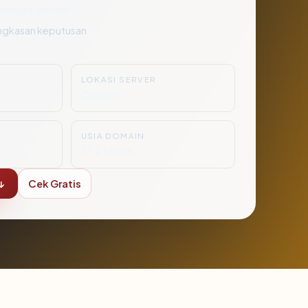
angat Aman
ngkasan keputusan
LOKASI SERVER
Canada
USIA DOMAIN
LC
17.2 tahun
↓
Cek Gratis