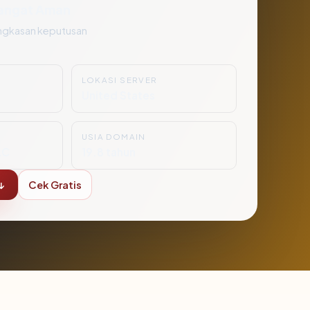
angat Aman
ngkasan keputusan
LOKASI SERVER
United States
USIA DOMAIN
LC
19.8 tahun
↓
Cek Gratis