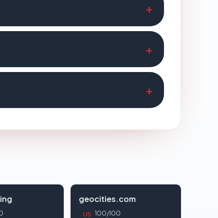
ing
geocities.com
0
100/100
US