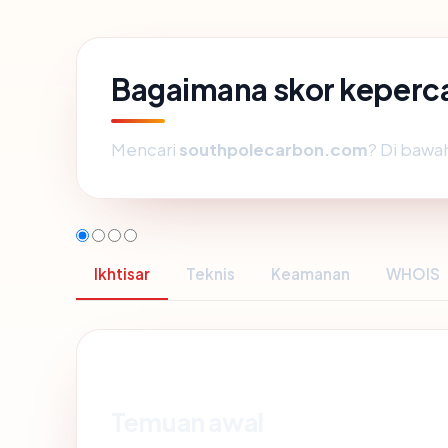
Bagaimana skor keperc
Mencari
southpolecarbon.com
? Di bawah
Ikhtisar
Teknis
Keamanan
WHOIS
Temuan awal