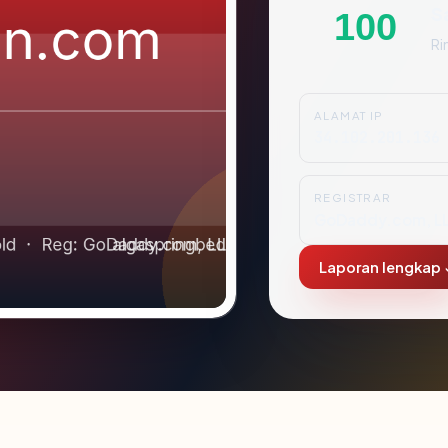
S
100
Ri
ALAMAT IP
34.102.201.136
REGISTRAR
GoDaddy.com, L
Laporan lengkap 