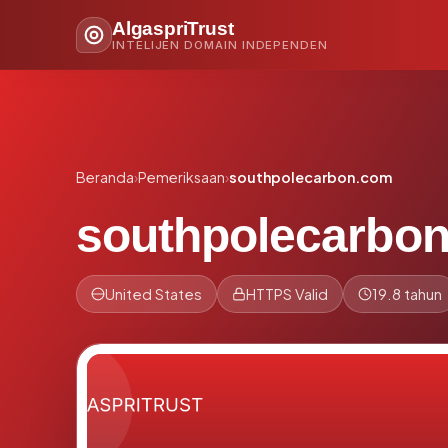
AlgaspriTrust
INTELIJEN DOMAIN INDEPENDEN
Beranda
›
Pemeriksaan
›
southpolecarbon.com
southpolecarbo
United States
HTTPS Valid
19.8 tahun