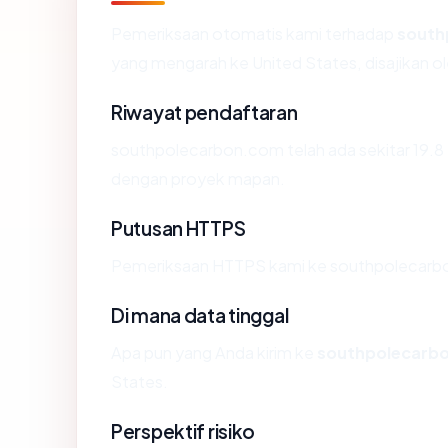
Pemeriksaan otomatis kami terhadap
south
yang mengarah ke United States, disajikan
Riwayat pendaftaran
southpolecarbon.com telah ada sekitar 19.8
dengan proyek mapan.
Putusan HTTPS
Pemeriksaan HTTPS kami ke southpolecarbo
Di mana data tinggal
Apa pun yang Anda kirim ke
southpolecarb
States.
Perspektif risiko