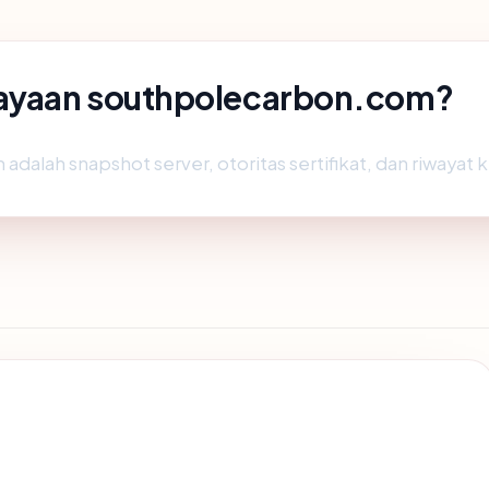
ayaan southpolecarbon.com?
 adalah snapshot server, otoritas sertifikat, dan riwayat