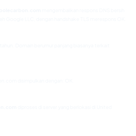
polecarbon.com
mengembalikan respons DNS bersih
 oleh Google LLC, dengan handshake TLS merespons OK.
 tahun. Domain berumur panjang biasanya terkait
n.com disimpulkan dengan: OK.
on.com
diproses di server yang berlokasi di United