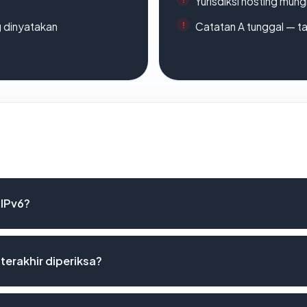
Yurisdiksi hosting mun
g dinyatakan
Catatan A tunggal — ta
 IPv6?
terakhir diperiksa?