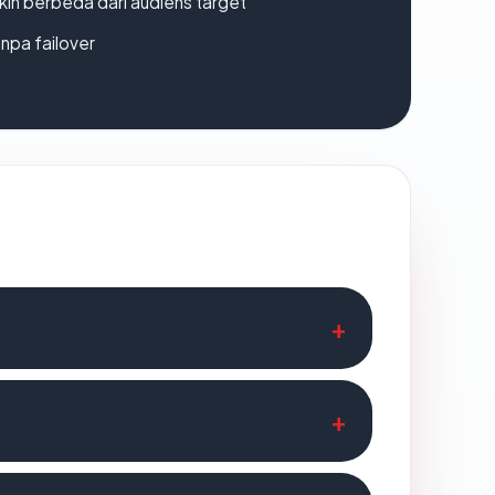
gkin berbeda dari audiens target
npa failover