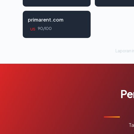
primarent.com
90/100
US
Laporan in
Pe
Ta