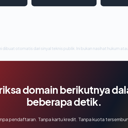
i dibuat otomatis dari sinyal teknis publik. Ini bukan nasihat hukum atau
riksa domain berikutnya da
beberapa detik.
npa pendaftaran. Tanpa kartu kredit. Tanpa kuota tersembun