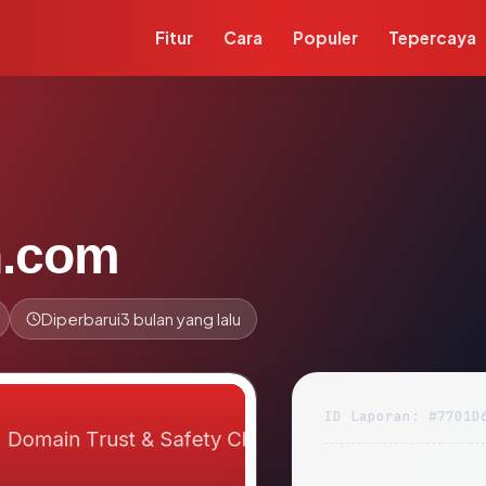
Fitur
Cara
Populer
Tepercaya
n.com
Diperbarui
3 bulan yang lalu
ID Laporan: #7701D