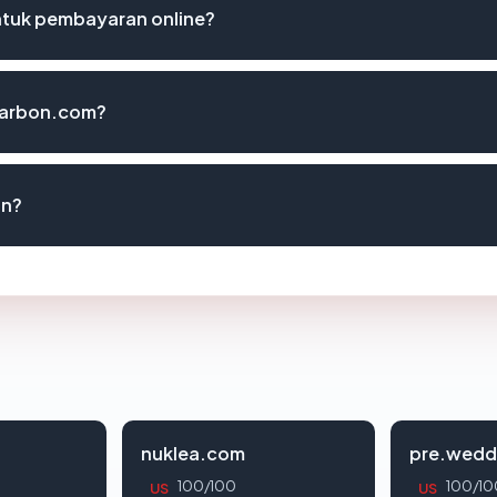
tuk pembayaran online?
carbon.com?
an?
nuklea.com
pre.wedd
100/100
100/10
US
US