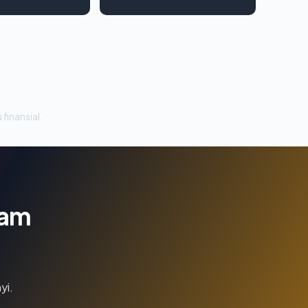
 finansial.
lam
yi.