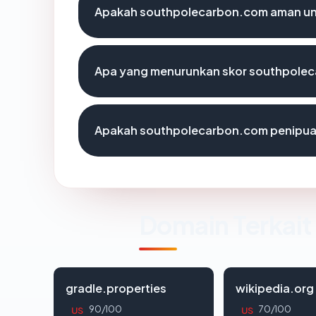
Apakah southpolecarbon.com aman un
Apa yang menurunkan skor southpole
Apakah southpolecarbon.com penipu
Domain Terkait
gradle.properties
wikipedia.org
90/100
70/100
US
US