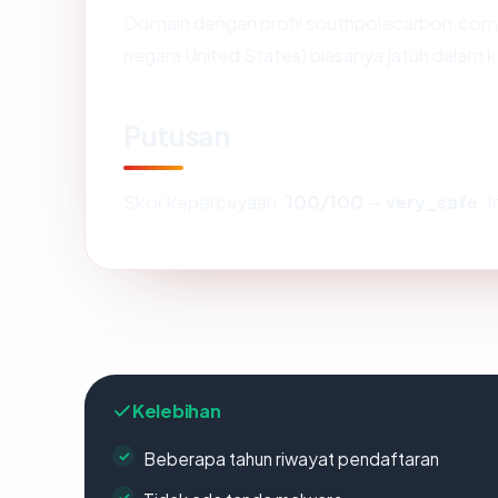
Domain dengan profil southpolecarbon.com (
negara United States) biasanya jatuh dalam k
Putusan
Skor kepercayaan:
100/100
—
very_safe
. 
Kelebihan
Beberapa tahun riwayat pendaftaran