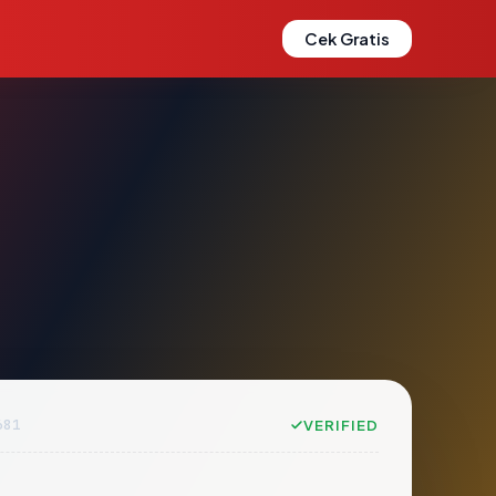
Cek Gratis
681
VERIFIED