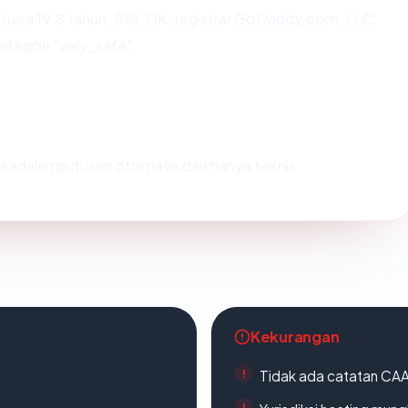
usia 19.8 tahun, SSL OK, registrar GoDaddy.com, LLC,
ategori "very_safe".
Ini adalah putusan otomatis dan hanya teknis.
Kekurangan
Tidak ada catatan CA