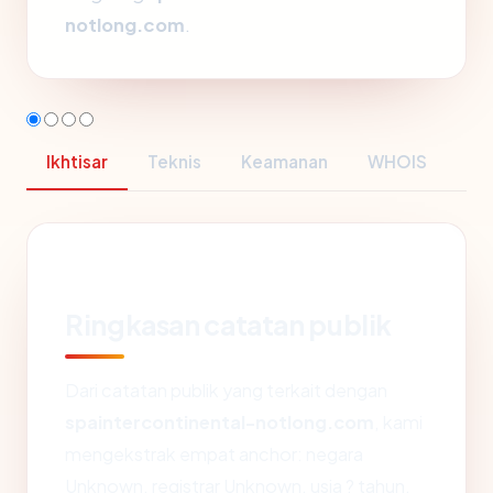
notlong.com
.
Ikhtisar
Teknis
Keamanan
WHOIS
Ringkasan catatan publik
Dari catatan publik yang terkait dengan
spaintercontinental-notlong.com
, kami
mengekstrak empat anchor: negara
Unknown, registrar Unknown, usia ? tahun,