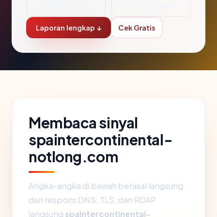
Tidak Diketahui
Tidak Diketahui
Laporan lengkap ↓
Cek Gratis
Membaca sinyal
spaintercontinental-
notlong.com
Angka-angka di bawah berasal langsung
dari respons DNS, TLS, dan RDAP
langsung
spaintercontinental-