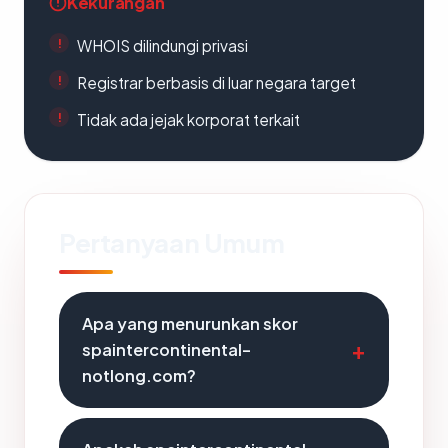
Kekurangan
WHOIS dilindungi privasi
Registrar berbasis di luar negara target
Tidak ada jejak korporat terkait
Pertanyaan Umum
Apa yang menurunkan skor
spaintercontinental-
notlong.com?