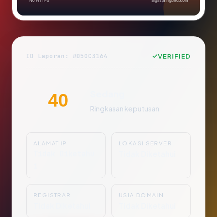
ID Laporan: #D50C3164
VERIFIED
Sedang
40
Ringkasan keputusan
ALAMAT IP
LOKASI SERVER
Tidak Diketahu
Tidak Diketahui
i
REGISTRAR
USIA DOMAIN
Tidak Diketahui
Tidak Diketahui