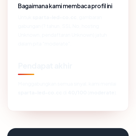
Bagaimana kami membaca profil ini
Untuk
sparta-led-co.cc
, gambaran
gabungan (? tahun, SSL No, hosting
Unknown, pendaftaran Unknown) jatuh
dalam pita "moderate".
Pendapat akhir
Menggabungkan semua sinyal, kami menilai
sparta-led-co.cc
di
40/100
(
moderate
).