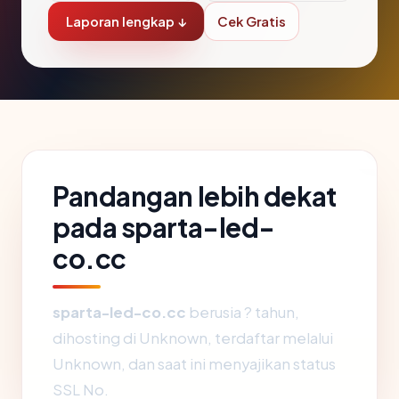
Laporan lengkap ↓
Cek Gratis
Pandangan lebih dekat
pada sparta-led-
co.cc
sparta-led-co.cc
berusia ? tahun,
dihosting di Unknown, terdaftar melalui
Unknown, dan saat ini menyajikan status
SSL No.