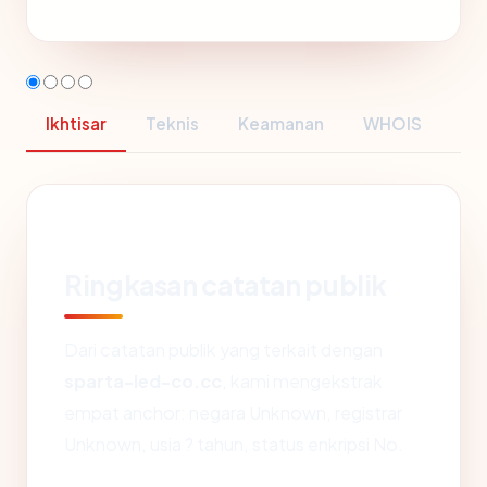
Ikhtisar
Teknis
Keamanan
WHOIS
Ringkasan catatan publik
Dari catatan publik yang terkait dengan
sparta-led-co.cc
, kami mengekstrak
empat anchor: negara Unknown, registrar
Unknown, usia ? tahun, status enkripsi No.