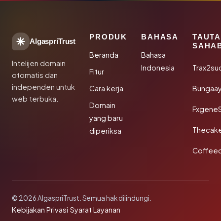
PRODUK
BAHASA
TAUT
AlgaspriTrust
SAHA
Beranda
Bahasa
Intelijen domain
Indonesia
Trax2su
Fitur
otomatis dan
independen untuk
Cara kerja
Bungaa
web terbuka.
Domain
Fxgene
yang baru
Thecak
diperiksa
Coffee
© 2026 AlgaspriTrust. Semua hak dilindungi.
Kebijakan Privasi
·
Syarat Layanan