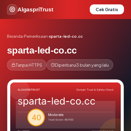
AlgaspriTrust
Cek Gratis
Beranda
›
Pemeriksaan
›
sparta-led-co.cc
sparta-led-co.cc
Tanpa HTTPS
Diperbarui
3 bulan yang lalu