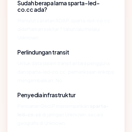
Sudah berapa lama sparta-led-
co.cc ada?
Menurut catatan RDAP, sparta-led-co.cc
didaftarkan sekitar ? tahun lalu melalui
Unknown.
Perlindungan transit
Untuk data dalam transit antara pengguna
dan sparta-led-co.cc, pemeriksaan enkripsi
mengembalikan: No.
Penyedia infrastruktur
Pencarian GeoIP menempatkan
sparta-
led-co.cc
di jaringan Unknown, secara
geografis di Unknown.