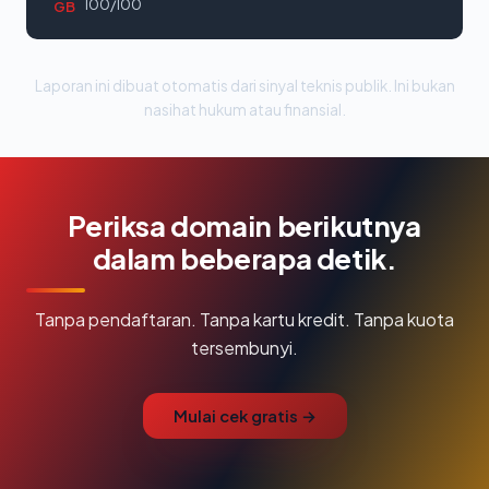
100/100
GB
Laporan ini dibuat otomatis dari sinyal teknis publik. Ini bukan
nasihat hukum atau finansial.
Periksa domain berikutnya
dalam beberapa detik.
Tanpa pendaftaran. Tanpa kartu kredit. Tanpa kuota
tersembunyi.
Mulai cek gratis →