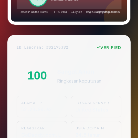
ID Laporan: #02175392
VERIFIED
Sangat Aman
100
Ringkasan keputusan
ALAMAT IP
LOKASI SERVER
52.20.84.62
United States
REGISTRAR
USIA DOMAIN
GoDaddy.com, L
24.5 tahun