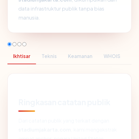
data infrastruktur publik tanpa bias
manusia.
Ikhtisar
Teknis
Keamanan
WHOIS
Ringkasan catatan publik
Dari catatan publik yang terkait dengan
stadiumjakarta.com
, kami mengekstrak
empat anchor: negara United States,