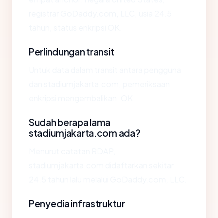
registrar GoDaddy.com, LLC, usia 24.5
tahun, status enkripsi OK.
Perlindungan transit
Untuk data dalam transit antara pengguna
dan stadiumjakarta.com, pemeriksaan
enkripsi mengembalikan: OK.
Sudah berapa lama
stadiumjakarta.com ada?
Menurut catatan RDAP,
stadiumjakarta.com didaftarkan sekitar
24.5 tahun lalu melalui GoDaddy.com, LLC.
Penyedia infrastruktur