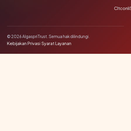
Cltconli
© 2026 AlgaspriTrust. Semua hak dilindungi.
Kebijakan Privasi
·
Syarat Layanan