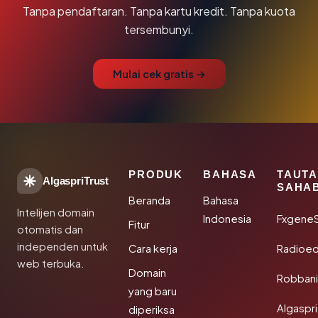
Tanpa pendaftaran. Tanpa kartu kredit. Tanpa kuota
tersembunyi.
Mulai cek gratis →
PRODUK
BAHASA
TAUT
AlgaspriTrust
SAHA
Beranda
Bahasa
Intelijen domain
Indonesia
Fxgene
Fitur
otomatis dan
independen untuk
Cara kerja
Radioe
web terbuka.
Domain
Robbani
yang baru
Algaspri
diperiksa