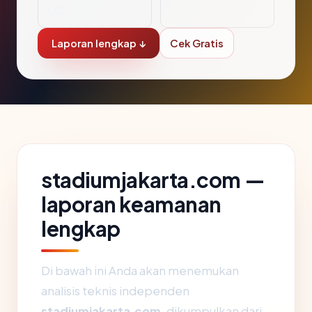
LC
Laporan lengkap ↓
Cek Gratis
stadiumjakarta.com —
laporan keamanan
lengkap
Di bawah ini Anda akan menemukan
analisis teknis independen
stadiumjakarta.com
, dikumpulkan dari