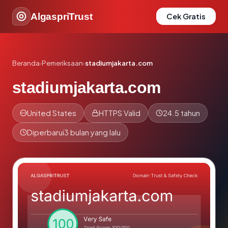
AlgaspriTrust
Cek Gratis
Beranda
›
Pemeriksaan
›
stadiumjakarta.com
stadiumjakarta.com
United States
HTTPS Valid
24.5 tahun
Diperbarui
3 bulan yang lalu