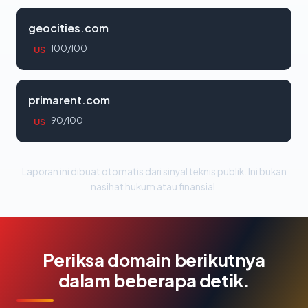
geocities.com
100/100
US
primarent.com
90/100
US
Laporan ini dibuat otomatis dari sinyal teknis publik. Ini bukan
nasihat hukum atau finansial.
Periksa domain berikutnya
dalam beberapa detik.