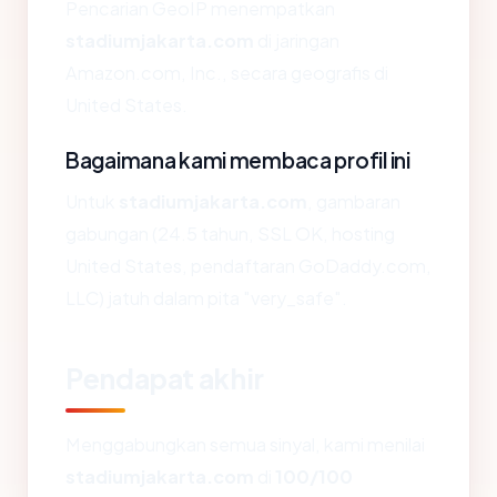
Pencarian GeoIP menempatkan
stadiumjakarta.com
di jaringan
Amazon.com, Inc., secara geografis di
United States.
Bagaimana kami membaca profil ini
Untuk
stadiumjakarta.com
, gambaran
gabungan (24.5 tahun, SSL OK, hosting
United States, pendaftaran GoDaddy.com,
LLC) jatuh dalam pita "very_safe".
Pendapat akhir
Menggabungkan semua sinyal, kami menilai
stadiumjakarta.com
di
100/100