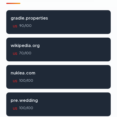
gradle.properties
90/100
US
wikipedia.org
70/100
US
nuklea.com
100/100
US
pre.wedding
100/100
US