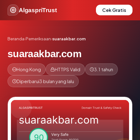
AlgaspriTrust
Cek Gratis
Beranda
›
Pemeriksaan
›
suaraakbar.com
suaraakbar.com
Hong Kong
HTTPS Valid
3.1 tahun
Diperbarui
3 bulan yang lalu