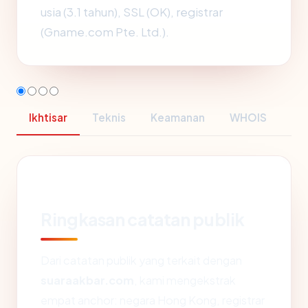
usia (3.1 tahun), SSL (OK), registrar
(Gname.com Pte. Ltd.).
Ikhtisar
Teknis
Keamanan
WHOIS
Ringkasan catatan publik
Dari catatan publik yang terkait dengan
suaraakbar.com
, kami mengekstrak
empat anchor: negara Hong Kong, registrar