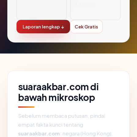
Gname.com Pte.
3.1 tahun
Ltd.
Laporan lengkap ↓
Cek Gratis
suaraakbar.com di
bawah mikroskop
Sebelum membaca putusan, pindai
empat fakta kunci tentang
suaraakbar.com
: negara (Hong Kong),