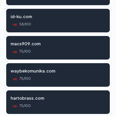
id-ku.com
58/100
HK
macs909.com
75/100
HK
waybekomunika.com
75/100
HK
hartobrass.com
75/100
HK