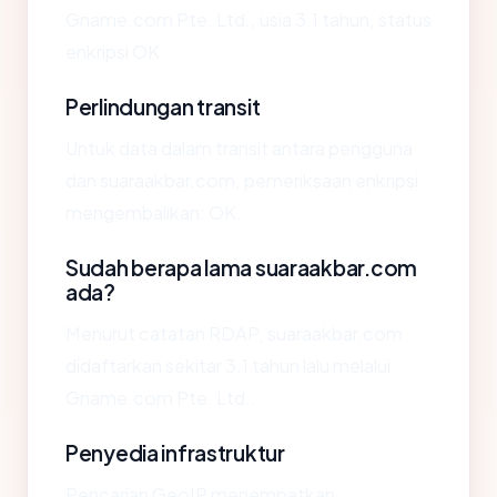
Gname.com Pte. Ltd., usia 3.1 tahun, status
enkripsi OK.
Perlindungan transit
Untuk data dalam transit antara pengguna
dan suaraakbar.com, pemeriksaan enkripsi
mengembalikan: OK.
Sudah berapa lama suaraakbar.com
ada?
Menurut catatan RDAP, suaraakbar.com
didaftarkan sekitar 3.1 tahun lalu melalui
Gname.com Pte. Ltd..
Penyedia infrastruktur
Pencarian GeoIP menempatkan