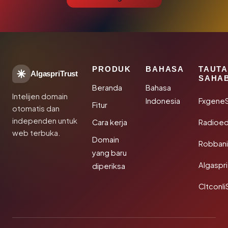
PRODUK
BAHASA
TAUT
AlgaspriTrust
SAHA
Beranda
Bahasa
Intelijen domain
Indonesia
Fxgene
Fitur
otomatis dan
independen untuk
Cara kerja
Radioe
web terbuka.
Domain
Robbani
yang baru
Algaspri
diperiksa
Cltconli