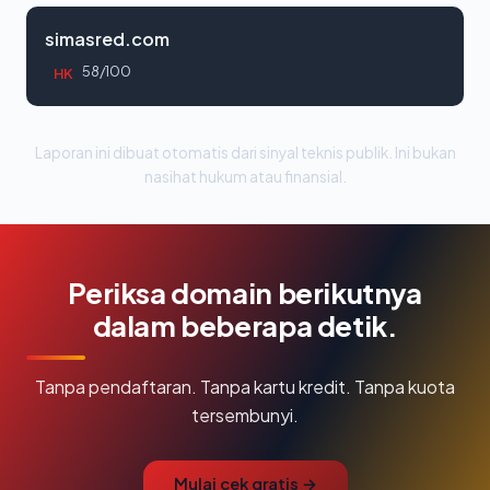
simasred.com
58/100
HK
Laporan ini dibuat otomatis dari sinyal teknis publik. Ini bukan
nasihat hukum atau finansial.
Periksa domain berikutnya
dalam beberapa detik.
Tanpa pendaftaran. Tanpa kartu kredit. Tanpa kuota
tersembunyi.
Mulai cek gratis →