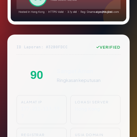
ID Laporan: #32B0FDCC
VERIFIED
Sangat Aman
90
Ringkasan keputusan
ALAMAT IP
LOKASI SERVER
177.211.113.19
Hong Kong
7
REGISTRAR
USIA DOMAIN