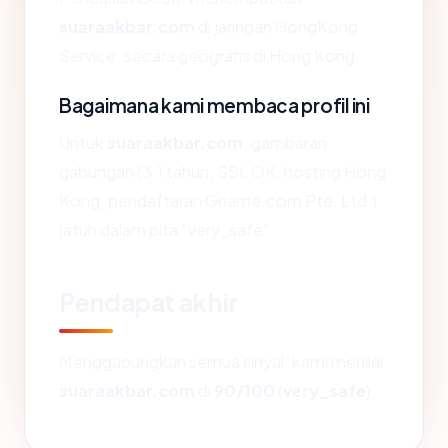
suaraakbar.com
di jaringan HongKong
Service, secara geografis di Hong Kong.
Bagaimana kami membaca profil ini
Untuk
suaraakbar.com
, gambaran
gabungan (3.1 tahun, SSL OK, hosting Hong
Kong, pendaftaran Gname.com Pte. Ltd.)
jatuh dalam pita "very_safe".
Pendapat akhir
Menggabungkan semua sinyal, kami menilai
suaraakbar.com
di
90/100
(
very_safe
).