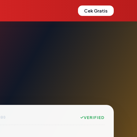
Cek Gratis
BB0
VERIFIED