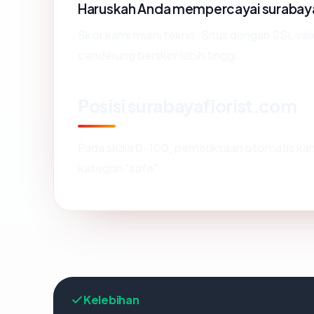
Haruskah Anda mempercayai surabay
Skor kami murni teknis. Situs dengan SSL val
cenderung berskor lebih tinggi.
Posisi surabayaflorist.com
Pada skala 0-100, pemeriksaan otomatis 
kategori "safe".
Kelebihan