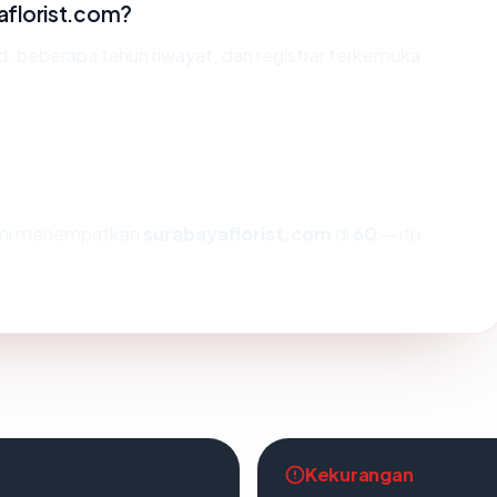
aflorist.com?
id, beberapa tahun riwayat, dan registrar terkemuka
kami menempatkan
surabayaflorist.com
di
60
— itu
Kekurangan