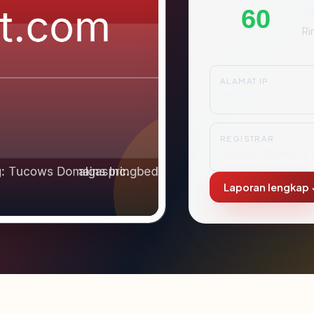
A
60
Ri
ALAMAT IP
23.227.38.73
REGISTRAR
Tucows Domains I
Laporan lengkap 