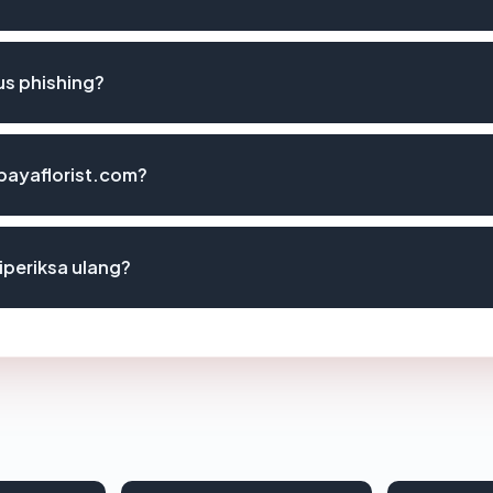
us phishing?
abayaflorist.com?
iperiksa ulang?