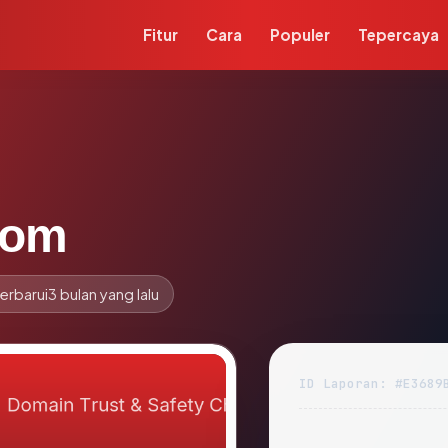
Fitur
Cara
Populer
Tepercaya
com
erbarui
3 bulan yang lalu
ID Laporan: #E3689