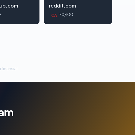
oup.com
reddit.com
0
70/100
CA
 finansial.
lam