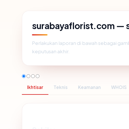
surabayaflorist.com — s
Perlakukan laporan di bawah sebagai gamb
keputusan akhir.
Ikhtisar
Teknis
Keamanan
WHOIS