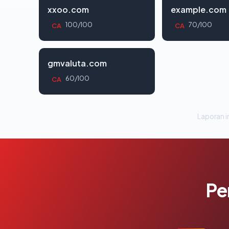
xxoo.com
example.com
100/100
70/100
CA
CA
gmvaluta.com
60/100
CA
Laporan in
Pe