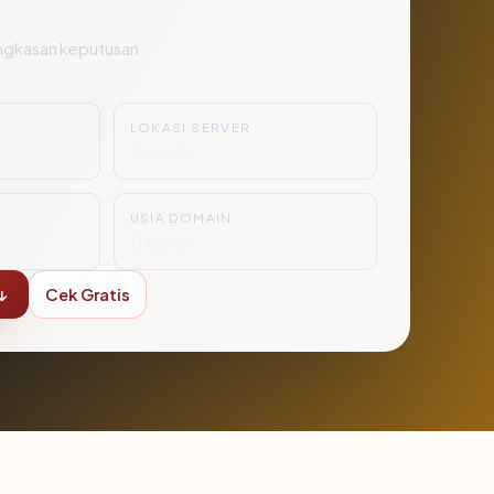
man
ngkasan keputusan
LOKASI SERVER
Canada
USIA DOMAIN
nc.
0 tahun
↓
Cek Gratis