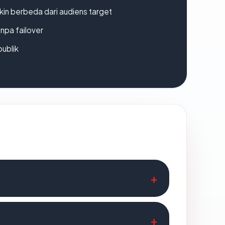
gkin berbeda dari audiens target
npa failover
publik