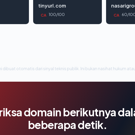
tinyurl.com
nasarigr
100/100
60/10
CA
CA
i dibuat otomatis dari sinyal teknis publik. Ini bukan nasihat hukum atau
riksa domain berikutnya da
beberapa detik.