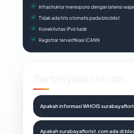
Infrastruktur merespons dengan latensi waja
Tidak ada hits otomatis pada blocklist
Konektivitas IPv6 hadir
Registrar terverifikasi ICANN
Pertanyaan Umum
Apakah informasi WHOIS surabayaflor
Apakah surabayaflorist.com ada di blo