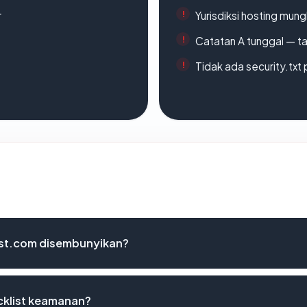
r
Yurisdiksi hosting mun
Catatan A tunggal — ta
Tidak ada security.txt 
ist.com disembunyikan?
cklist keamanan?