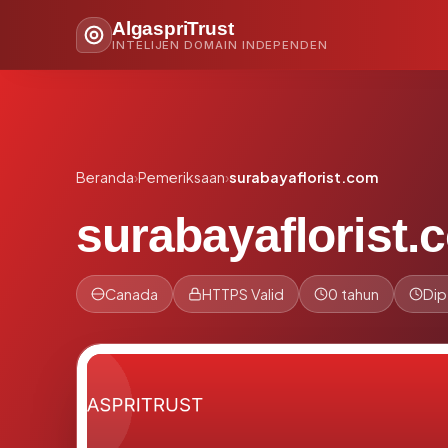
AlgaspriTrust
INTELIJEN DOMAIN INDEPENDEN
Beranda
›
Pemeriksaan
›
surabayaflorist.com
surabayaflorist.
Canada
HTTPS Valid
0 tahun
Dip