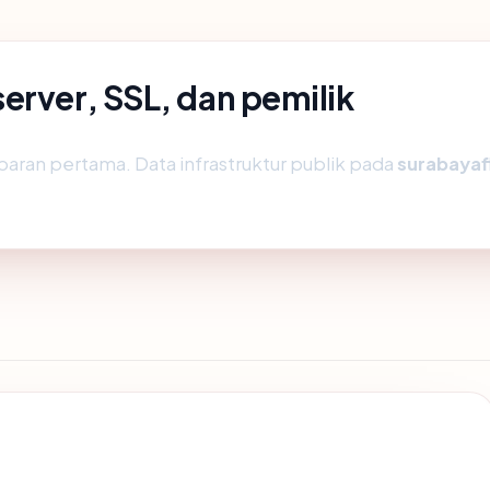
erver, SSL, dan pemilik
aran pertama. Data infrastruktur publik pada
surabayaf