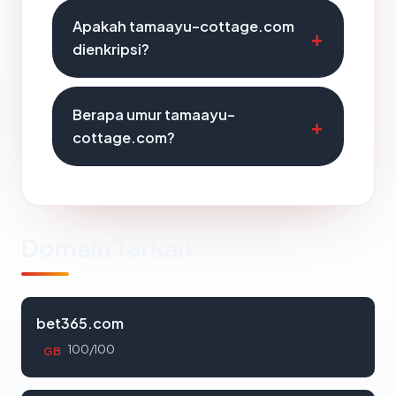
Apakah tamaayu-cottage.com
dienkripsi?
Berapa umur tamaayu-
cottage.com?
Domain Terkait
bet365.com
100/100
GB