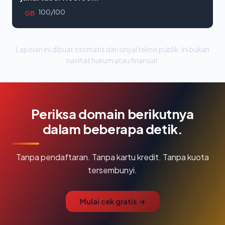
100/100
GB
Laporan ini dibuat otomatis dari sinyal teknis publik. Ini bukan
nasihat hukum atau finansial.
Periksa domain berikutnya
dalam beberapa detik.
Tanpa pendaftaran. Tanpa kartu kredit. Tanpa kuota
tersembunyi.
Mulai cek gratis →