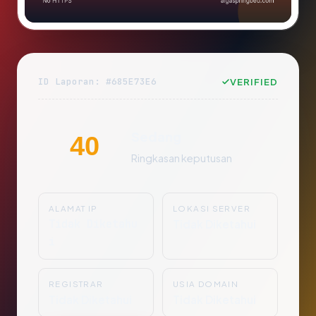
ID Laporan: #685E73E6
VERIFIED
Sedang
40
Ringkasan keputusan
ALAMAT IP
LOKASI SERVER
Tidak Diketahu
Tidak Diketahui
i
REGISTRAR
USIA DOMAIN
Tidak Diketahui
Tidak Diketahui