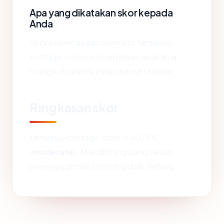
Apa yang dikatakan skor kepada
Anda
Skor kepercayaan otomatis tamaayu-
cottage.com mencerminkan apakah ia
mengikuti praktik infrastruktur standar.
Ringkasan skor
tamaayu-cottage.com → 40/100
(
moderate
). Nilai dihitung ulang setiap
penyegaran dari catatan publik terbaru.