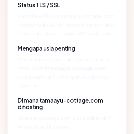
Status TLS / SSL
Handshake TLS ke tamaayu-cottage.com
mengembalikan: No. Browser modern akan
memperingatkan pengguna ketika ini gagal.
Mengapa usia penting
Rekam jejak ? tahun bukan bukti legitimasi,
tetapi berarti
tamaayu-cottage.com
punya waktu untuk mengakumulasi sinyal
reputasi.
Di mana tamaayu-cottage.com
dihosting
tamaayu-cottage.com dioperasikan dari
Unknown via Unknown.