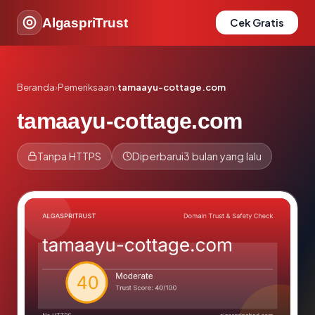
AlgaspriTrust
Cek Gratis
Beranda
›
Pemeriksaan
›
tamaayu-cottage.com
tamaayu-cottage.com
Tanpa HTTPS
Diperbarui
3 bulan yang lalu