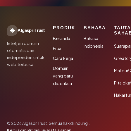
PRODUK
BAHASA
TAUT
AlgaspriTrust
SAHA
Beranda
Bahasa
Intelijen domain
Indonesia
Suarapa
Fitur
otomatis dan
independen untuk
Cara kerja
Greatcr
web terbuka.
Domain
Malibu6
yang baru
Pitalok
diperiksa
Hakarfu
© 2026 AlgaspriTrust. Semua hak dilindungi.
Kebijakan Privasi
·
Syarat Layanan