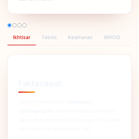
Ikhtisar
Teknis
Keamanan
WHOIS
Fakta cepat
Sebelum mendalam:
tamaayu-
cottage.com
terdaftar melalui Unknown
dan saat ini dihosting di Unknown. SSL pada
host apex mengembalikan: No.