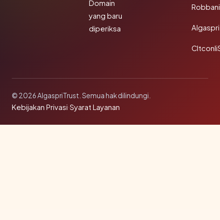
Domain
Robbani
yang baru
Algaspri
diperiksa
Cltconli
© 2026 AlgaspriTrust. Semua hak dilindungi.
Kebijakan Privasi
·
Syarat Layanan