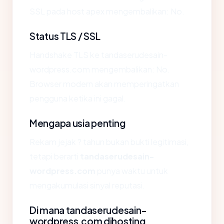
SSL pada host apex mengembalikan: No.
Status TLS / SSL
Handshake TLS ke tandaserudesain-
wordpress.com mengembalikan: No.
Browser modern akan memperingatkan
pengguna ketika ini gagal.
Mengapa usia penting
Rekam jejak ? tahun bukan bukti legitimasi,
tetapi berarti
tandaserudesain-
wordpress.com
punya waktu untuk
mengakumulasi sinyal reputasi.
Di mana tandaserudesain-
wordpress.com dihosting