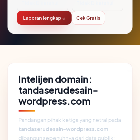
Tidak Diketahui
Tidak Diketahui
Laporan lengkap ↓
Cek Gratis
Intelijen domain:
tandaserudesain-
wordpress.com
Pandangan pihak ketiga yang netral pada
tandaserudesain-wordpress.com
dibangun sepenuhnya dari data publik: