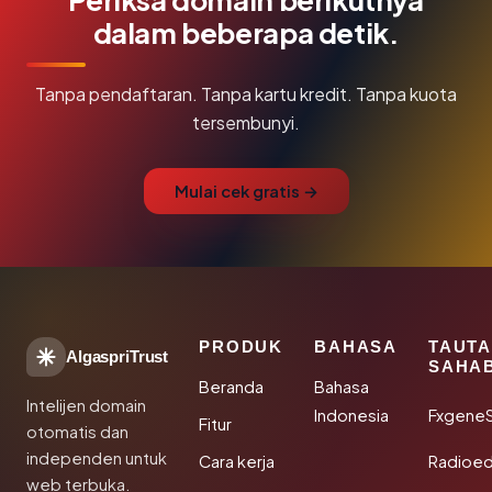
dalam beberapa detik.
Tanpa pendaftaran. Tanpa kartu kredit. Tanpa kuota
tersembunyi.
Mulai cek gratis →
PRODUK
BAHASA
TAUT
AlgaspriTrust
SAHA
Beranda
Bahasa
Intelijen domain
Indonesia
Fxgene
Fitur
otomatis dan
independen untuk
Cara kerja
Radioe
web terbuka.