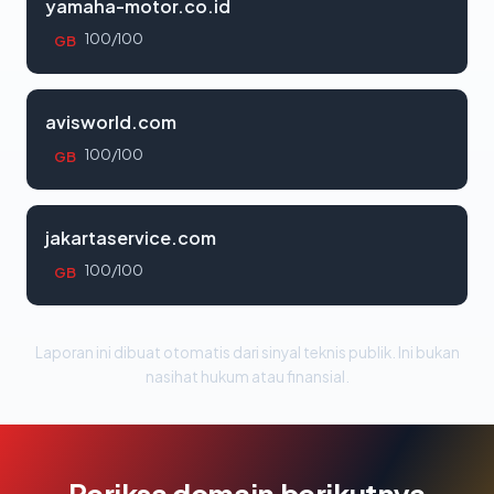
yamaha-motor.co.id
100/100
GB
avisworld.com
100/100
GB
jakartaservice.com
100/100
GB
Laporan ini dibuat otomatis dari sinyal teknis publik. Ini bukan
nasihat hukum atau finansial.
Periksa domain berikutnya