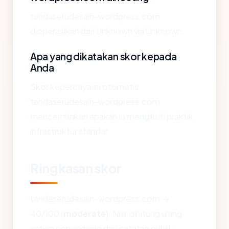
tandaserudesain-wordpress.com
dioperasikan dari Unknown via Unknown.
Apa yang dikatakan skor kepada
Anda
Skor kepercayaan otomatis
tandaserudesain-wordpress.com
mencerminkan apakah ia mengikuti praktik
infrastruktur standar.
Ringkasan skor
tandaserudesain-wordpress.com →
40/100 (
moderate
). Nilai dihitung ulang
setiap penyegaran dari catatan publik