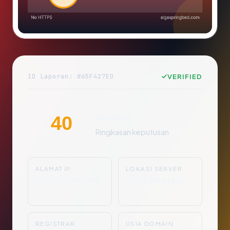
ID Laporan: #65F427ED
VERIFIED
Sedang
40
Ringkasan keputusan
ALAMAT IP
LOKASI SERVER
Tidak Diketahu
Tidak Diketahui
i
REGISTRAR
USIA DOMAIN