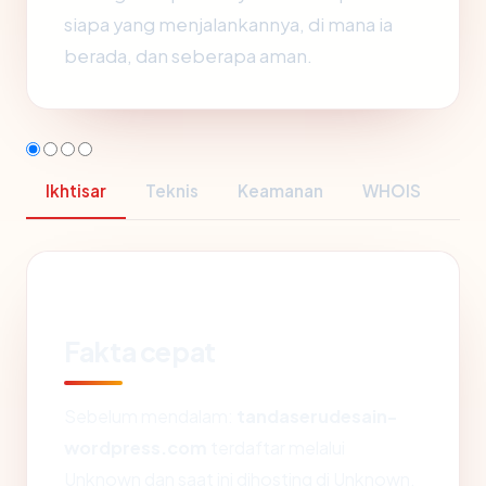
siapa yang menjalankannya, di mana ia
berada, dan seberapa aman.
Ikhtisar
Teknis
Keamanan
WHOIS
Fakta cepat
Sebelum mendalam:
tandaserudesain-
wordpress.com
terdaftar melalui
Unknown dan saat ini dihosting di Unknown.