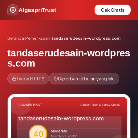
AlgaspriTrust
Cek Gratis
Beranda
›
Pemeriksaan
›
tandaserudesain-wordpress.com
tandaserudesain-wordpres
s.com
Tanpa HTTPS
Diperbarui
3 bulan yang lalu