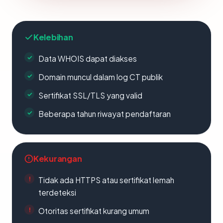
Kelebihan
Data WHOIS dapat diakses
Domain muncul dalam log CT publik
Sertifikat SSL/TLS yang valid
Beberapa tahun riwayat pendaftaran
Kekurangan
Tidak ada HTTPS atau sertifikat lemah
terdeteksi
Otoritas sertifikat kurang umum