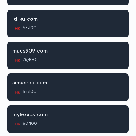
id-ku.com
58/100
HK
macs909.com
75/100
HK
simasred.com
58/100
HK
mylexxus.com
60/100
HK