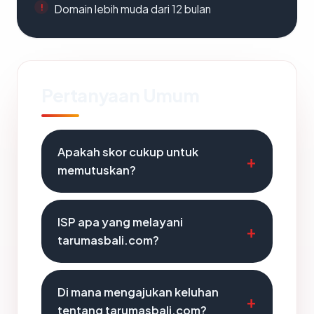
Domain lebih muda dari 12 bulan
Pertanyaan Umum
Apakah skor cukup untuk
memutuskan?
ISP apa yang melayani
tarumasbali.com?
Di mana mengajukan keluhan
tentang tarumasbali.com?