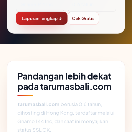
Gname 144 Inc
0.6 tahun
Laporan lengkap ↓
Cek Gratis
Pandangan lebih dekat
pada tarumasbali.com
tarumasbali.com
berusia 0.6 tahun,
dihosting di Hong Kong, terdaftar melalui
Gname 144 Inc, dan saat ini menyajikan
status SSL OK.