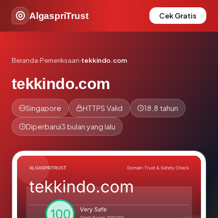
AlgaspriTrust
Cek Gratis
Beranda
›
Pemeriksaan
›
tekkindo.com
tekkindo.com
Singapore
HTTPS Valid
18.8 tahun
Diperbarui
3 bulan yang lalu