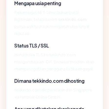
Mengapa usia penting
Rekam jejak 18.8 tahun bukan bukti
legitimasi, tetapi berarti
tekkindo.com
punya waktu untuk mengakumulasi sinyal
reputasi.
Status TLS / SSL
Handshake TLS ke tekkindo.com
mengembalikan: OK. Browser modern akan
memperingatkan pengguna ketika ini gagal.
Di mana tekkindo.com dihosting
tekkindo.com dioperasikan dari Singapore
via Hetzner Online GmbH.