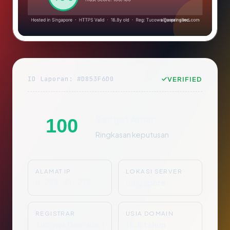
ID Laporan: #D853F6D0
VERIFIED
Sangat Aman
100
Ringkasan keputusan
ALAMAT IP
LOKASI SERVER
5.223.51.219
Singapore
REGISTRAR
USIA DOMAIN
Tucows Domains I
18.8 tahun