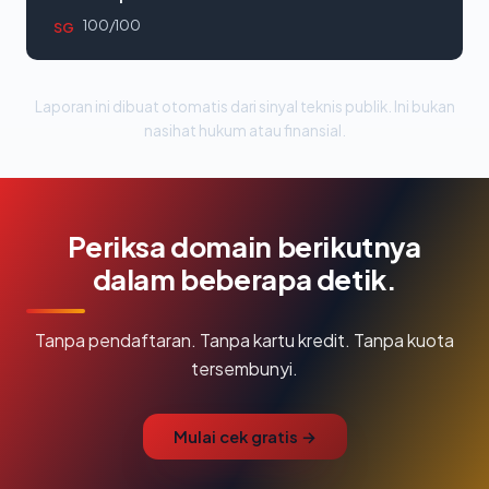
100/100
SG
Laporan ini dibuat otomatis dari sinyal teknis publik. Ini bukan
nasihat hukum atau finansial.
Periksa domain berikutnya
dalam beberapa detik.
Tanpa pendaftaran. Tanpa kartu kredit. Tanpa kuota
tersembunyi.
Mulai cek gratis →