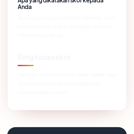
Apa yang dikatakan skor kepada
Anda
Skor kepercayaan otomatis tekkindo.com
mencerminkan apakah ia mengikuti praktik
infrastruktur standar.
Ringkasan skor
tekkindo.com → 100/100 (
very_safe
). Nilai
dihitung ulang setiap penyegaran dari
catatan publik terbaru.