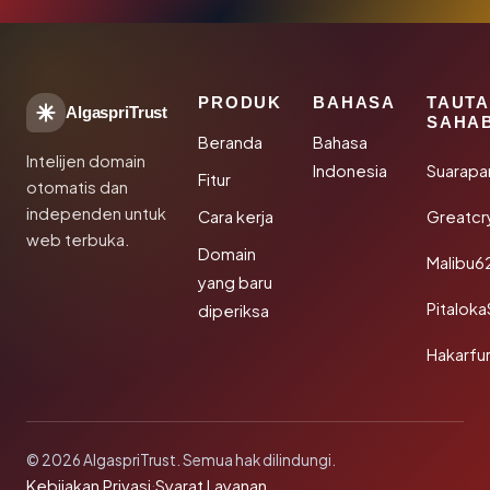
PRODUK
BAHASA
TAUT
AlgaspriTrust
SAHA
Beranda
Bahasa
Intelijen domain
Indonesia
Suarapa
Fitur
otomatis dan
independen untuk
Cara kerja
Greatcr
web terbuka.
Domain
Malibu6
yang baru
Pitalok
diperiksa
Hakarfu
© 2026 AlgaspriTrust. Semua hak dilindungi.
Kebijakan Privasi
·
Syarat Layanan