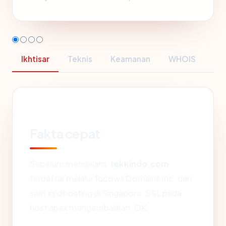
Ikhtisar
Teknis
Keamanan
WHOIS
Fakta cepat
Sebelum mendalam:
tekkindo.com
terdaftar melalui Tucows Domains Inc. dan
saat ini dihosting di Singapore. SSL pada
host apex mengembalikan: OK.