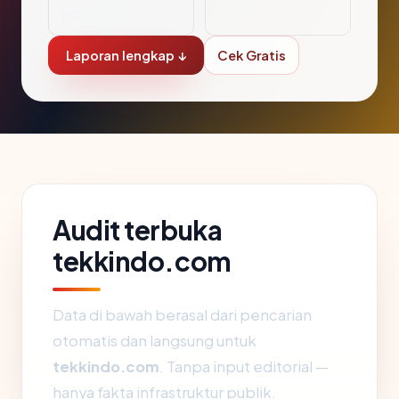
nc.
Laporan lengkap ↓
Cek Gratis
Audit terbuka
tekkindo.com
Data di bawah berasal dari pencarian
otomatis dan langsung untuk
tekkindo.com
. Tanpa input editorial —
hanya fakta infrastruktur publik.