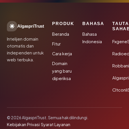
PRODUK
BAHASA
TAUT
AlgaspriTrust
SAHA
Beranda
Bahasa
Intelijen domain
Indonesia
Fxgene
Fitur
otomatis dan
independen untuk
Cara kerja
Radioe
web terbuka.
Domain
Robbani
yang baru
Algaspri
diperiksa
Cltconli
© 2026 AlgaspriTrust. Semua hak dilindungi.
Kebijakan Privasi
·
Syarat Layanan