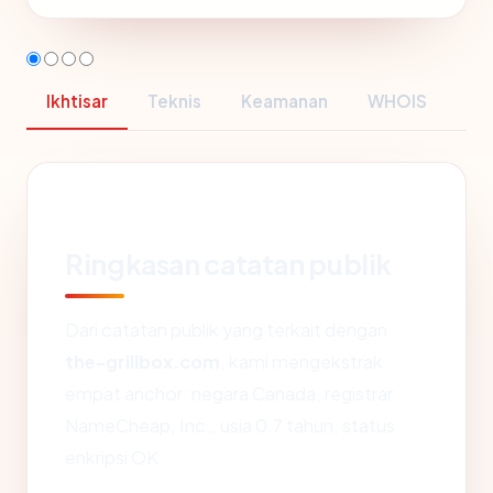
Ikhtisar
Teknis
Keamanan
WHOIS
Ringkasan catatan publik
Dari catatan publik yang terkait dengan
the-grillbox.com
, kami mengekstrak
empat anchor: negara Canada, registrar
NameCheap, Inc., usia 0.7 tahun, status
enkripsi OK.