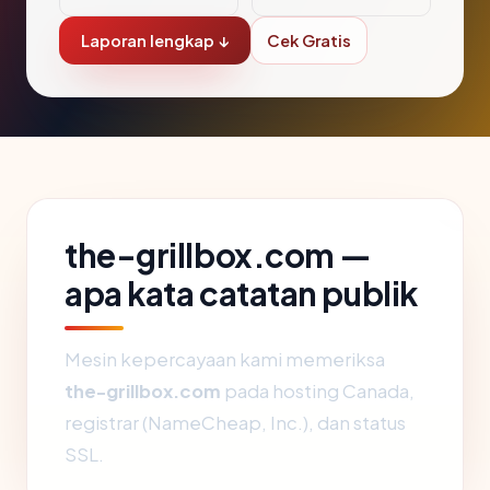
Laporan lengkap ↓
Cek Gratis
the-grillbox.com —
apa kata catatan publik
Mesin kepercayaan kami memeriksa
the-grillbox.com
pada hosting Canada,
registrar (NameCheap, Inc.), dan status
SSL.