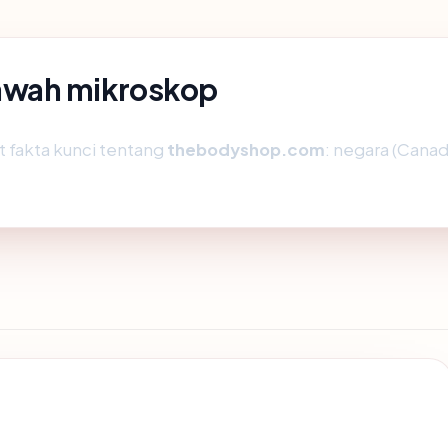
awah mikroskop
fakta kunci tentang
thebodyshop.com
: negara (Canada