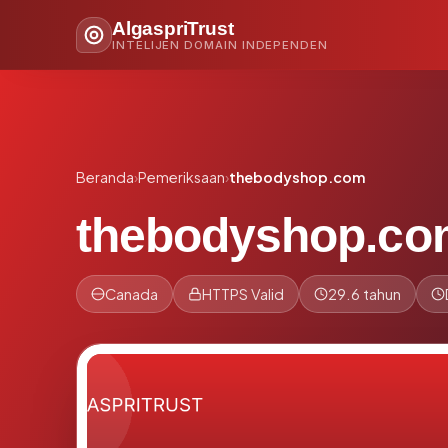
AlgaspriTrust
INTELIJEN DOMAIN INDEPENDEN
Beranda
›
Pemeriksaan
›
thebodyshop.com
thebodyshop.co
Canada
HTTPS Valid
29.6 tahun