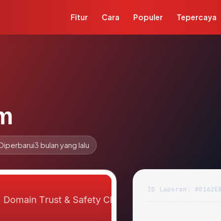
Fitur
Cara
Populer
Tepercaya
m
Diperbarui
3 bulan yang lalu
ID Laporan: #0162E