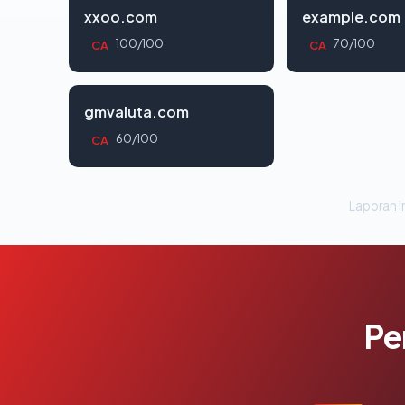
xxoo.com
example.com
100/100
70/100
CA
CA
gmvaluta.com
60/100
CA
Laporan in
Pe