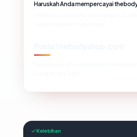
Haruskah Anda mempercayai thebo
Skor kami murni teknis. Situs dengan SSL val
cenderung berskor lebih tinggi.
Posisi thebodyshop.com
Pada skala 0-100, pemeriksaan otomatis 
kategori "very_safe".
Kelebihan