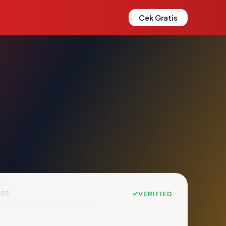
Cek Gratis
B55
VERIFIED