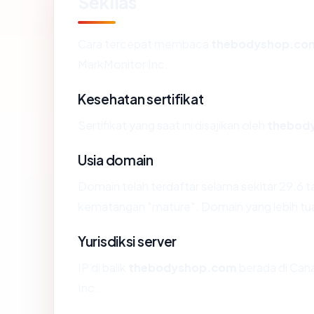
Sekilas
Cara tercepat membaca
thebodyshop.co
MarkMonitor Inc..
Kesehatan sertifikat
Sertifikat yang saat ini disajikan oleh
thebod
Usia domain
Domain telah terdaftar selama sekitar 29.6
kematangan "mature". Domain yang lebih tua s
Yurisdiksi server
IP di balik
thebodyshop.com
berada di Cana
Inc..