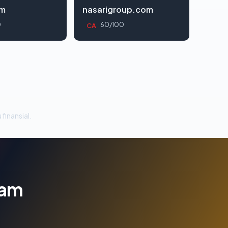
om
nasarigroup.com
0
60/100
CA
 finansial.
lam