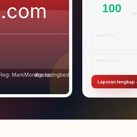
S
100
Ri
ALAMAT IP
23.227.38.65
REGISTRAR
MarkMonitor Inc.
Laporan lengkap 