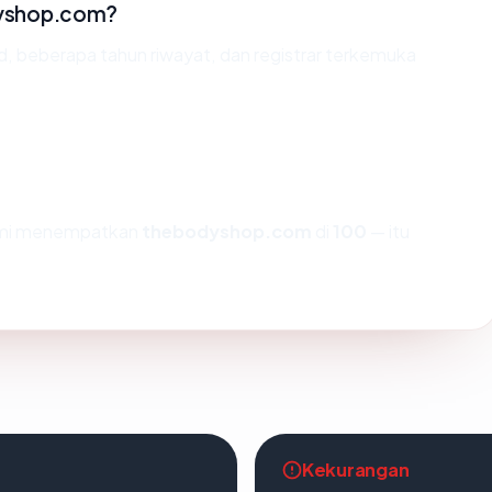
dyshop.com?
id, beberapa tahun riwayat, dan registrar terkemuka
kami menempatkan
thebodyshop.com
di
100
— itu
Kekurangan