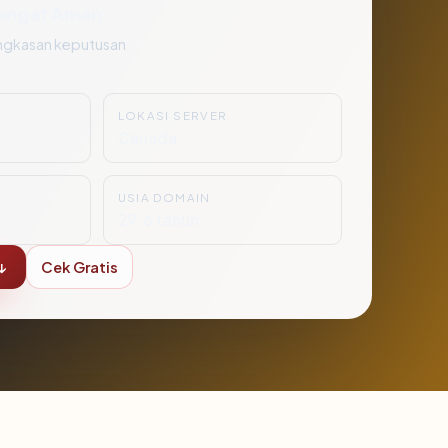
angat Aman
ngkasan keputusan
LOKASI SERVER
Canada
USIA DOMAIN
29.6 tahun
↓
Cek Gratis