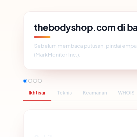
thebodyshop.com di b
Sebelum membaca putusan, pindai empat 
(MarkMonitor Inc.).
Ikhtisar
Teknis
Keamanan
WHOIS