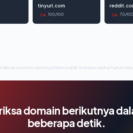
tinyurl.com
reddit.c
100/100
70/10
CA
CA
i dibuat otomatis dari sinyal teknis publik. Ini bukan nasihat hukum atau
riksa domain berikutnya da
beberapa detik.