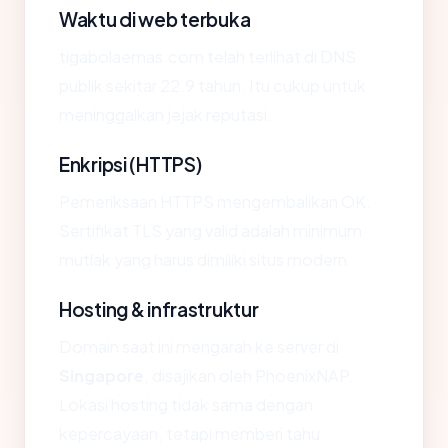
Waktu di web terbuka
tigabolaemas.com telah terlihat di DNS
publik sekitar 22.9 tahun. Itu cukup untuk
meninggalkan jejak reputasi.
Enkripsi (HTTPS)
Pemeriksaan HTTPS mengembalikan OK.
Sertifikat TLS yang valid adalah minimum
mutlak yang harus dimiliki situs modern.
Hosting & infrastruktur
Domain saat ini mengarah ke server di
Singapore
, disajikan oleh PhoenixNAP.
Lokasi hosting tidak sama dengan
kepercayaan, tetapi memberi tahu