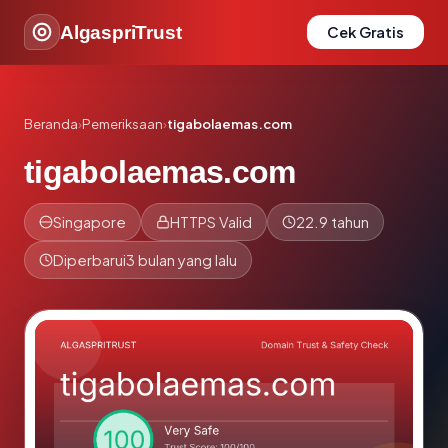
AlgaspriTrust
Cek Gratis
Beranda
›
Pemeriksaan
›
tigabolaemas.com
tigabolaemas.com
Singapore
HTTPS Valid
22.9 tahun
Diperbarui
3 bulan yang lalu