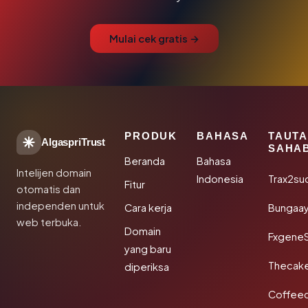
Mulai cek gratis →
PRODUK
BAHASA
TAUT
AlgaspriTrust
SAHA
Beranda
Bahasa
Intelijen domain
Indonesia
Trax2su
Fitur
otomatis dan
independen untuk
Cara kerja
Bungaa
web terbuka.
Domain
Fxgene
yang baru
Thecak
diperiksa
Coffee