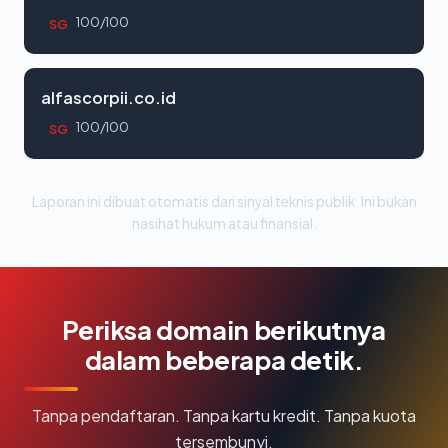
100/100
SG
alfascorpii.co.id
100/100
SG
Laporan ini dibuat otomatis dari sinyal teknis publik. Ini bukan
nasihat hukum atau finansial.
Periksa domain berikutnya
dalam beberapa detik.
Tanpa pendaftaran. Tanpa kartu kredit. Tanpa kuota
tersembunyi.