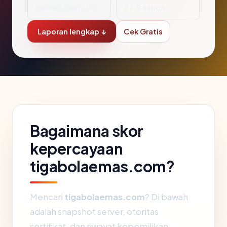
NameCheap, Inc.
22.9 tahun
Laporan lengkap ↓
Cek Gratis
Bagaimana skor
kepercayaan
tigabolaemas.com?
Mencari
tigabolaemas.com
? Di bawah
adalah snapshot server, otoritas
sertifikat, dan riwayat kepemilikan.