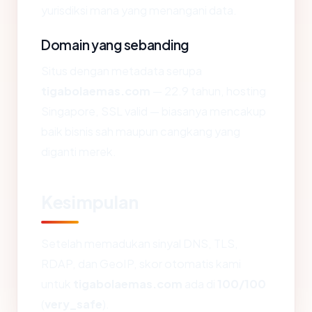
yurisdiksi mana yang menangani data.
Domain yang sebanding
Situs dengan metadata serupa
tigabolaemas.com
— 22.9 tahun, hosting
Singapore, SSL valid — biasanya mencakup
baik bisnis sah maupun cangkang yang
diganti merek.
Kesimpulan
Setelah memadukan sinyal DNS, TLS,
RDAP, dan GeoIP, skor otomatis kami
untuk
tigabolaemas.com
ada di
100/100
(
very_safe
).