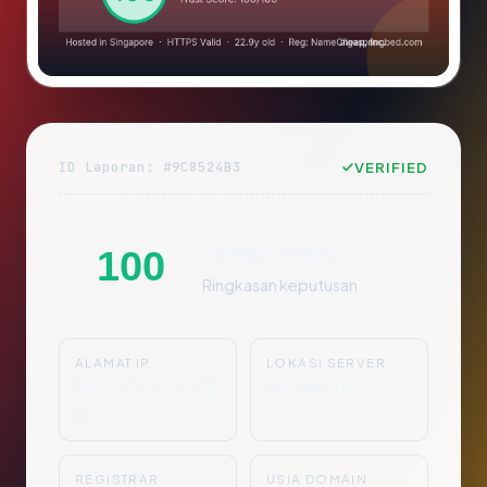
ID Laporan: #9C8524B3
VERIFIED
Sangat Aman
100
Ringkasan keputusan
ALAMAT IP
LOKASI SERVER
103.243.172.19
Singapore
5
REGISTRAR
USIA DOMAIN