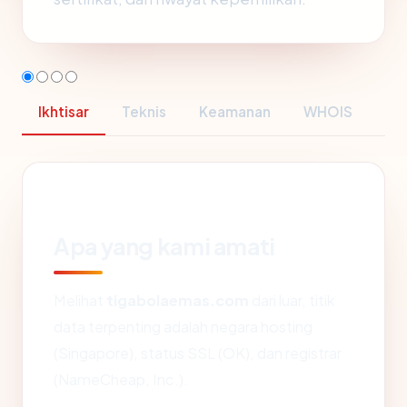
Ikhtisar
Teknis
Keamanan
WHOIS
Apa yang kami amati
Melihat
tigabolaemas.com
dari luar, titik
data terpenting adalah negara hosting
(Singapore), status SSL (OK), dan registrar
(NameCheap, Inc.).