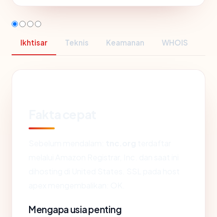
Ikhtisar
Teknis
Keamanan
WHOIS
Fakta cepat
Sebelum mendalam:
tnc.org
terdaftar
melalui Amazon Registrar, Inc. dan saat ini
dihosting di United States. SSL pada host
apex mengembalikan: OK.
Mengapa usia penting