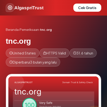
AlgaspriTrust
Cek Gratis
Beranda
›
Pemeriksaan
›
tnc.org
tnc.org
United States
HTTPS Valid
31.6 tahun
Diperbarui
3 bulan yang lalu