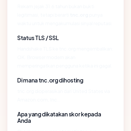
Rekam jejak 31.6 tahun bukan bukti
legitimasi, tetapi berarti
tnc.org
punya
waktu untuk mengakumulasi sinyal reputasi.
Status TLS / SSL
Handshake TLS ke tnc.org mengembalikan:
OK. Browser modern akan
memperingatkan pengguna ketika ini gagal.
Di mana tnc.org dihosting
tnc.org dioperasikan dari United States via
Amazon.com, Inc..
Apa yang dikatakan skor kepada
Anda