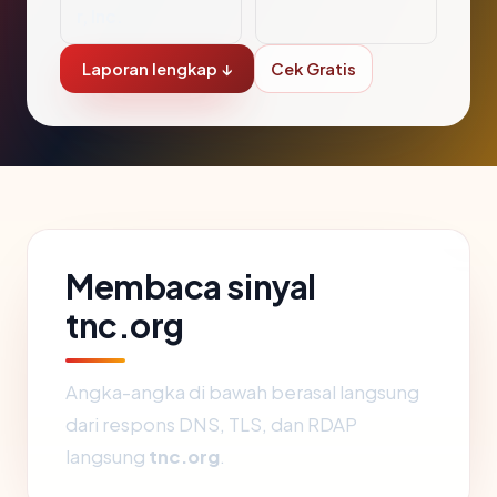
r, Inc.
Laporan lengkap ↓
Cek Gratis
Membaca sinyal
tnc.org
Angka-angka di bawah berasal langsung
dari respons DNS, TLS, dan RDAP
langsung
tnc.org
.