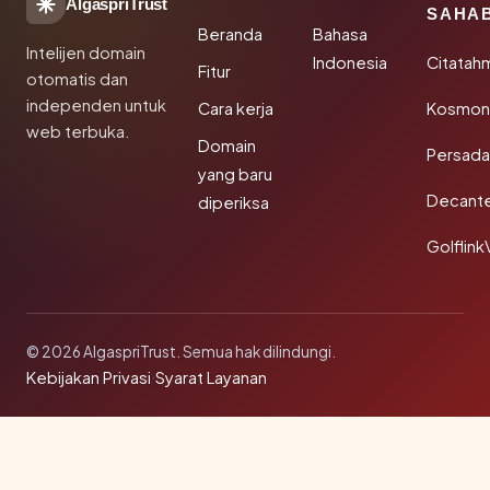
AlgaspriTrust
SAHA
Beranda
Bahasa
Intelijen domain
Indonesia
Citatah
Fitur
otomatis dan
independen untuk
Cara kerja
Kosmoni
web terbuka.
Domain
Persada
yang baru
Decant
diperiksa
Golflink
© 2026 AlgaspriTrust. Semua hak dilindungi.
Kebijakan Privasi
·
Syarat Layanan