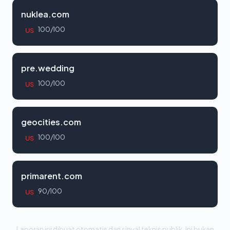
nuklea.com
100/100
US
pre.wedding
100/100
US
geocities.com
100/100
US
primarent.com
90/100
US
Laporan ini dibuat otomatis dari sinyal teknis publik. Ini bukan