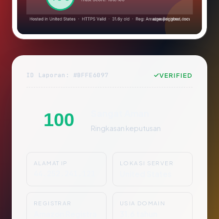
ID Laporan: #BFFE6097
VERIFIED
Sangat Aman
100
Ringkasan keputusan
ALAMAT IP
LOKASI SERVER
44.252.241.121
United States
REGISTRAR
USIA DOMAIN
Amazon Registra
31.6 tahun