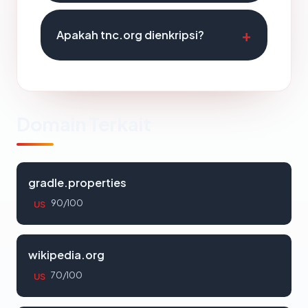
Apakah tnc.org dienkripsi?
Domain Terkait
gradle.properties
90/100
US
wikipedia.org
70/100
US