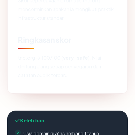
Skor kepercayaan otomatis tnc.org
mencerminkan apakah ia mengikuti praktik
infrastruktur standar.
Ringkasan skor
tnc.org → 100/100 (
very_safe
). Nilai
dihitung ulang setiap penyegaran dari
catatan publik terbaru.
Kelebihan
Usia domain di atas ambang 1 tahun