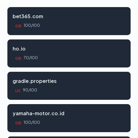
bet365.com
100/100
GB
ho.io
70/100
GB
gradle.properties
90/100
US
yamaha-motor.co.id
100/100
GB