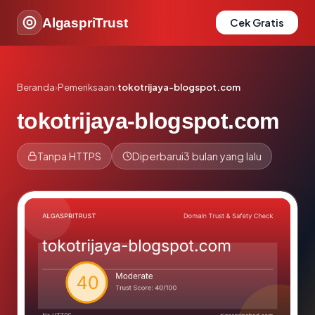
AlgaspriTrust
Cek Gratis
Beranda
›
Pemeriksaan
›
tokotrijaya-blogspot.com
tokotrijaya-blogspot.com
Tanpa HTTPS
Diperbarui
3 bulan yang lalu