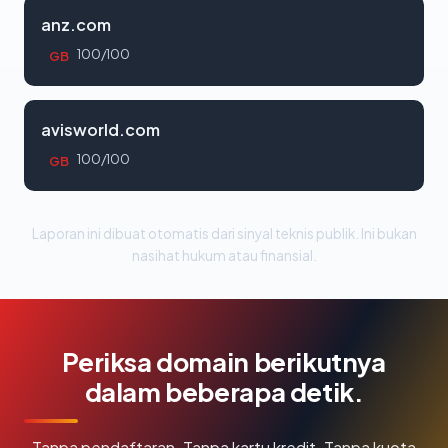
anz.com
100/100
GB
avisworld.com
100/100
GB
Laporan ini dibuat otomatis dari sinyal teknis publik. Ini bukan
nasihat hukum atau finansial.
Periksa domain berikutnya
dalam beberapa detik.
Tanpa pendaftaran. Tanpa kartu kredit. Tanpa kuota