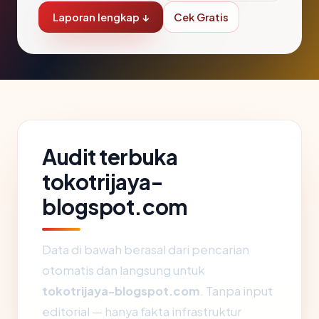
Laporan lengkap ↓
Cek Gratis
Audit terbuka
tokotrijaya-
blogspot.com
Data di bawah berasal dari pencarian
otomatis dan langsung untuk
tokotrijaya-blogspot.com
. Tanpa input
editorial — hanya fakta infrastruktur