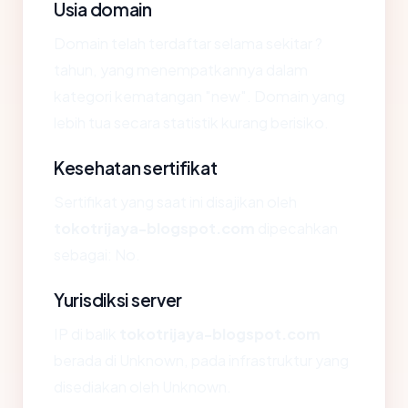
Usia domain
Domain telah terdaftar selama sekitar ?
tahun, yang menempatkannya dalam
kategori kematangan "new". Domain yang
lebih tua secara statistik kurang berisiko.
Kesehatan sertifikat
Sertifikat yang saat ini disajikan oleh
tokotrijaya-blogspot.com
dipecahkan
sebagai: No.
Yurisdiksi server
IP di balik
tokotrijaya-blogspot.com
berada di Unknown, pada infrastruktur yang
disediakan oleh Unknown.