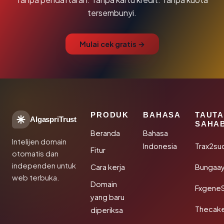
tersembunyi.
Mulai cek gratis →
PRODUK
BAHASA
TAUT
AlgaspriTrust
SAHA
Beranda
Bahasa
Intelijen domain
Indonesia
Trax2su
Fitur
otomatis dan
independen untuk
Cara kerja
Bungaa
web terbuka.
Domain
Fxgene
yang baru
Thecak
diperiksa