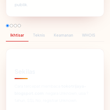
publik.
Ikhtisar
Teknis
Keamanan
WHOIS
Sekilas
Cara tercepat membaca
tokotrijaya-
blogspot.com
: negara Unknown, usia ?
tahun, SSL No, registrar Unknown.