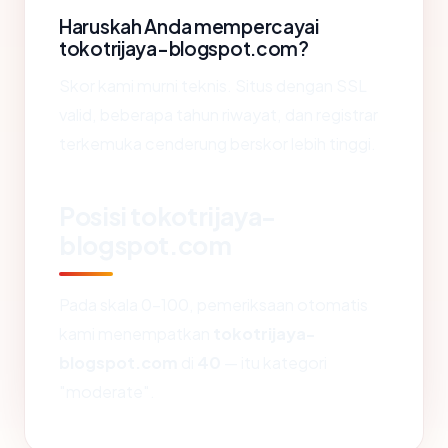
Haruskah Anda mempercayai
tokotrijaya-blogspot.com?
Skor kami murni teknis. Situs dengan SSL
valid, beberapa tahun riwayat, dan registrar
terkemuka cenderung berskor lebih tinggi.
Posisi tokotrijaya-
blogspot.com
Pada skala 0-100, pemeriksaan otomatis
kami menempatkan
tokotrijaya-
blogspot.com
di
40
— itu kategori
"moderate".