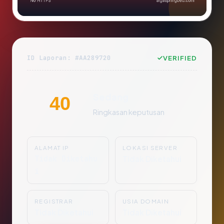
ID Laporan: #AA289720
VERIFIED
Sedang
40
Ringkasan keputusan
ALAMAT IP
LOKASI SERVER
Tidak Diketahu
Tidak Diketahui
i
REGISTRAR
USIA DOMAIN
Tidak Diketahui
Tidak Diketahui