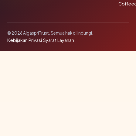
Coffee
© 2026 AlgaspriTrust. Semua hak dilindungi.
Kebijakan Privasi
·
Syarat Layanan