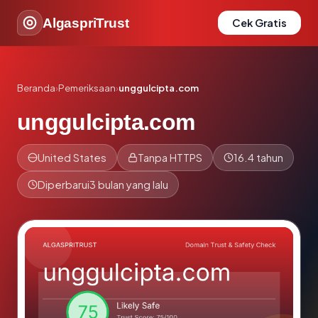
AlgaspriTrust
Cek Gratis
Beranda
›
Pemeriksaan
›
unggulcipta.com
unggulcipta.com
United States
Tanpa HTTPS
16.4 tahun
Diperbarui
3 bulan yang lalu