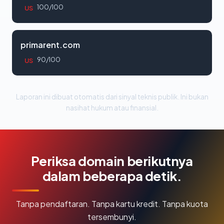
100/100
US
primarent.com
90/100
US
Laporan ini dibuat otomatis dari sinyal teknis publik. Ini bukan
nasihat hukum atau finansial.
Periksa domain berikutnya
dalam beberapa detik.
Tanpa pendaftaran. Tanpa kartu kredit. Tanpa kuota
tersembunyi.