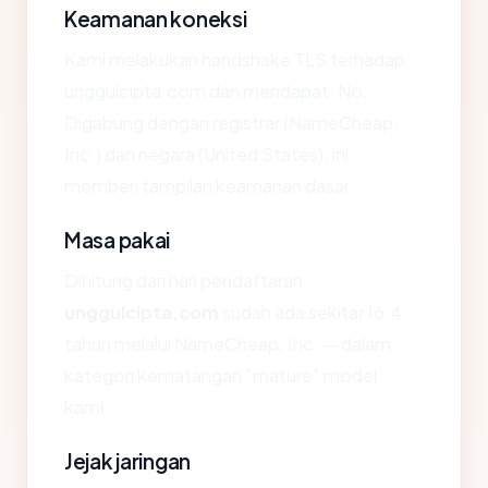
Keamanan koneksi
Kami melakukan handshake TLS terhadap
unggulcipta.com dan mendapat: No.
Digabung dengan registrar (NameCheap,
Inc.) dan negara (United States), ini
memberi tampilan keamanan dasar.
Masa pakai
Dihitung dari hari pendaftaran,
unggulcipta.com
sudah ada sekitar 16.4
tahun melalui NameCheap, Inc. — dalam
kategori kematangan "mature" model
kami.
Jejak jaringan