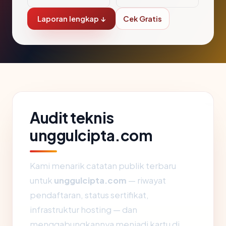
Laporan lengkap ↓
Cek Gratis
Audit teknis
unggulcipta.com
Kami menarik catatan publik terbaru
untuk
unggulcipta.com
— riwayat
pendaftaran, status sertifikat,
infrastruktur hosting — dan
menggabungkannya menjadi kartu di