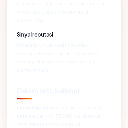
Dari perspektif jaringan, unggulcipta.com
dihosting di United States melalui
Namecheap.
Sinyal reputasi
Infrastruktur publik saja tidak bisa
membuktikan situs aman — hanya bisa
menunjukkan apakah situs mengikuti
standar industri.
Dalam satu kalimat
unggulcipta.com
saat ini berperingkat
safe
dengan skor
75/100
, berdasarkan
murni fakta infrastruktur publik.