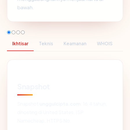
bawah.
Ikhtisar
Teknis
Keamanan
WHOIS
Snapshot
Snapshot
unggulcipta.com
: 16.4 tahun,
dihosting di United States, ISP
Namecheap, HTTPS No.