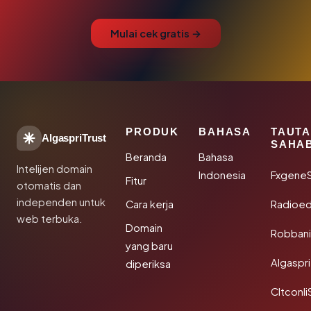
Mulai cek gratis →
PRODUK
BAHASA
TAUT
AlgaspriTrust
SAHA
Beranda
Bahasa
Intelijen domain
Indonesia
Fxgene
Fitur
otomatis dan
independen untuk
Cara kerja
Radioe
web terbuka.
Domain
Robbani
yang baru
Algaspri
diperiksa
Cltconli