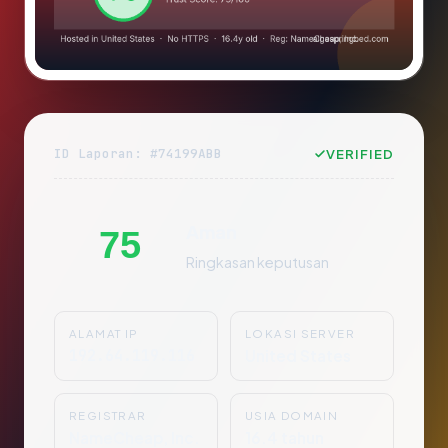
ID Laporan: #74199ABB
VERIFIED
Aman
75
Ringkasan keputusan
ALAMAT IP
LOKASI SERVER
192.64.119.116
United States
REGISTRAR
USIA DOMAIN
NameCheap, Inc.
16.4 tahun