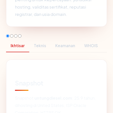
hosting, validitas sertifikat, reputasi
registrar, dan usia domain.
Ikhtisar
Teknis
Keamanan
WHOIS
Snapshot
Snapshot
untungdiesel.com
: 25.9 tahun,
dihosting di United States, ISP Oracle
Corporation, HTTPS OK.