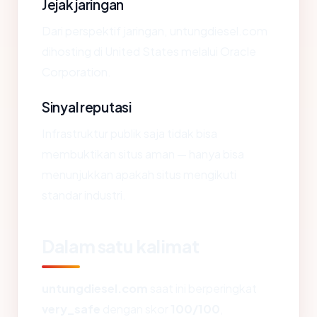
Jejak jaringan
Dari perspektif jaringan, untungdiesel.com
dihosting di United States melalui Oracle
Corporation.
Sinyal reputasi
Infrastruktur publik saja tidak bisa
membuktikan situs aman — hanya bisa
menunjukkan apakah situs mengikuti
standar industri.
Dalam satu kalimat
untungdiesel.com
saat ini berperingkat
very_safe
dengan skor
100/100
,