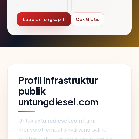
LC
Laporan lengkap ↓
Cek Gratis
Profil infrastruktur
publik
untungdiesel.com
Untuk
untungdiesel.com
kami
menyoroti empat sinyal yang paling
penting untuk kepercayaan: yurisdiksi