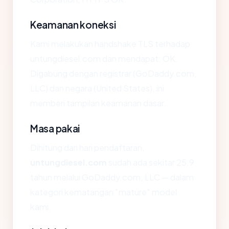
Keamanan koneksi
Kami melakukan handshake TLS terhadap
untungdiesel.com dan mendapat: OK.
Digabung dengan registrar (GoDaddy.com,
LLC) dan negara (United States), ini
memberi tampilan keamanan dasar.
Masa pakai
Dihitung dari hari pendaftaran,
untungdiesel.com
sudah ada sekitar 25.9
tahun melalui GoDaddy.com, LLC — dalam
kategori kematangan "mature" model
kami.