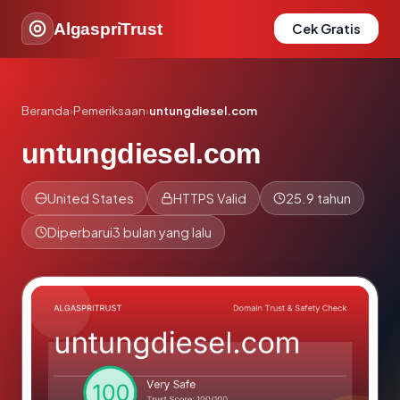
AlgaspriTrust
Cek Gratis
Beranda
›
Pemeriksaan
›
untungdiesel.com
untungdiesel.com
United States
HTTPS Valid
25.9 tahun
Diperbarui
3 bulan yang lalu