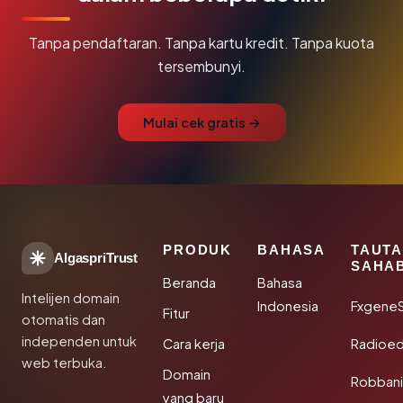
Tanpa pendaftaran. Tanpa kartu kredit. Tanpa kuota
tersembunyi.
Mulai cek gratis →
PRODUK
BAHASA
TAUT
AlgaspriTrust
SAHA
Beranda
Bahasa
Intelijen domain
Indonesia
Fxgene
Fitur
otomatis dan
independen untuk
Cara kerja
Radioe
web terbuka.
Domain
Robbani
yang baru