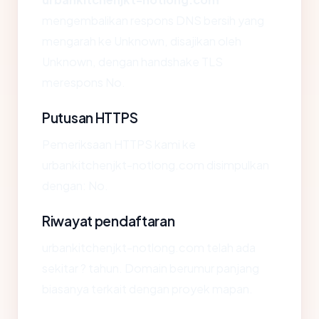
mengembalikan respons DNS bersih yang
mengarah ke Unknown, disajikan oleh
Unknown, dengan handshake TLS
merespons No.
Putusan HTTPS
Pemeriksaan HTTPS kami ke
urbankitchenjkt-notlong.com disimpulkan
dengan: No.
Riwayat pendaftaran
urbankitchenjkt-notlong.com telah ada
sekitar ? tahun. Domain berumur panjang
biasanya terkait dengan proyek mapan.