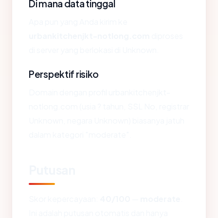
Di mana data tinggal
Apa pun yang Anda kirim ke
urbankitchenjkt-notlong.com
diproses
di server yang berlokasi di Unknown.
Perspektif risiko
Domain dengan profil urbankitchenjkt-
notlong.com (usia ? tahun, SSL No, registrar
Unknown, negara Unknown) biasanya jatuh
dalam kategori "moderate".
Putusan
Skor kepercayaan:
40/100
—
moderate
.
Ini adalah putusan otomatis dan hanya