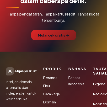
dalam beberapa detik.
Tanpa pendaftaran. Tanpa kartu kredit. Tanpa kuota
tersembunyi.
Mulai cek gratis →
PRODUK
BAHASA
TAUT
AlgaspriTrust
SAHA
Beranda
Bahasa
Intelijen domain
Indonesia
Fxgene
Fitur
otomatis dan
independen untuk
Cara kerja
Radioe
web terbuka.
Domain
Robbani