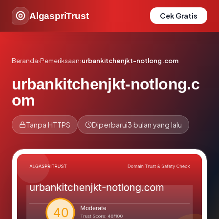
AlgaspriTrust
Cek Gratis
Beranda
›
Pemeriksaan
›
urbankitchenjkt-notlong.com
urbankitchenjkt-notlong.c
om
Tanpa HTTPS
Diperbarui
3 bulan yang lalu