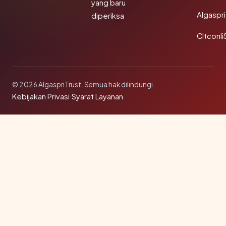
yang baru
Algaspri
diperiksa
Cltconli
© 2026 AlgaspriTrust. Semua hak dilindungi.
Kebijakan Privasi
·
Syarat Layanan