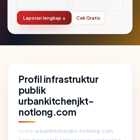
Tidak Diketahui
Tidak Diketahui
Laporan lengkap ↓
Cek Gratis
Profil infrastruktur
publik
urbankitchenjkt-
notlong.com
Untuk
urbankitchenjkt-notlong.com
kami menyoroti empat sinyal yang paling