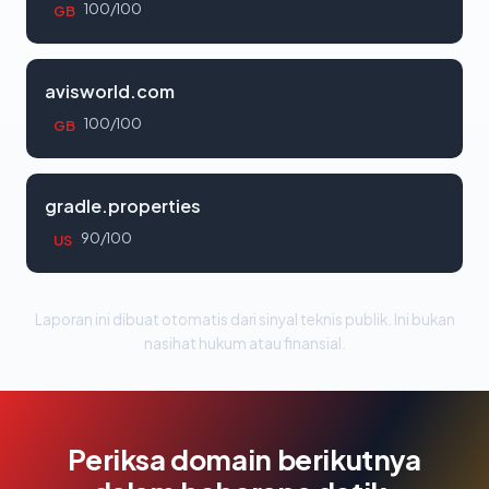
100/100
GB
avisworld.com
100/100
GB
gradle.properties
90/100
US
Laporan ini dibuat otomatis dari sinyal teknis publik. Ini bukan
nasihat hukum atau finansial.
Periksa domain berikutnya