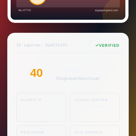
ID Laporan: #6A574391
VERIFIED
Sedang
40
Ringkasan keputusan
ALAMAT IP
LOKASI SERVER
Tidak Diketahu
Tidak Diketahui
i
REGISTRAR
USIA DOMAIN