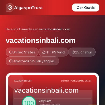
AlgaspriTrust
Cek Gratis
Beranda
›
Pemeriksaan
›
vacationsinbali.com
vacationsinbali.com
United States
HTTPS Valid
25.6 tahun
Diperbarui
3 bulan yang lalu