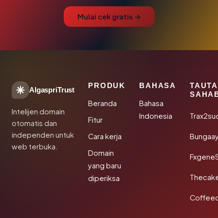
Mulai cek gratis →
PRODUK
BAHASA
TAUT
AlgaspriTrust
SAHA
Beranda
Bahasa
Intelijen domain
Indonesia
Trax2su
Fitur
otomatis dan
independen untuk
Cara kerja
Bungaa
web terbuka.
Domain
Fxgene
yang baru
Thecak
diperiksa
Coffee