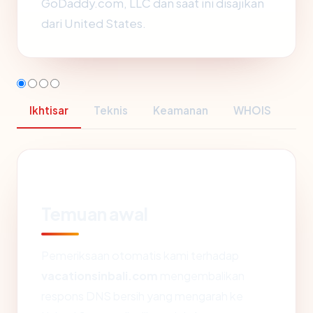
GoDaddy.com, LLC dan saat ini disajikan
dari United States.
Ikhtisar
Teknis
Keamanan
WHOIS
Temuan awal
Pemeriksaan otomatis kami terhadap
vacationsinbali.com
mengembalikan
respons DNS bersih yang mengarah ke