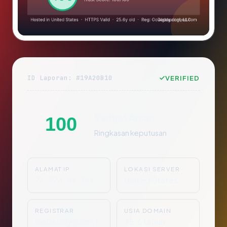
ID Laporan: #19A20B10
VERIFIED
Sangat Aman
100
Ringkasan keputusan
ALAMAT IP
LOKASI SERVER
76.223.54.146
United States
REGISTRAR
USIA DOMAIN
GoDaddy.com, L
25.6 tahun