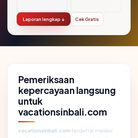
LC
Laporan lengkap ↓
Cek Gratis
Pemeriksaan
kepercayaan langsung
untuk
vacationsinbali.com
vacationsinbali.com
terdaftar melalui