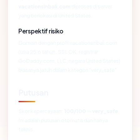
vacationsinbali.com
diproses di server
yang berlokasi di United States.
Perspektif risiko
Domain dengan profil vacationsinbali.com
(usia 25.6 tahun, SSL OK, registrar
GoDaddy.com, LLC, negara United States)
biasanya jatuh dalam kategori "very_safe".
Putusan
Skor kepercayaan:
100/100
—
very_safe
.
Ini adalah putusan otomatis dan hanya
teknis.