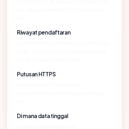
United States, disajikan oleh Amazon.com,
Inc., dengan handshake TLS merespons
OK.
Riwayat pendaftaran
vacationsinbali.com telah ada sekitar 25.6
tahun. Domain berumur panjang biasanya
terkait dengan proyek mapan.
Putusan HTTPS
Pemeriksaan HTTPS kami ke
vacationsinbali.com disimpulkan dengan:
OK.
Di mana data tinggal
Apa pun yang Anda kirim ke