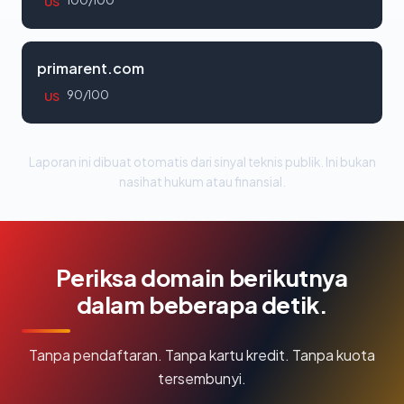
100/100
US
primarent.com
90/100
US
Laporan ini dibuat otomatis dari sinyal teknis publik. Ini bukan
nasihat hukum atau finansial.
Periksa domain berikutnya
dalam beberapa detik.
Tanpa pendaftaran. Tanpa kartu kredit. Tanpa kuota
tersembunyi.