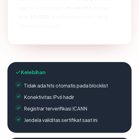
saat ini berperingkat
moderate
dengan
skor
40/100
, berdasarkan murni fakta
infrastruktur publik.
Kelebihan
Tidak ada hits otomatis pada blocklist
Konektivitas IPv6 hadir
Registrar terverifikasi ICANN
Jendela validitas sertifikat saat ini