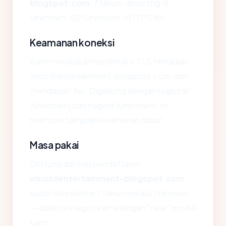
blogspot.com
: ? tahun, dihosting di
Unknown, ISP Unknown, HTTPS No.
Keamanan koneksi
Kami melakukan handshake TLS terhadap
vision5entertainment-blogspot.com dan
mendapat: No. Digabung dengan registrar
(Unknown) dan negara (Unknown), ini
memberi tampilan keamanan dasar.
Masa pakai
Dihitung dari hari pendaftaran,
vision5entertainment-blogspot.com
sudah ada sekitar ? tahun melalui Unknown
— dalam kategori kematangan "new" model
kami.