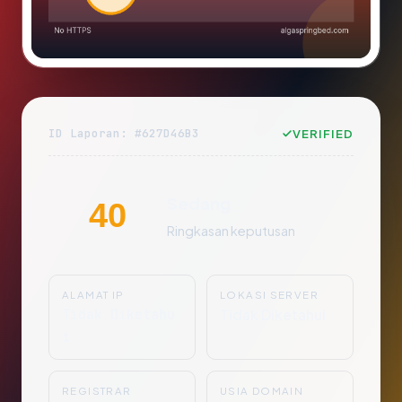
ID Laporan: #627D46B3
VERIFIED
Sedang
40
Ringkasan keputusan
ALAMAT IP
LOKASI SERVER
Tidak Diketahu
Tidak Diketahui
i
REGISTRAR
USIA DOMAIN