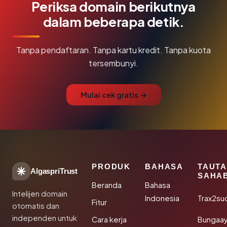
Periksa domain berikutnya
dalam beberapa detik.
Tanpa pendaftaran. Tanpa kartu kredit. Tanpa kuota
tersembunyi.
Mulai cek gratis →
PRODUK
BAHASA
TAUT
AlgaspriTrust
SAHA
Beranda
Bahasa
Intelijen domain
Indonesia
Trax2su
Fitur
otomatis dan
independen untuk
Cara kerja
Bungaa