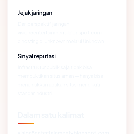
Jejak jaringan
Dari perspektif jaringan,
vision5entertainment-blogspot.com
dihosting di Unknown melalui Unknown.
Sinyal reputasi
Infrastruktur publik saja tidak bisa
membuktikan situs aman — hanya bisa
menunjukkan apakah situs mengikuti
standar industri.
Dalam satu kalimat
vision5entertainment-blogspot.com