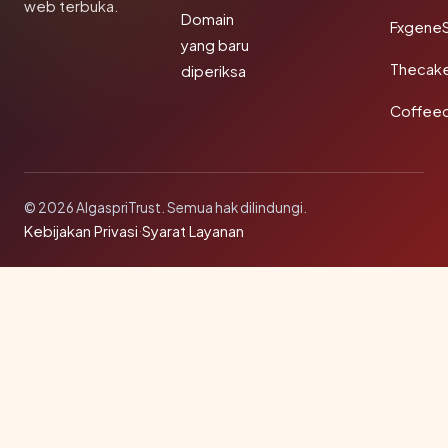
web terbuka.
Domain
Fxgene
yang baru
Thecak
diperiksa
Coffee
© 2026 AlgaspriTrust. Semua hak dilindungi.
Kebijakan Privasi
·
Syarat Layanan