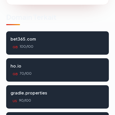
Domain Terkait
bet365.com
100/100
GB
ho.io
70/100
GB
gradle.properties
90/100
US