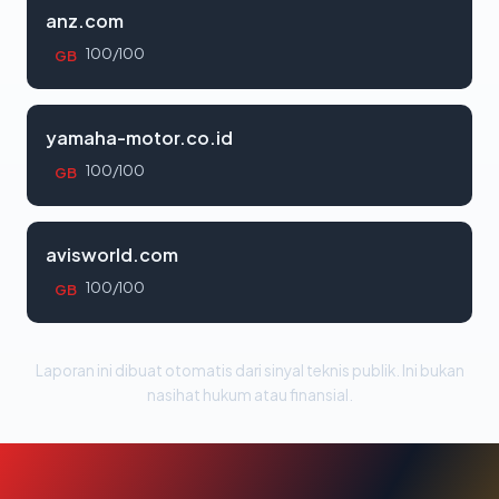
anz.com
100/100
GB
yamaha-motor.co.id
100/100
GB
avisworld.com
100/100
GB
Laporan ini dibuat otomatis dari sinyal teknis publik. Ini bukan
nasihat hukum atau finansial.