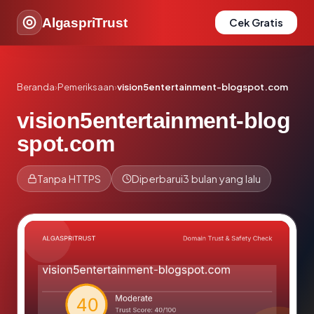
AlgaspriTrust
Cek Gratis
Beranda
›
Pemeriksaan
›
vision5entertainment-blogspot.com
vision5entertainment-blog
spot.com
Tanpa HTTPS
Diperbarui
3 bulan yang lalu