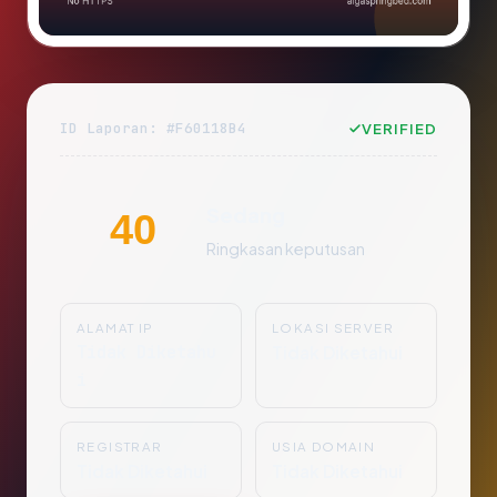
ID Laporan: #F60118B4
VERIFIED
Sedang
40
Ringkasan keputusan
ALAMAT IP
LOKASI SERVER
Tidak Diketahu
Tidak Diketahui
i
REGISTRAR
USIA DOMAIN
Tidak Diketahui
Tidak Diketahui