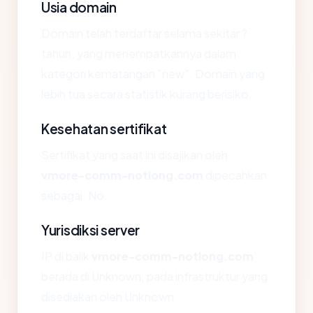
Usia domain
Domain telah terdaftar selama sekitar ?
tahun, yang menempatkannya dalam
kategori kematangan "new". Domain yang
lebih tua secara statistik kurang berisiko.
Kesehatan sertifikat
Sertifikat yang saat ini disajikan oleh
vmore-comm-notlong.com
dipecahkan
sebagai: No.
Yurisdiksi server
IP di balik
vmore-comm-notlong.com
berada di Unknown, pada infrastruktur yang
disediakan oleh Unknown.