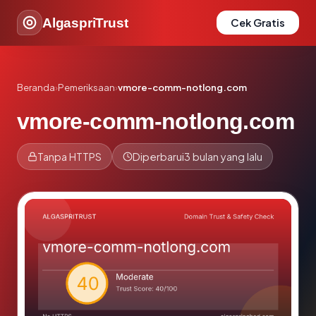
AlgaspriTrust
Cek Gratis
Beranda
›
Pemeriksaan
›
vmore-comm-notlong.com
vmore-comm-notlong.com
Tanpa HTTPS
Diperbarui
3 bulan yang lalu