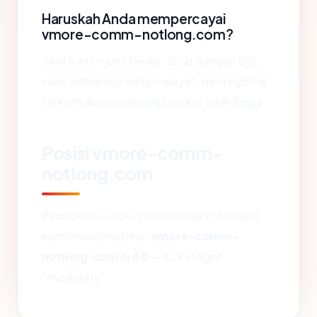
Haruskah Anda mempercayai
vmore-comm-notlong.com?
Skor kami murni teknis. Situs dengan SSL
valid, beberapa tahun riwayat, dan registrar
terkemuka cenderung berskor lebih tinggi.
Posisi vmore-comm-
notlong.com
Pada skala 0-100, pemeriksaan otomatis
kami menempatkan
vmore-comm-
notlong.com
di
40
— itu kategori
"moderate".