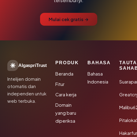
tersembunyi.
Mulai cek gratis →
PRODUK
BAHASA
TAUT
AlgaspriTrust
SAHA
Beranda
Bahasa
Intelijen domain
Indonesia
Suarapa
Fitur
otomatis dan
independen untuk
Cara kerja
Greatcr
web terbuka.
Domain
Malibu6
yang baru
Pitalok
diperiksa
Hakarfu