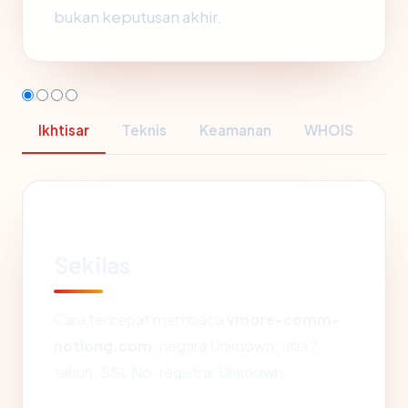
bukan keputusan akhir.
Ikhtisar
Teknis
Keamanan
WHOIS
Sekilas
Cara tercepat membaca
vmore-comm-
notlong.com
: negara Unknown, usia ?
tahun, SSL No, registrar Unknown.