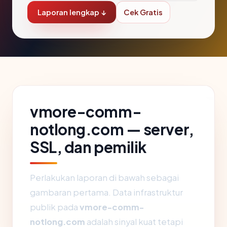
Laporan lengkap ↓
Cek Gratis
vmore-comm-
notlong.com — server,
SSL, dan pemilik
Perlakukan laporan di bawah sebagai
gambaran pertama. Data infrastruktur
publik pada
vmore-comm-
notlong.com
adalah sinyal kuat tetapi