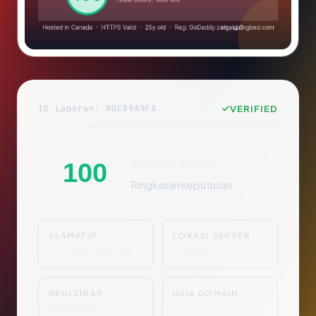
ID Laporan: #0C89A9FA
VERIFIED
Sangat Aman
100
Ringkasan keputusan
ALAMAT IP
LOKASI SERVER
13.248.169.48
Canada
REGISTRAR
USIA DOMAIN
GoDaddy.com, L
25 tahun