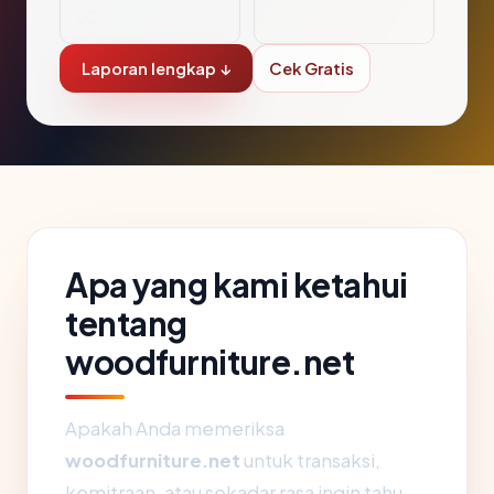
LC
Laporan lengkap ↓
Cek Gratis
Apa yang kami ketahui
tentang
woodfurniture.net
Apakah Anda memeriksa
woodfurniture.net
untuk transaksi,
kemitraan, atau sekadar rasa ingin tahu,