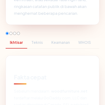
ringkasan catatan publik di bawah akan
menghemat beberapa pencarian.
Ikhtisar
Teknis
Keamanan
WHOIS
Fakta cepat
Sebelum mendalam:
woodfurniture.net
terdaftar melalui GoDaddy.com, LLC dan
saat ini dihosting di Canada. SSL pada host