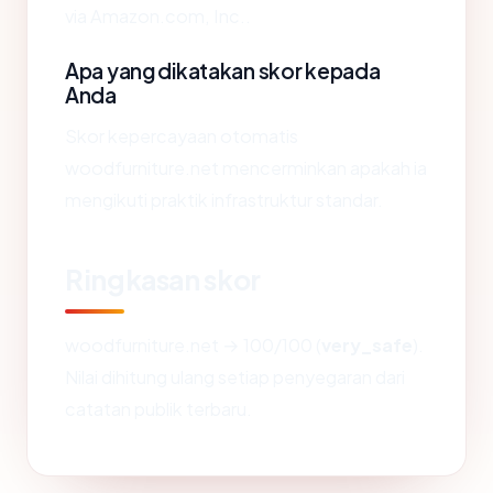
via Amazon.com, Inc..
Apa yang dikatakan skor kepada
Anda
Skor kepercayaan otomatis
woodfurniture.net mencerminkan apakah ia
mengikuti praktik infrastruktur standar.
Ringkasan skor
woodfurniture.net → 100/100 (
very_safe
).
Nilai dihitung ulang setiap penyegaran dari
catatan publik terbaru.