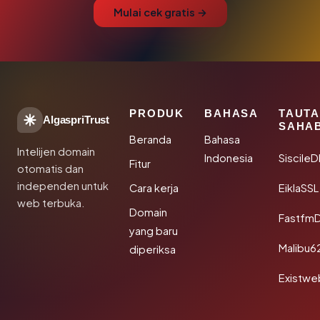
Mulai cek gratis →
PRODUK
BAHASA
TAUT
AlgaspriTrust
SAHA
Beranda
Bahasa
Intelijen domain
Indonesia
Siscile
Fitur
otomatis dan
independen untuk
Cara kerja
EiklaSSL
web terbuka.
Domain
Fastfm
yang baru
Malibu6
diperiksa
Existwe