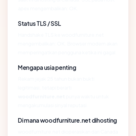
apex mengembalikan: OK.
Status TLS / SSL
Handshake TLS ke woodfurniture.net
mengembalikan: OK. Browser modern akan
memperingatkan pengguna ketika ini gagal.
Mengapa usia penting
Rekam jejak 25 tahun bukan bukti
legitimasi, tetapi berarti
woodfurniture.net
punya waktu untuk
mengakumulasi sinyal reputasi.
Di mana woodfurniture.net dihosting
woodfurniture.net dioperasikan dari Canada