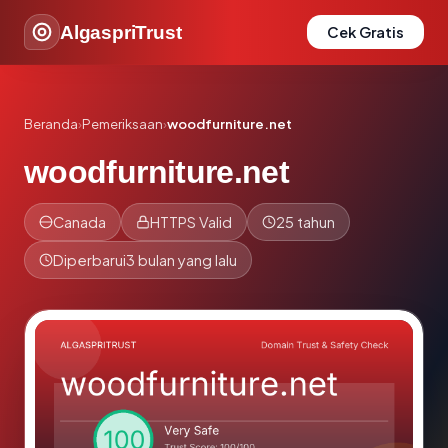
AlgaspriTrust
Cek Gratis
Beranda
›
Pemeriksaan
›
woodfurniture.net
woodfurniture.net
Canada
HTTPS Valid
25 tahun
Diperbarui
3 bulan yang lalu