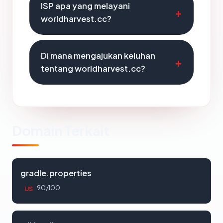
ISP apa yang melayani
worldharvest.cc?
Di mana mengajukan keluhan
tentang worldharvest.cc?
Domain Terkait
gradle.properties
90/100
US