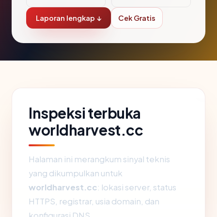
Laporan lengkap ↓
Cek Gratis
Inspeksi terbuka
worldharvest.cc
Halaman ini merangkum sinyal teknis
yang dikumpulkan untuk
worldharvest.cc
: lokasi server, status
HTTPS, registrar, usia domain, dan
konfigurasi DNS.