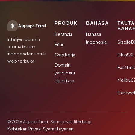
PRODUK
BAHASA
TAUT
AlgaspriTrust
SAHA
Beranda
Bahasa
Intelijen domain
Indonesia
Siscile
Fitur
otomatis dan
independen untuk
Cara kerja
EiklaSSL
web terbuka.
Domain
Fastfm
yang baru
Malibu6
diperiksa
Existwe
© 2026 AlgaspriTrust. Semua hak dilindungi.
Kebijakan Privasi
·
Syarat Layanan