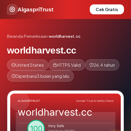
AlgaspriTrust
Cek Gratis
Beranda
›
Pemeriksaan
›
worldharvest.cc
worldharvest.cc
United States
HTTPS Valid
26.4 tahun
Diperbarui
3 bulan yang lalu