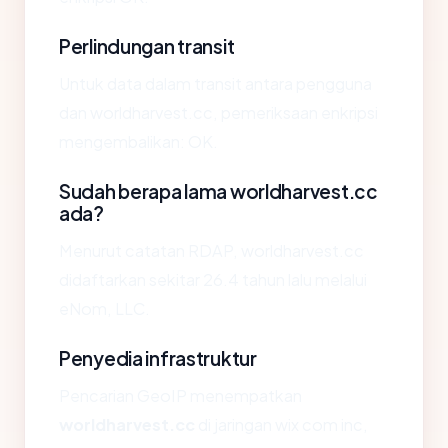
Perlindungan transit
Untuk data dalam transit antara pengguna
dan worldharvest.cc, pemeriksaan enkripsi
mengembalikan: OK.
Sudah berapa lama worldharvest.cc
ada?
Menurut catatan RDAP, worldharvest.cc
didaftarkan sekitar 26.4 tahun lalu melalui
eNom, LLC.
Penyedia infrastruktur
Pencarian GeoIP menempatkan
worldharvest.cc
di jaringan wix com inc,