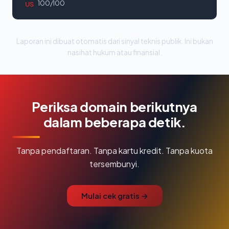
100/100
US
Laporan ini dibuat otomatis dari sinyal teknis publik. Ini bukan
nasihat hukum atau finansial.
Periksa domain berikutnya
dalam beberapa detik.
Tanpa pendaftaran. Tanpa kartu kredit. Tanpa kuota
tersembunyi.
Mulai cek gratis →