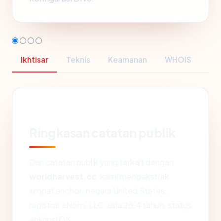
Ikhtisar
Teknis
Keamanan
WHOIS
Ringkasan catatan publik
Dari catatan publik yang terkait dengan
worldharvest.cc
, kami mengekstrak
empat anchor: negara United States,
registrar eNom, LLC, usia 26.4 tahun, status
enkripsi OK.