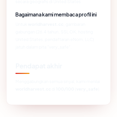
secara geografis di United States.
Bagaimana kami membaca profil ini
Untuk
worldharvest.cc
, gambaran
gabungan (26.4 tahun, SSL OK, hosting
United States, pendaftaran eNom, LLC)
jatuh dalam pita "very_safe".
Pendapat akhir
Menggabungkan semua sinyal, kami menilai
worldharvest.cc
di
100/100
(
very_safe
).