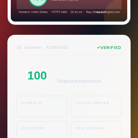
ID Laporan: #12867061
VERIFIED
Sangat Aman
100
Ringkasan keputusan
ALAMAT IP
LOKASI SERVER
185.230.63.186
United States
REGISTRAR
USIA DOMAIN
eNom, LLC
26.4 tahun