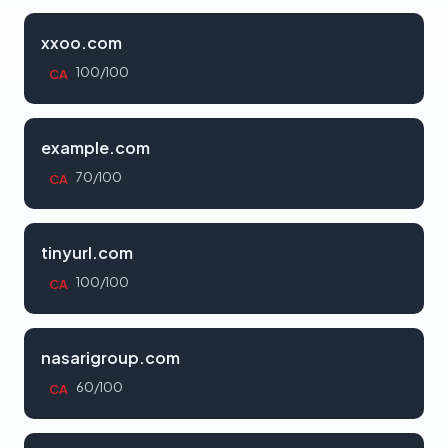
xxoo.com
100/100
CA
example.com
70/100
CA
tinyurl.com
100/100
CA
nasarigroup.com
60/100
CA