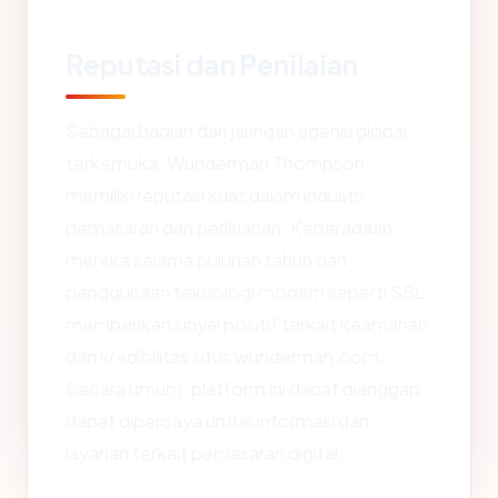
Reputasi dan Penilaian
Sebagai bagian dari jaringan agensi global
terkemuka, Wunderman Thompson
memiliki reputasi kuat dalam industri
pemasaran dan periklanan. Keberadaan
mereka selama puluhan tahun dan
penggunaan teknologi modern seperti SSL
memberikan sinyal positif terkait keamanan
dan kredibilitas situs wunderman.com.
Secara umum, platform ini dapat dianggap
dapat dipercaya untuk informasi dan
layanan terkait pemasaran digital.