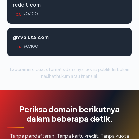
reddit.com
70/100
CA
gmvaluta.com
60/100
CA
Laporan ini dibuat otomatis dari sinyal teknis publik. Ini bukan
nasihat hukum atau finansial.
Periksa domain berikutnya
dalam beberapa detik.
Tanpa pendaftaran. Tanpa kartu kredit. Tanpa kuota