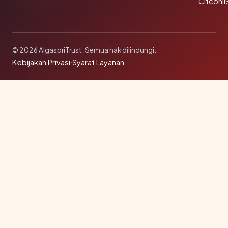
Cltconli
© 2026 AlgaspriTrust. Semua hak dilindungi.
Kebijakan Privasi
·
Syarat Layanan