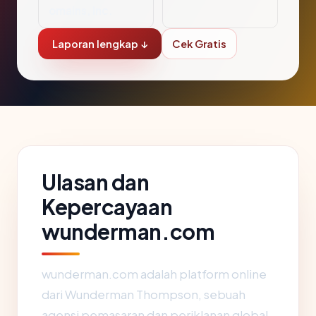
omains, Inc.
Laporan lengkap ↓
Cek Gratis
Ulasan dan
Kepercayaan
wunderman.com
wunderman.com adalah platform online
dari Wunderman Thompson, sebuah
agensi pemasaran dan periklanan global