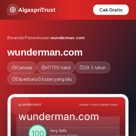
AlgaspriTrust
Cek Gratis
Beranda
›
Pemeriksaan
›
wunderman.com
wunderman.com
Canada
HTTPS Valid
28.3 tahun
Diperbarui
3 bulan yang lalu