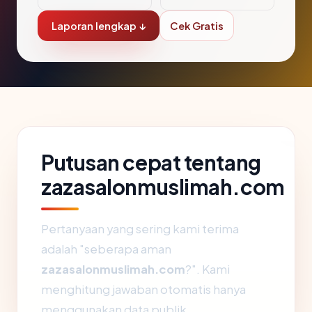
Laporan lengkap ↓
Cek Gratis
Putusan cepat tentang
zazasalonmuslimah.com
Pertanyaan yang sering kami terima
adalah "seberapa aman
zazasalonmuslimah.com
?". Kami
menghitung jawaban otomatis hanya
menggunakan data publik.