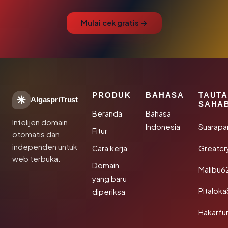
Mulai cek gratis →
PRODUK
BAHASA
TAUT
AlgaspriTrust
SAHA
Beranda
Bahasa
Intelijen domain
Indonesia
Suarapa
Fitur
otomatis dan
independen untuk
Cara kerja
Greatcr
web terbuka.
Domain
Malibu6
yang baru
Pitalok
diperiksa
Hakarfu