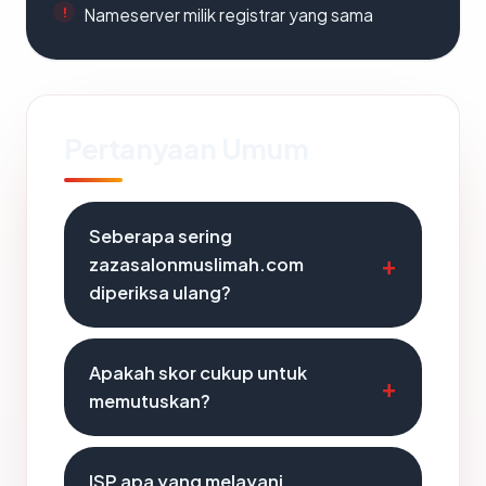
Nameserver milik registrar yang sama
Pertanyaan Umum
Seberapa sering
zazasalonmuslimah.com
diperiksa ulang?
Apakah skor cukup untuk
memutuskan?
ISP apa yang melayani