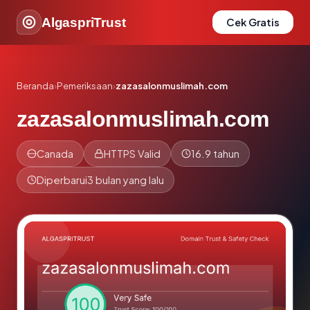
AlgaspriTrust
Cek Gratis
Beranda
›
Pemeriksaan
›
zazasalonmuslimah.com
zazasalonmuslimah.com
Canada
HTTPS Valid
16.9 tahun
Diperbarui
3 bulan yang lalu