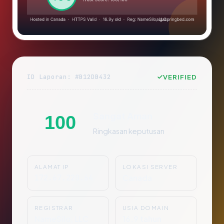
ID Laporan: #B12DB432
VERIFIED
Sangat Aman
100
Ringkasan keputusan
ALAMAT IP
LOKASI SERVER
172.67.220.64
Canada
REGISTRAR
USIA DOMAIN
NameSilo, LLC
16.9 tahun