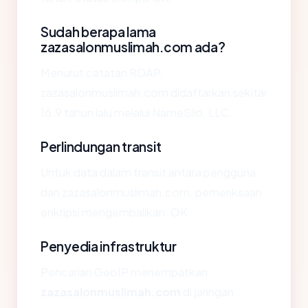
Sudah berapa lama
zazasalonmuslimah.com ada?
Menurut catatan RDAP,
zazasalonmuslimah.com didaftarkan sekitar
16.9 tahun lalu melalui NameSilo, LLC.
Perlindungan transit
Untuk data dalam transit antara pengguna
dan zazasalonmuslimah.com, pemeriksaan
enkripsi mengembalikan: OK.
Penyedia infrastruktur
Pencarian GeoIP menempatkan
zazasalonmuslimah.com
di jaringan