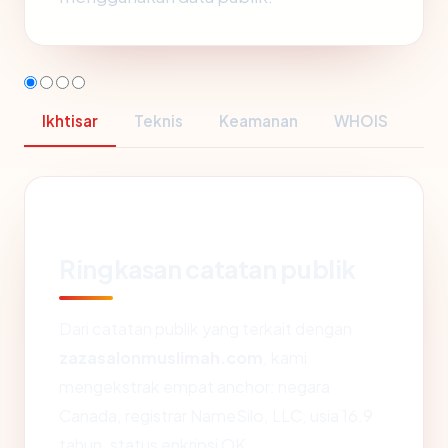
Ikhtisar
Teknis
Keamanan
WHOIS
Ringkasan catatan publik
Dari catatan publik yang terkait dengan
zazasalonmuslimah.com
, kami
mengekstrak empat anchor: negara
Canada, registrar NameSilo, LLC, usia 16.9
tahun, status enkripsi OK.