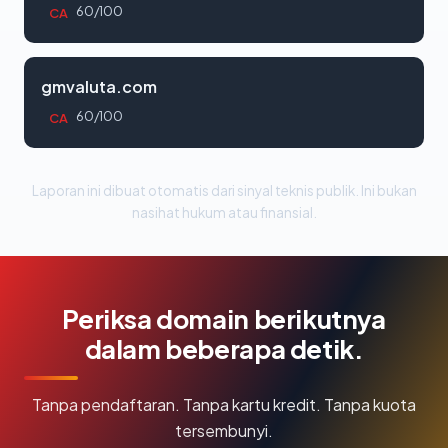
60/100
CA
gmvaluta.com
60/100
CA
Laporan ini dibuat otomatis dari sinyal teknis publik. Ini bukan
nasihat hukum atau finansial.
Periksa domain berikutnya
dalam beberapa detik.
Tanpa pendaftaran. Tanpa kartu kredit. Tanpa kuota
tersembunyi.