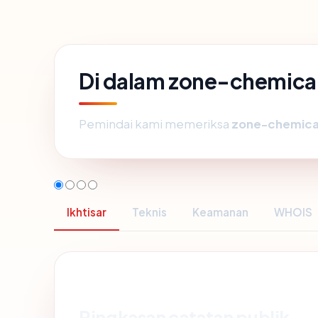
Di dalam zone-chemica
Pemindai kami memeriksa
zone-chemica
Ikhtisar
Teknis
Keamanan
WHOIS
Ringkasan catatan publik