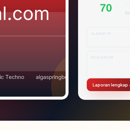
A
70
Ri
ALAMAT IP
127.0.0.127
REGISTRAR
Guangdong Nicen
ology
Laporan lengkap 