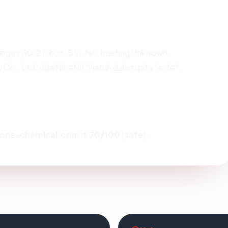
ngan (10.2 tahun, SSL No, hosting Unknown,
o., Ltd. dba NiceNIC) jatuh dalam pita "safe".
one-chemical.com
di
70/100
(
safe
).