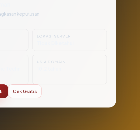
man
ngkasan keputusan
LOKASI SERVER
Tidak Diketahui
USIA DOMAIN
ic Techn
10.2 tahun
↓
Cek Gratis