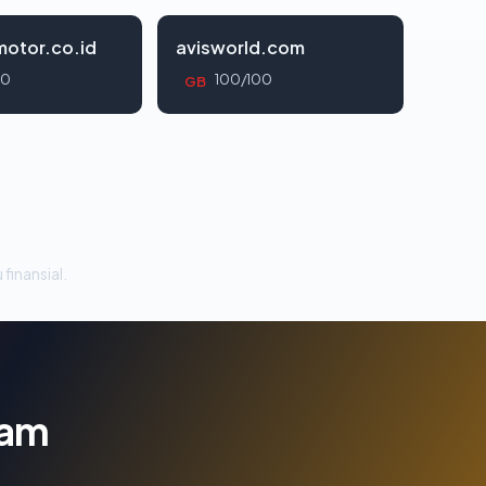
otor.co.id
avisworld.com
00
100/100
GB
 finansial.
lam