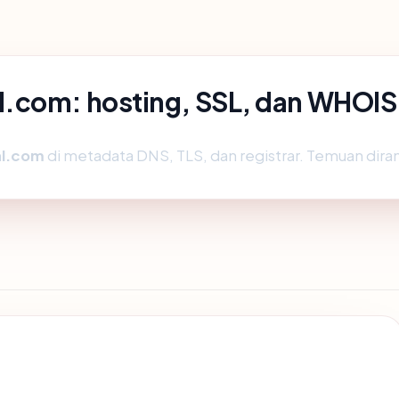
l.com: hosting, SSL, dan WHOIS
l.com
di metadata DNS, TLS, dan registrar. Temuan dir