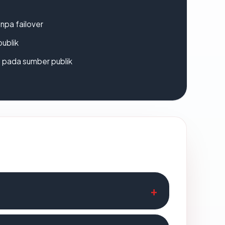
npa failover
publik
s pada sumber publik