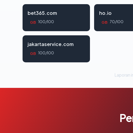
bet365.com
ho.io
100/100
70/100
GB
GB
jakartaservice.com
100/100
GB
Laporan in
Pe