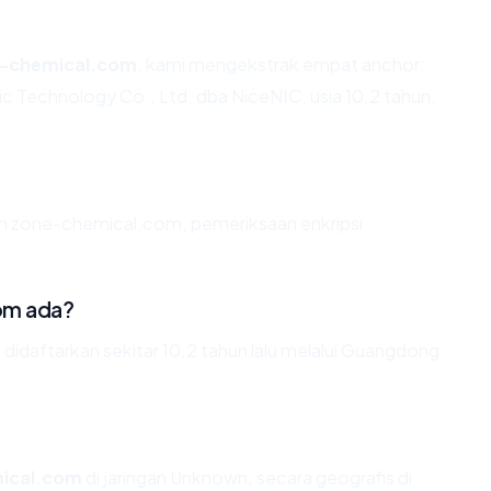
-chemical.com
, kami mengekstrak empat anchor:
 Technology Co., Ltd. dba NiceNIC, usia 10.2 tahun,
an zone-chemical.com, pemeriksaan enkripsi
om ada?
daftarkan sekitar 10.2 tahun lalu melalui Guangdong
ical.com
di jaringan Unknown, secara geografis di