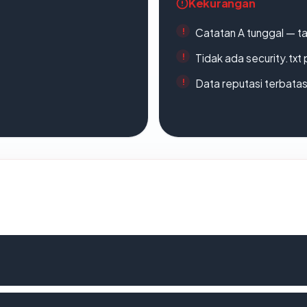
Kekurangan
Catatan A tunggal — ta
Tidak ada security.txt 
Data reputasi terbata