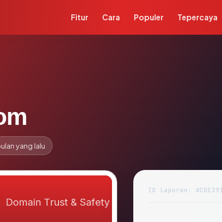
Fitur
Cara
Populer
Tepercaya
com
ulan yang lalu
ID Laporan: #CDE39