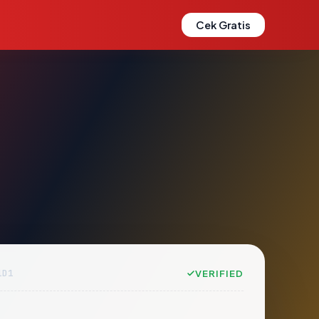
Cek Gratis
1D1
VERIFIED