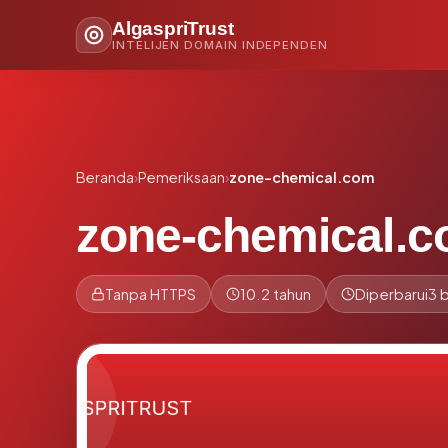
AlgaspriTrust
INTELIJEN DOMAIN INDEPENDEN
Beranda
›
Pemeriksaan
›
zone-chemical.com
zone-chemical.
Tanpa HTTPS
10.2 tahun
Diperbarui
3 b