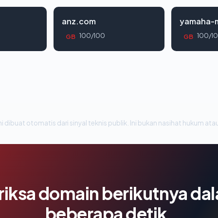
anz.com
yamaha-m
100/100
100/1
GB
GB
i dibuat otomatis dari sinyal teknis publik. Ini bukan nasihat hukum atau
riksa domain berikutnya da
beberapa detik.