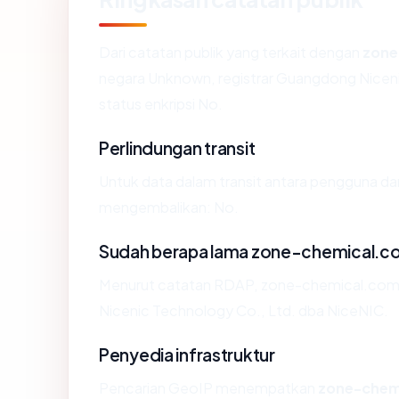
Dari catatan publik yang terkait dengan
zone
negara Unknown, registrar Guangdong Nicenic
status enkripsi No.
Perlindungan transit
Untuk data dalam transit antara pengguna d
mengembalikan: No.
Sudah berapa lama zone-chemical.c
Menurut catatan RDAP, zone-chemical.com di
Nicenic Technology Co., Ltd. dba NiceNIC.
Penyedia infrastruktur
Pencarian GeoIP menempatkan
zone-chem