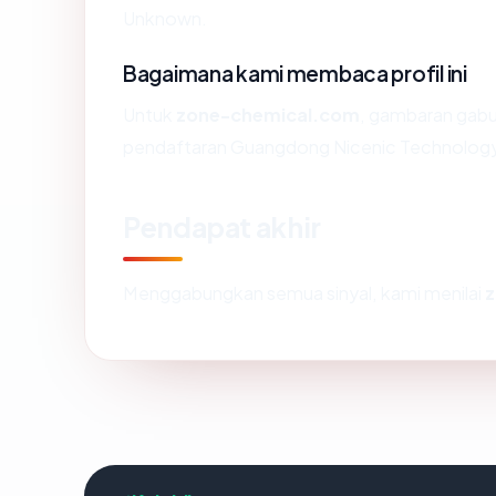
Unknown.
Bagaimana kami membaca profil ini
Untuk
zone-chemical.com
, gambaran gabu
pendaftaran Guangdong Nicenic Technology C
Pendapat akhir
Menggabungkan semua sinyal, kami menilai
z