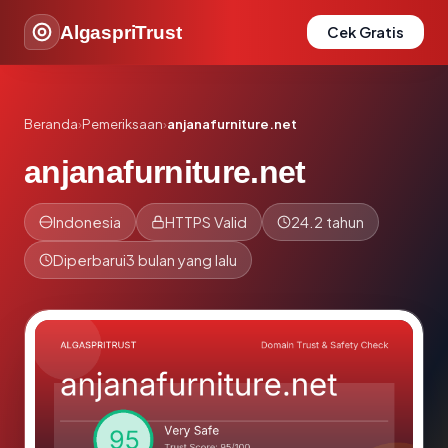
AlgaspriTrust
Cek Gratis
Beranda
›
Pemeriksaan
›
anjanafurniture.net
anjanafurniture.net
Indonesia
HTTPS Valid
24.2 tahun
Diperbarui
3 bulan yang lalu