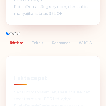
PublicDomainRegistry.com, dan saat ini
menyajikan status SSL OK.
Ikhtisar
Teknis
Keamanan
WHOIS
Fakta cepat
Sebelum mendalam:
anjanafurniture.net
terdaftar melalui PDR Ltd. d/b/a
PublicDomainRegistry.com dan saat ini