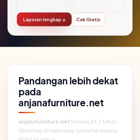
ublicDomainR
Laporan lengkap ↓
Cek Gratis
Pandangan lebih dekat
pada
anjanafurniture.net
anjanafurniture.net
berusia 24.2 tahun,
dihosting di Indonesia, terdaftar melalui
PDR Ltd. d/b/a