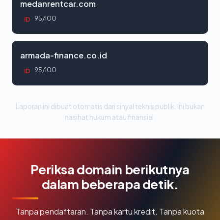
medanrentcar.com
95/100
ID
armada-finance.co.id
95/100
ID
Laporan ini dibuat otomatis dari sinyal teknis publik. Ini bukan
nasihat hukum atau finansial.
Periksa domain berikutnya
dalam beberapa detik.
Tanpa pendaftaran. Tanpa kartu kredit. Tanpa kuota