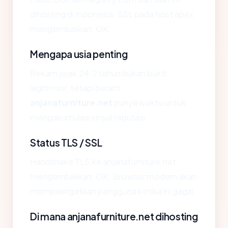
dihosting di Indonesia. SSL pada host apex
mengembalikan: OK.
Mengapa usia penting
Rekam jejak 24.2 tahun bukan bukti
legitimasi, tetapi berarti
anjanafurniture.net
punya waktu untuk
mengakumulasi sinyal reputasi.
Status TLS / SSL
Handshake TLS ke anjanafurniture.net
mengembalikan: OK. Browser modern akan
memperingatkan pengguna ketika ini gagal.
Di mana anjanafurniture.net dihosting