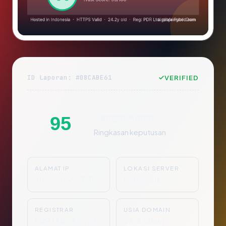
ID Laporan: #08CABE61
VERIFIED
Sangat Aman
95
Ringkasan keputusan
ALAMAT IP
LOKASI SERVER
103.247.9.150
Indonesia
REGISTRAR
USIA DOMAIN
PDR Ltd. d/b/a P
24.2 tahun