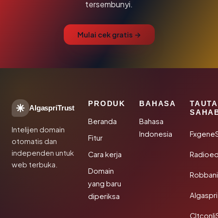
tersembunyi.
Mulai cek gratis →
PRODUK
BAHASA
TAUT
AlgaspriTrust
SAHA
Beranda
Bahasa
Intelijen domain
Indonesia
Fxgene
Fitur
otomatis dan
independen untuk
Cara kerja
Radioe
web terbuka.
Domain
Robbani
yang baru
Algaspri
diperiksa
Cltconli