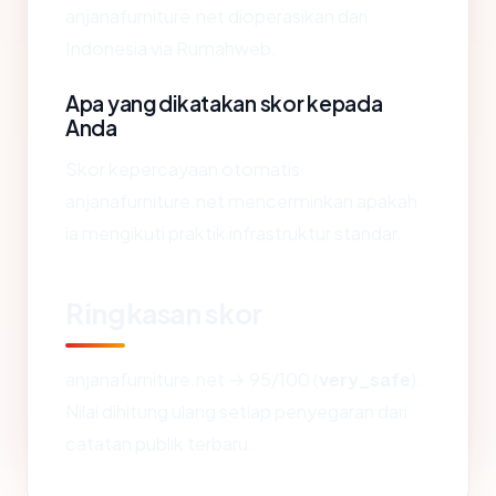
anjanafurniture.net dioperasikan dari
Indonesia via Rumahweb.
Apa yang dikatakan skor kepada
Anda
Skor kepercayaan otomatis
anjanafurniture.net mencerminkan apakah
ia mengikuti praktik infrastruktur standar.
Ringkasan skor
anjanafurniture.net → 95/100 (
very_safe
).
Nilai dihitung ulang setiap penyegaran dari
catatan publik terbaru.